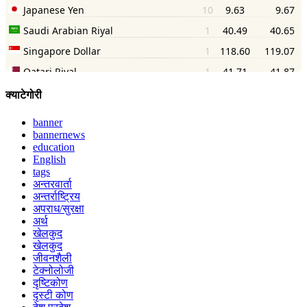
क्याटेगोरी
banner
bannernews
education
English
tags
अन्तरवार्ता
अन्तर्राष्ट्रिय
अपराध/सुरक्षा
अर्थ
खेलकुद
खेलकुद
जीवनशैली
टेक्नोलोजी
दृष्टिकोण
दृस्टी कोण