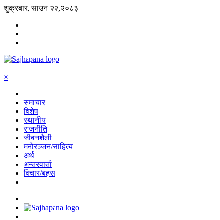
शुक्रबार, साउन २२,२०८३
×
समाचार
विशेष
स्थानीय
राजनीति
जीवनशैली
मनोरञ्जन/साहित्य
अर्थ
अन्तरवार्ता
विचार/बहस