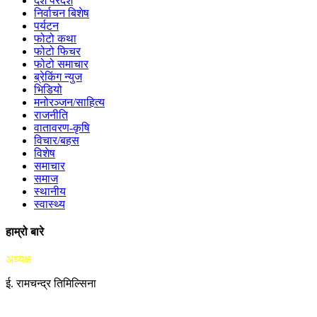
देश परदेश
निर्वाचन बिशेष
पर्यटन
फोटो कथा
फोटो फिचर
फोटो समाचार
ब्रेकिंग न्युज
भिडियो
मनोरञ्जन/साहित्य
राजनीति
वातावरण-कृषि
विचार/बहस
विशेष
समाचार
समाज
स्थानीय
स्वास्थ्य
हाम्रो बारे
अध्यक्ष
ई. रामचन्द्र तिमिल्सिना