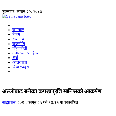
शुक्रबार, साउन २२, २०८३
समाचार
विशेष
स्थानीय
राजनीति
जीवनशैली
मनोरञ्जन/साहित्य
अर्थ
अन्तरवार्ता
विचार/बहस
अल्लोबाट बनेका कपडाप्रति मानिसको आकर्षण
साझापाना
२०७५ फागुन २५ गते १३:३१ मा प्रकाशित