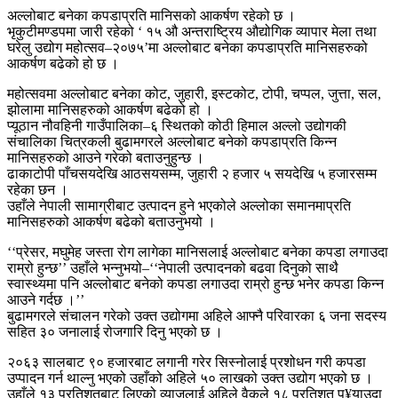
अल्लोबाट बनेका कपडाप्रति मानिसको आकर्षण रहेको छ ।
भृकुटीमण्डपमा जारी रहेको ‘ १५ औ अन्तराष्ट्रिय औद्योगिक व्यापार मेला तथा
घरेलु उद्योग महोत्सव–२०७५’मा अल्लोबाट बनेका कपडाप्रति मानिसहरुको
आकर्षण बढेको हो छ ।
महोत्सवमा अल्लोबाट बनेका कोट, जुहारी, इस्टकोट, टोपी, चप्पल, जुत्ता, सल,
झोलामा मानिसहरुको आकर्षण बढेको हो ।
प्यूठान नौवहिनी गाउँपालिका–६ स्थितको कोठी हिमाल अल्लो उद्योगकी
संचालिका चित्रकली बुढामगरले अल्लोबाट बनेको कपडाप्रति किन्न
मानिसहरुको आउने गरेको बताउनुहुन्छ ।
ढाकाटोपी पाँचसयदेखि आठसयसम्म, जुहारी २ हजार ५ सयदेखि ५ हजारसम्म
रहेका छन ।
उहाँले नेपाली सामाग्रीबाट उत्पादन हुने भएकोले अल्लोका समानमाप्रति
मानिसहरुको आकर्षण बढेको बताउनुभयो ।
‘‘प्रेसर, मघुमेह जस्ता रोग लागेका मानिसलाई अल्लोबाट बनेका कपडा लगाउदा
राम्रो हुन्छ’’ उहाँले भन्नुभयो–‘‘नेपाली उत्पादनको बढवा दिनुको साथै
स्वास्थ्यमा पनि अल्लोबाट बनेको कपडा लगाउदा राम्रो हुन्छ भनेर कपडा किन्न
आउने गर्दछ ।’’
बुढामगरले संचालन गरेको उक्त उद्योगमा अहिले आफ्नै परिवारका ६ जना सदस्य
सहित ३० जनालाई रोजगारि दिनु भएको छ ।
२०६३ सालबाट ९० हजारबाट लगानी गरेर सिस्नोलाई प्रशोधन गरी कपडा
उप्पादन गर्न थाल्नु भएको उहाँको अहिले ५० लाखको उक्त उद्योग भएको छ ।
उहाँले १३ प्रतिशतबाट लिएको व्याजलाई अहिले वैकले १८ प्रतिशत पु¥याउदा