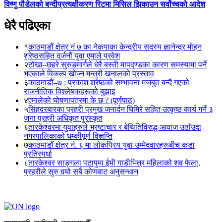
विष्णु पौडेलको बन्दीप्रत्यक्षीकरण रिटमा मिसिल झिकाउन सर्वोच्चको आदेश
धेरै पढिएका
१
काठमाडौं क्षेत्र नं ७ का नेकपाका केन्द्रीय सदस्य ज्ञानेन्द्र मोहन
श्रेष्ठसहित दर्जनौं युवा एमाले प्रवेश
२
टोखा–छहरे सुरुङमार्गले धेरै बस्ती मापदण्डका कारण समस्यामा पर्ने
भएकाले विकल्प खोज्न मन्त्री खनालको प्रस्ताव
३
काठमाडौं–७ : प्रकाश श्रेष्ठको सम्भावना मजबुत बन्दै गएको
राजनीतिक विश्लेषकहरूको बुझाइ
४
एमालेको घोषणापत्रमा के छ ? (पूर्णपाठ)
५
सिंहदरबारका प्रहरी प्रमुख जनार्दन घिमिरे सहित उत्कृष्ठ कार्य गर्ने ३
जना प्रहरी अधिकृत पुरस्कृत
६
तारकेश्वरमा युवाहरुले भ्रष्टाचार र बेथितिविरुद्ध आवाज उठाँउदा
नगरपालिकाको धम्कीपूर्ण विज्ञप्ति
७
काठमाडौं क्षेत्र नं. ६ मा लोकप्रिय युवा उम्मेदवारहरूबीच कडा
प्रतिस्पर्धा
८
तारकेश्वर साङ्गला पटापुमा ईभी गाडीभित्र महिलाको शव फेला,
प्रहरीले सुरु गर्‍यो सबै कोणबाट अनुसन्धान