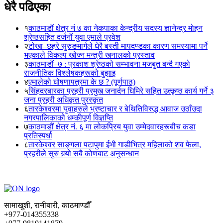
धेरै पढिएका
१
काठमाडौं क्षेत्र नं ७ का नेकपाका केन्द्रीय सदस्य ज्ञानेन्द्र मोहन
श्रेष्ठसहित दर्जनौं युवा एमाले प्रवेश
२
टोखा–छहरे सुरुङमार्गले धेरै बस्ती मापदण्डका कारण समस्यामा पर्ने
भएकाले विकल्प खोज्न मन्त्री खनालको प्रस्ताव
३
काठमाडौं–७ : प्रकाश श्रेष्ठको सम्भावना मजबुत बन्दै गएको
राजनीतिक विश्लेषकहरूको बुझाइ
४
एमालेको घोषणापत्रमा के छ ? (पूर्णपाठ)
५
सिंहदरबारका प्रहरी प्रमुख जनार्दन घिमिरे सहित उत्कृष्ठ कार्य गर्ने ३
जना प्रहरी अधिकृत पुरस्कृत
६
तारकेश्वरमा युवाहरुले भ्रष्टाचार र बेथितिविरुद्ध आवाज उठाँउदा
नगरपालिकाको धम्कीपूर्ण विज्ञप्ति
७
काठमाडौं क्षेत्र नं. ६ मा लोकप्रिय युवा उम्मेदवारहरूबीच कडा
प्रतिस्पर्धा
८
तारकेश्वर साङ्गला पटापुमा ईभी गाडीभित्र महिलाको शव फेला,
प्रहरीले सुरु गर्‍यो सबै कोणबाट अनुसन्धान
सामाखुशी, रानीबारी, काठमाण्डौँ
+977-014355338