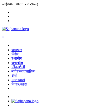
आईतबार, साउन २४,२०८३
×
समाचार
विशेष
स्थानीय
राजनीति
जीवनशैली
मनोरञ्जन/साहित्य
अर्थ
अन्तरवार्ता
विचार/बहस