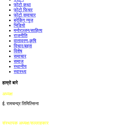
फोटो कथा
फोटो फिचर
फोटो समाचार
ब्रेकिंग न्युज
भिडियो
मनोरञ्जन/साहित्य
राजनीति
वातावरण-कृषि
विचार/बहस
विशेष
समाचार
समाज
स्थानीय
स्वास्थ्य
हाम्रो बारे
अध्यक्ष
ई. रामचन्द्र तिमिल्सिना
संस्थापक अध्यक्ष/सल्लाहकार