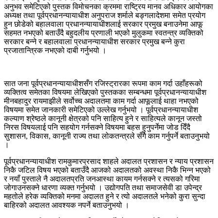
अनुभव समेटिएको पुस्तक विमोचनका क्रममा राष्ट्रिय मानव अधिकार आयोगका
अध्यक्ष तथा पूर्वप्रधानन्यायाधीश अनुपराज शर्माले बङ्गलादेशमा समेत प्रयोग
हुन छोडेको बहालवाला प्रधानन्यायाधीशलाई सरकार प्रमुख बनाउनेमा आफू
सहमत नभएको बताउँदै बहुदलीय प्रणाली भएको मुलुकमा स्वतन्त्र व्यक्तिको
सरकार बन्ने र बहालवाला प्रधानन्यायाधीश सरकार प्रमुख बन्ने कुरा
प्रजातान्त्रिक नभएको दाबी गर्नुभयो ।
सात जना पूर्वप्रधानन्यायाधीशसँग रजिस्ट्रारका रूपमा काम गर्दा उहाँहरूको
व्यक्तित्व समेतका विषयमा लेखिएको पुस्तकका सम्बन्धमा पूर्वप्रधानन्यायाधीश
मीनबहादुर रायमाझीले सर्वोच्च अदालतमा काम गर्दा आफूलाई थाहा नभएको
विषयमा समेत जानकारी समेटिएको उल्लेख गर्नुभयो । पूर्वप्रधानन्यायाधीश
कल्याण श्रेष्ठले कानूनी क्षेत्रको पनि साहित्य हुने र साहित्यले कानून जस्तो
निरस विषयलाई पनि सहयोग गर्नसक्ने विषयमा बहस हुनुपर्नेमा जोड दिँदै
सुशासन, विकास, कानूनी राज्य तथा लोकतन्त्रले सँगै काम गर्नुपर्ने बताउनुभयो
।
पूर्वप्रधानन्यायाधीश रामकुमारप्रसाद शाहले अदालत प्रशासन र न्याय प्रशासन
निकै जटिल विषय भएको बताउँदै आजको अदालतको अवस्था निकै भिन्न भएको
र नयाँ पुस्ताले नै अदालतप्रति जनआस्था कायम गर्नसक्ने र त्यसको गरिमा
जोगाउनसक्ने धारणा व्यक्त गर्नुभयो । उद्योगपति तथा समाजसेवी डा उपेन्द्र
महतोले हरेक व्यक्तिको मनमा अदालत हुने र त्यो अदालतले भनेको कुरा सुन्दा
बाहिरको अदालत आवश्यक नपर्ने बताउनुभयो ।