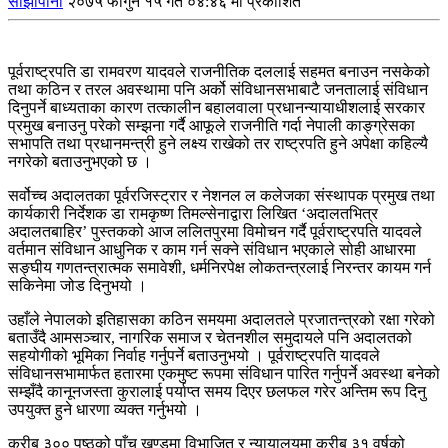
साझापाना
२०७५ फागुन १५ गते ०४:४६ मा प्रकाशित
पूर्वराष्ट्रपति डा रामवरण यादवले राजनीतिक दललाई सहमत बनाउन नसकेको
तथा कठिन र तरल अवस्थामा पनि अर्को संविधानसभाबाटै जनतालाई संविधान
दिनुपर्ने बाध्यताका कारण तत्कालीन बहालवाला प्रधानन्यायाधीशलाई सरकार
प्रमुख बनाउनु परेको सम्झना गर्दै आफूले राजनीति गर्दा नेपाली काङ्ग्रेसका
सभापति तथा प्रधानमन्त्री हुने लक्ष्य राखेको तर राष्ट्रपति हुने अपेक्षा कहिल्यै
नगरेको बताउनुभएको छ ।
सर्वोच्च अदालतका पूर्वरजिस्ट्रार र नेशनल ल कलेजका संस्थापक प्रमुख तथा
कार्यकारी निर्देशक डा रामकृष्ण तिमल्सेनाद्वारा लिखित ‘अदालतभित्र
अदालतबाहिर’ पुस्तकको आज ललितपुरमा विमोचन गर्दै पूर्वराष्ट्रपति यादवले
वर्तमान संविधान आधुनिक र काम गर्न सक्ने संविधान भएकाले सोही आधारमा
सङ्घीय गणतन्त्रात्मक समावेशी, धर्मनिरपेक्ष लोकतन्त्रलाई निरन्तर कायम गर्न
सकिनेमा जोड दिनुभयो ।
उहाँले नेपालको इतिहासका कठिन समयमा अदालतले प्रजातन्त्रको रक्षा गरेको
बताउँदै आमसञ्चार, नागरिक समाज र चेतनशील समुदायले पनि अदालतको
सहयोगीको भूमिका निर्वाह गर्नुपर्ने बताउनुभयो । पूर्वराष्ट्रपति यादवले
संविधानसभामार्फत हतारमा एकमुष्ट रूपमा संविधान पारित गर्नुपर्ने अवस्था बनेको
सम्झँदै कानूनजस्ता कुरालाई पर्याप्त समय दिएर छलफल गरेर अन्तिम रूप दिनु
उपयुक्त हुने धारणा व्यक्त गर्नुभयो ।
करीब ३०० पृष्ठको पाँच खण्डमा विभाजित र न्यायालयमा करीब ३१ वर्षको