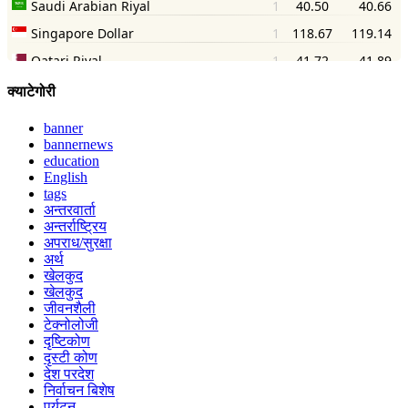
क्याटेगोरी
banner
bannernews
education
English
tags
अन्तरवार्ता
अन्तर्राष्ट्रिय
अपराध/सुरक्षा
अर्थ
खेलकुद
खेलकुद
जीवनशैली
टेक्नोलोजी
दृष्टिकोण
दृस्टी कोण
देश परदेश
निर्वाचन बिशेष
पर्यटन