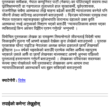
पुस्तकका समीक्षक, नेपाल कम्युनिस्ट पार्टी (नेकपा) का पोलिटब्यूरो सदस्य तथा
पूर्वशिक्षामन्त्री डा गङ्गालाल तुलाधरले हाल सुरक्षाकर्मी, पूर्वप्रशासक,
राजनीतिज्ञ सबैमा आत्मकथा लेख्ने चाहना बढेको बताउँदै न्यायालयमा बस्नेले पनि
जीवनी लेख्दा कठिनाइ आउनसक्ने बताउनुभयो । फ्रिडम फोरमका प्रमुख तथा
नेपाल पत्रकार महासङ्घका पूर्वसभापति तारानाथ दहालले उक्त कृति
आत्मकथा नभई अनुभवको मिश्रण भएको बताउँदै ‘न्यायपालिकामा क्षमता भएका
व्यक्तिलाई किन अवसर दिइँदैन प्रश्न गर्नुपर्छ’ भन्नुभयो ।
विमोचित पुस्तकका लेखक डा रामकृष्ण तिमल्सेनाले जीवनलाई विदेशी भाषा
सिकाइसँग तुलना गर्दै आफ्नो ब्रह्मले देखेका कुरा लेखेको बताउनुभयो । पुस्तक
प्रकाशक घोस्ट राइटिङ नेपालका अध्यक्ष कमल ढकालले छायाँ लेखनको
इतिहास ३०० वर्षको भइसकेको बताउँदै प्रत्येक व्यक्ति आफैँमा महापुरुष
भएकाले उसले आफैँ वा छायाँ लेखनका माध्यमबाट आफ्नो अुनभव पछिल्लो
पुस्तालाई हस्तान्तरण गर्नुपर्ने बताउनुभयो । लेखकका परिवारका सदस्यका
रूपमा पुष्पा पोखरेलले यसै पुस्तकबाट लेखकका अन्य आयाम तथा
न्यायापालिकाको अवस्थाबारे थप बुझ्न सकिएको बताउनुभयो
क्याटेगोरी :
विशेष
तपाईको कमेन्ट लेख्नुहोस्