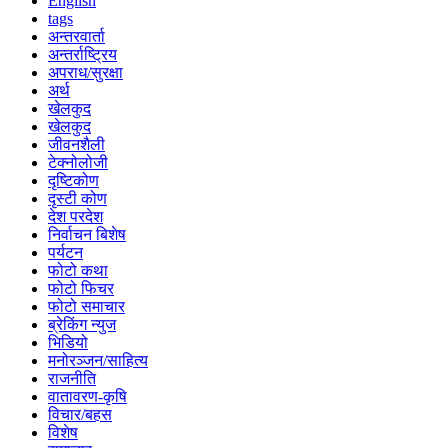
English
tags
अन्तरवार्ता
अन्तर्राष्ट्रिय
अपराध/सुरक्षा
अर्थ
खेलकुद
खेलकुद
जीवनशैली
टेक्नोलोजी
दृष्टिकोण
दृस्टी कोण
देश परदेश
निर्वाचन बिशेष
पर्यटन
फोटो कथा
फोटो फिचर
फोटो समाचार
ब्रेकिंग न्युज
भिडियो
मनोरञ्जन/साहित्य
राजनीति
वातावरण-कृषि
विचार/बहस
विशेष