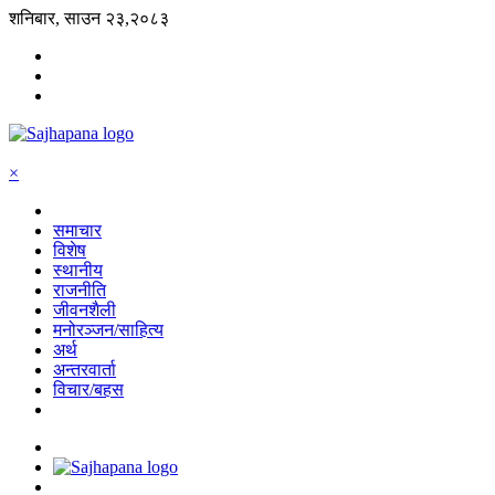
शनिबार, साउन २३,२०८३
×
समाचार
विशेष
स्थानीय
राजनीति
जीवनशैली
मनोरञ्जन/साहित्य
अर्थ
अन्तरवार्ता
विचार/बहस