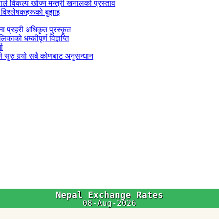
काले विकल्प खोज्न मन्त्री खनालको प्रस्ताव
 विश्लेषकहरूको बुझाइ
जना प्रहरी अधिकृत पुरस्कृत
काको धम्कीपूर्ण विज्ञप्ति
धा
 सुरु गर्‍यो सबै कोणबाट अनुसन्धान