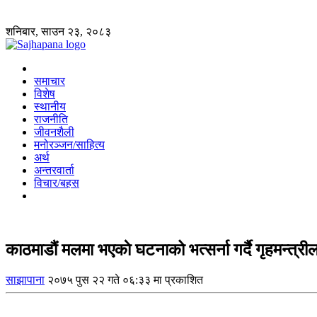
शनिबार, साउन २३, २०८३
समाचार
विशेष
स्थानीय
राजनीति
जीवनशैली
मनोरञ्जन/साहित्य
अर्थ
अन्तरवार्ता
विचार/बहस
काठमाडौं मलमा भएकाे घटनाको भत्सर्ना गर्दै गृहमन्त्री
साझापाना
२०७५ पुस २२ गते ०६:३३ मा प्रकाशित