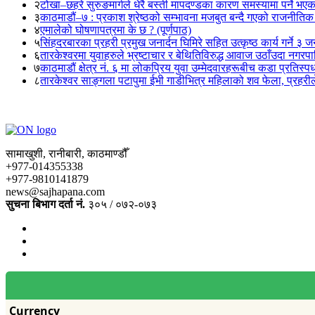
२
टोखा–छहरे सुरुङमार्गले धेरै बस्ती मापदण्डका कारण समस्यामा पर्ने भए
३
काठमाडौं–७ : प्रकाश श्रेष्ठको सम्भावना मजबुत बन्दै गएको राजनीतिक
४
एमालेको घोषणापत्रमा के छ ? (पूर्णपाठ)
५
सिंहदरबारका प्रहरी प्रमुख जनार्दन घिमिरे सहित उत्कृष्ठ कार्य गर्ने ३ 
६
तारकेश्वरमा युवाहरुले भ्रष्टाचार र बेथितिविरुद्ध आवाज उठाँउदा नगरपालि
७
काठमाडौं क्षेत्र नं. ६ मा लोकप्रिय युवा उम्मेदवारहरूबीच कडा प्रतिस्पर्
८
तारकेश्वर साङ्गला पटापुमा ईभी गाडीभित्र महिलाको शव फेला, प्रहरीले
सामाखुशी, रानीबारी, काठमाण्डौँ
+977-014355338
+977-9810141879
news@sajhapana.com
सुचना बिभाग दर्ता नं.
३०५ / ०७२-०७३