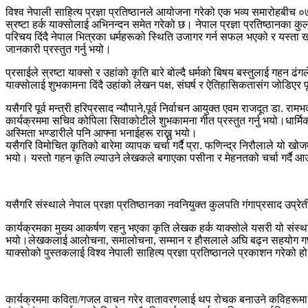
विश्व नेपाली साहित्य प्रज्ञा प्रतिष्ठानले आयोजना गरेको एक भव्य समारोहबी
स्रष्टा हर्क याक्सोलाई अभिनन्दन समेत गरेको छ। नेपाल प्रज्ञा प्रतिष्ठानका कुल
परिचय दिंदै नेपाल भित्रका धर्महरूको स्थिति उजागर गर्न सफल भएको र यस्ता खोजम
जानकारी प्रस्तुत गर्नु भयो।
प्रसाईले स्रष्टा याक्सो र उहांको कृति बारे बोल्दै धर्मको बिषय बस्तुलाई गहन 
याक्सोलाई शुभकामना दिंदै उहांको लेखन पक्ष, संघर्ष र ऐतिहासिकतासंग जोडिएर पू
यसैगरि पूर्व मन्त्री हरिप्रसाद न्यौपाने,पूर्व निर्वाचन आयुक्त एवम राजदूत डा. 
कार्यक्रममा सचिव कोपिला सिवाकोटीले शुभकामना गीत प्रस्तुत गर्नु भयो।धार्मिक 
अस्मिता भण्डारीले पनि आफ्ना भनाईहरू राख्नु भयो।
यसैगरि विमोचित कृतिको बारेमा व्यापक चर्चा गर्दै प्रा. फणिन्द्र निरौलाले यो ख
भयो। यस्तो गहन कृति ल्याउने लेखकले बगाएका पसीना र मेहनतको चर्चा गर्दै आउंद
यसैगरि संस्थाले नेपाल प्रज्ञा प्रतिष्ठानका नवनियुक्त कुलपति गंगाप्रसाद उप्रे
कार्यक्रमका मुख्य आकर्षण रहनु भएका कृति लेखक हर्क याक्सोले यसरी यो संस्थ
भयो।लेखकलाई आलोचना, समालोचना, सम्मान र हौसलाले अघि बढ्न सहयोग गर्छ भन्द
याक्सोको पुस्तकलाई विश्व नेपाली साहित्य प्रज्ञा प्रतिष्ठानले प्रकाशन गरेको ह
कार्यक्रममा कविता/गजल वाचन गरेर वातावरणलाई थप रोचक बनाउने कविहरूमा कल्पन