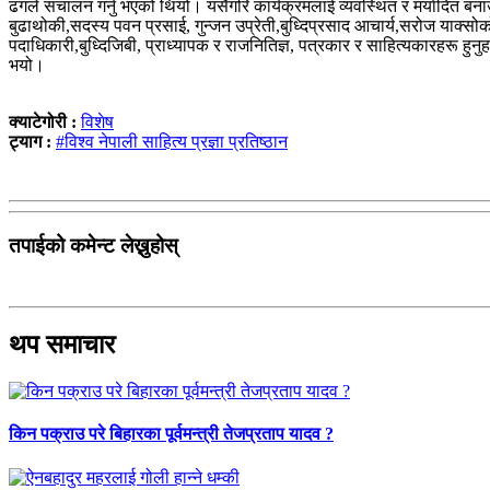
ढंगले संचालन गर्नु भएको थियो। यसैगरि कार्यक्रमलाई व्यवस्थित र मर्यादित बन
बुढाथोकी,सदस्य पवन प्रसाई, गुन्जन उप्रेती,बुध्दिप्रसाद आचार्य,सरोज याक्सो
पदाधिकारी,बुध्दिजिबी, प्राध्यापक र राजनितिज्ञ, पत्रकार र साहित्यकारहरू हुनु
भयो।
क्याटेगोरी :
विशेष
ट्याग :
#विश्व नेपाली साहित्य प्रज्ञा प्रतिष्ठान
तपाईको कमेन्ट लेख्नुहोस्
थप समाचार
किन पक्राउ परे बिहारका पूर्वमन्त्री तेजप्रताप यादव ?