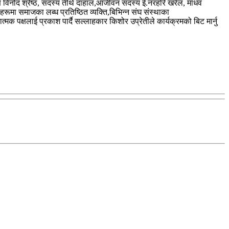
्ष विनोद श्रेष्ठ, सदस्य तीर्थ दाहाल,आजीवन सदस्य ई.नरहरि खरेल, माधव
रूमा समाजका लब्ध प्रतिष्ठित व्यक्ति,बिभिन्न संघ संस्थाका
्मक पक्षलाई प्रकाश पार्दै सल्लाहकार किशोर उप्रेतीले कार्यक्रमको बिट मार्नु