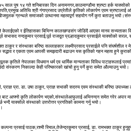
च ०७५ साल पुष १४ गते शनिबारका दिन अनामनगर,काठमाण्डौमा श्रष्टा हर्क याक्सो
पति,प्रमुख अतिथि श्री गंगाप्रसाद उप्रेतीले कृतिको लोकार्पण एवम स्रष्टालाई अभिनन
ुलक ग्रन्थले समाजको उत्थानमा महत्वपूर्ण सहयोग गर्ने कुरा बताउनु भयो।संस्थाका
ढंगले केलाईएको र ईतिहासका बिभिन्न कालखण्डसंग जोडिंदै आएका मानव सभ्यताका विविध 
र्व सभासद नन्दकुमार प्रसाई,पूर्व राजदूत प्रल्हादकुमार प्रसाईले याक्सोको सरल,
रामभक्त ठाकुर र संस्थाका बरिष्ठ सल्लाहकार लक्ष्मीप्रसाद प्रसाईले पनि संघर्षशील 
सद्भाव र एकता एवम आपसी समझदारी बढाउन यस कृतिको गहन महत्व हुने कुराको बारेमा ब
ोजमूलक कृतिले नेपालका विधमान धर्म एव धार्मिक मान्यताका विविध पाटाहरूलाई प्रमा
ो संस्करण निकाल्दा केही परिष्कारको खांचो हुनु पर्ने कुरा समेत औल्याउनु भयो।
ती, प्राज्ञ प्रा. डा. उषा ठाकुर, प्राज्ञ सभाकी सदस्य एवम संस्थाकी बरिष्ठ उपाध
ा बाट आफ्नो कृति लोकार्पण भएको,संस्थालेआफुलाई अभिनन्दन समेत गरेर अपार माया
ै याक्सोले संस्थाको उत्तरोत्तर प्रगतिको कामना गर्नु भयो।
ो।
ा प्रसाई पाठक,रश्मी रिमाल,तेजेन्द्रकुमार प्रसाई, डा. रामभक्त ठाकुर हुनुहुन