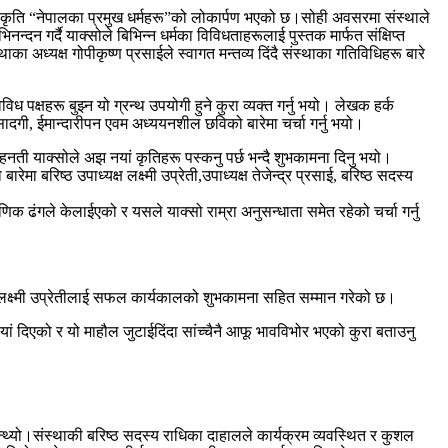
को कृति “नेपालका प्रमुख धर्महरू”को लोकार्पण भएको छ।सोही अवसरमा संस्थाले
्दन गर्दै याक्सोले बिभिन्न धर्मका विविधताहरूलाई पुस्तक मार्फत संक्षिप्त
 अध्यक्ष गोपीकृष्ण प्रसाईले स्वागत मन्तव्य दिंदै संस्थाका गतिविधिहरू बारे
पक्षहरू बुझ्न यो ग्रन्थ उपयोगी हुने कुरा व्यक्त गर्नु भयो। लेखक हर्क
 सादगी, ईमान्दारीपन एवम अध्ययनशील छविको बारेमा चर्चा गर्नु भयो।
र मेहनती याक्सोले अझ नयां कृतिहरू पस्कनु पर्छ भन्दै शुभकामना दिनु भयो।
रिष्ठ उपाध्यक्ष लक्ष्मी उप्रेती,उपाध्यक्ष तेजेन्द्र प्रसाई, बरिष्ठ सदस्य
णिक ढंगले केलाईएको र यसले याक्सो राम्रा अनुसन्धाता समेत रहेको चर्चा गर्नु
्यक्ष लक्ष्मी उप्रेतीलाई सफल कार्यकालको शुभकामना सहित सम्मान गरेको छ।
ं दिएको र यो माहौल जुटाईदिंदा सांच्चैनै आफू भावविभोर भएको कुरा बताउनु
्थ्यो।संस्थाकी बरिष्ठ सदस्य राधिका दाहालले कार्यक्रम व्यवस्थित र कुशल