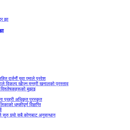
 झा
सहित दर्जनौं युवा एमाले प्रवेश
काले विकल्प खोज्न मन्त्री खनालको प्रस्ताव
 विश्लेषकहरूको बुझाइ
जना प्रहरी अधिकृत पुरस्कृत
काको धम्कीपूर्ण विज्ञप्ति
धा
 सुरु गर्‍यो सबै कोणबाट अनुसन्धान