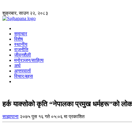
शुक्रबार, साउन २२, २०८३
समाचार
विशेष
स्थानीय
राजनीति
जीवनशैली
मनोरञ्जन/साहित्य
अर्थ
अन्तरवार्ता
विचार/बहस
हर्क याक्सोको कृति “नेपालका प्रमुख धर्महरू”को लोका
साझापाना
२०७५ पुस १६ गते ०५:०६ मा प्रकाशित