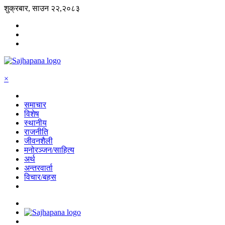
शुक्रबार, साउन २२,२०८३
×
समाचार
विशेष
स्थानीय
राजनीति
जीवनशैली
मनोरञ्जन/साहित्य
अर्थ
अन्तरवार्ता
विचार/बहस