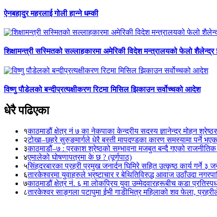
ऐनबहादुर महरलाई गोली हान्ने धम्की
शिक्षामन्त्री सस्मितको सल्लाहकारमा अमेरिकी विदेश मन्त्रालयको फेलो शैलेन्द्र
विष्णु पौडेलको बन्दीप्रत्यक्षीकरण रिटमा मिसिल झिकाउन सर्वोच्चको आदेश
धेरै पढिएका
१
काठमाडौं क्षेत्र नं ७ का नेकपाका केन्द्रीय सदस्य ज्ञानेन्द्र मोहन श्रेष्ठ
२
टोखा–छहरे सुरुङमार्गले धेरै बस्ती मापदण्डका कारण समस्यामा पर्ने भए
३
काठमाडौं–७ : प्रकाश श्रेष्ठको सम्भावना मजबुत बन्दै गएको राजनीतिक
४
एमालेको घोषणापत्रमा के छ ? (पूर्णपाठ)
५
सिंहदरबारका प्रहरी प्रमुख जनार्दन घिमिरे सहित उत्कृष्ठ कार्य गर्ने ३ 
६
तारकेश्वरमा युवाहरुले भ्रष्टाचार र बेथितिविरुद्ध आवाज उठाँउदा नगरपालि
७
काठमाडौं क्षेत्र नं. ६ मा लोकप्रिय युवा उम्मेदवारहरूबीच कडा प्रतिस्पर्
८
तारकेश्वर साङ्गला पटापुमा ईभी गाडीभित्र महिलाको शव फेला, प्रहरीले