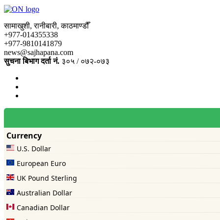
सामाखुशी, रानीबारी, काठमाण्डौँ
+977-014355338
+977-9810141879
news@sajhapana.com
सुचना बिभाग दर्ता नं.
३०५ / ०७२-०७३