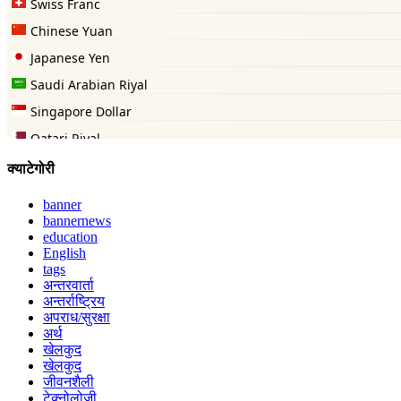
क्याटेगोरी
banner
bannernews
education
English
tags
अन्तरवार्ता
अन्तर्राष्ट्रिय
अपराध/सुरक्षा
अर्थ
खेलकुद
खेलकुद
जीवनशैली
टेक्नोलोजी