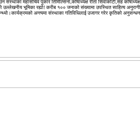
ाउन संस्थाका महासचिव पुकार तिमिल्सिना,कोषाध्यक्ष रीता सिवाकोटी,सह कोषाध्यक
को उल्लेखनीय भूमिका रह्यो! करीब १०० जनाको संख्यामा उपस्थित साहित्य अनुरागीह
हन्थ्यो।कार्यक्रमको अन्त्यमा संस्थाका गतिविधिलाई उजागर गरेर कृतिको अनुसन्धनात