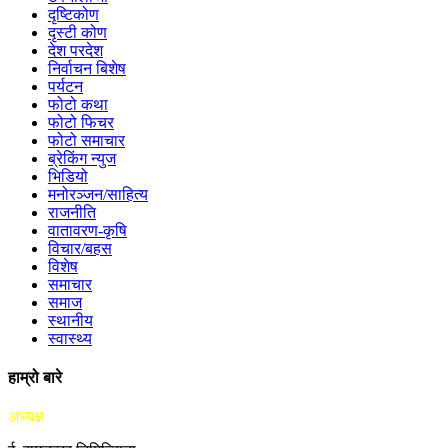
दृष्टिकोण
दृस्टी कोण
देश परदेश
निर्वाचन बिशेष
पर्यटन
फोटो कथा
फोटो फिचर
फोटो समाचार
ब्रेकिंग न्युज
भिडियो
मनोरञ्जन/साहित्य
राजनीति
वातावरण-कृषि
विचार/बहस
विशेष
समाचार
समाज
स्थानीय
स्वास्थ्य
हाम्रो बारे
अध्यक्ष