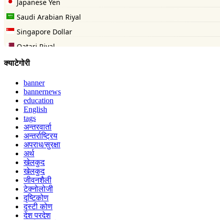
क्याटेगोरी
banner
bannernews
education
English
tags
अन्तरवार्ता
अन्तर्राष्ट्रिय
अपराध/सुरक्षा
अर्थ
खेलकुद
खेलकुद
जीवनशैली
टेक्नोलोजी
दृष्टिकोण
दृस्टी कोण
देश परदेश