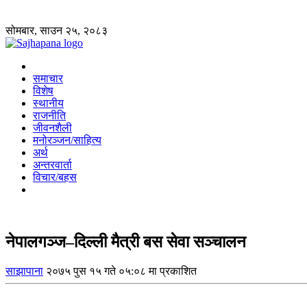
सोमबार, साउन २५, २०८३
समाचार
विशेष
स्थानीय
राजनीति
जीवनशैली
मनोरञ्जन/साहित्य
अर्थ
अन्तरवार्ता
विचार/बहस
नेपालगञ्ज–दिल्ली मैत्री बस सेवा सञ्चालन
साझापाना
२०७५ पुस १५ गते ०५:०८ मा प्रकाशित