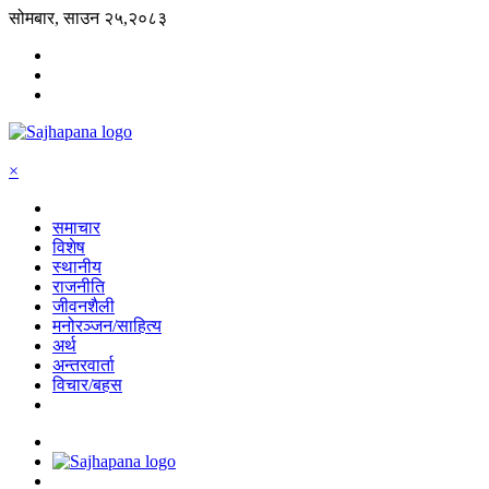
सोमबार, साउन २५,२०८३
×
समाचार
विशेष
स्थानीय
राजनीति
जीवनशैली
मनोरञ्जन/साहित्य
अर्थ
अन्तरवार्ता
विचार/बहस