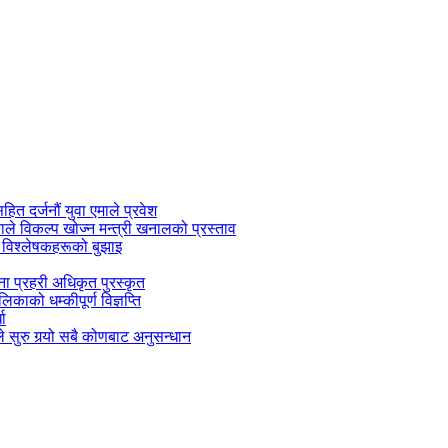
सहित दर्जनौं युवा एमाले प्रवेश
काले विकल्प खोज्न मन्त्री खनालको प्रस्ताव
 विश्लेषकहरूको बुझाइ
जना प्रहरी अधिकृत पुरस्कृत
काको धम्कीपूर्ण विज्ञप्ति
धा
 सुरु गर्‍यो सबै कोणबाट अनुसन्धान