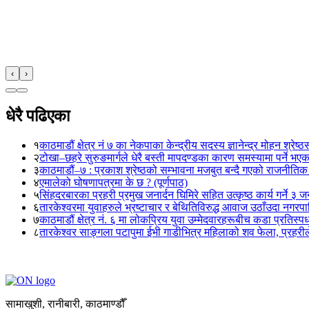
‹
›
धेरै पढिएका
१
काठमाडौं क्षेत्र नं ७ का नेकपाका केन्द्रीय सदस्य ज्ञानेन्द्र मोहन श्रेष्ठ
२
टोखा–छहरे सुरुङमार्गले धेरै बस्ती मापदण्डका कारण समस्यामा पर्ने भए
३
काठमाडौं–७ : प्रकाश श्रेष्ठको सम्भावना मजबुत बन्दै गएको राजनीतिक
४
एमालेको घोषणापत्रमा के छ ? (पूर्णपाठ)
५
सिंहदरबारका प्रहरी प्रमुख जनार्दन घिमिरे सहित उत्कृष्ठ कार्य गर्ने ३ 
६
तारकेश्वरमा युवाहरुले भ्रष्टाचार र बेथितिविरुद्ध आवाज उठाँउदा नगरपालि
७
काठमाडौं क्षेत्र नं. ६ मा लोकप्रिय युवा उम्मेदवारहरूबीच कडा प्रतिस्पर्
८
तारकेश्वर साङ्गला पटापुमा ईभी गाडीभित्र महिलाको शव फेला, प्रहरीले
सामाखुशी, रानीबारी, काठमाण्डौँ