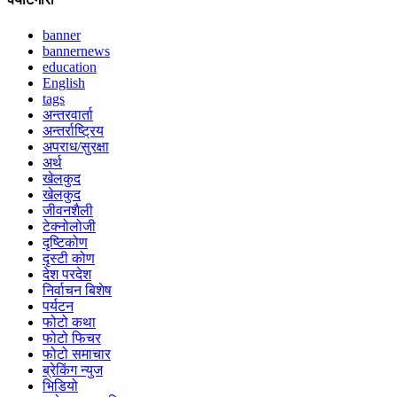
banner
bannernews
education
English
tags
अन्तरवार्ता
अन्तर्राष्ट्रिय
अपराध/सुरक्षा
अर्थ
खेलकुद
खेलकुद
जीवनशैली
टेक्नोलोजी
दृष्टिकोण
दृस्टी कोण
देश परदेश
निर्वाचन बिशेष
पर्यटन
फोटो कथा
फोटो फिचर
फोटो समाचार
ब्रेकिंग न्युज
भिडियो