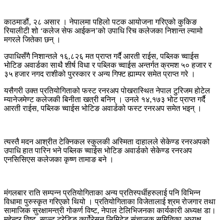
काठमाडौं, २८ असार । नेपालमा पहिलो पटक आयोजना गरिएको कुकिङ
रियालीटी शो ‘कलेज सेफ आईकन’को उपाधि रिच कलेजका निशान्त ल्यामो
मगरले जितेका छन् ।
उपाधिसँगै निशान्तले १६,८२६ मत प्राप्त गर्दै आरती राईस, पब्लिक च्वाईस
भोटिङ अवार्डका साथै शीर्ष विधा र पब्लिक च्वाईस अन्तर्गत क्रमश ५० हजार र
३५ हजार नगद राशीको पुरस्कार र अन्य गिफ्ट ह्याम्पर समेत प्राप्त गरे ।
यसैगरी उक्त प्रतियोगिताको फस्ट रनरअप पोखरास्थित नेपाल टुरिजम होटेल
म्यानेजमेण्ट कलेजकी बिनीता खत्री बनिन् । उनले १४,१७३ भोट प्राप्त गर्दै
आरती राईस, पब्लिक च्वाईस भोटिङ अवार्डको फस्ट रनरअप समेत भइन् ।
त्यस्तै मदन आश्रीत टेक्निकल स्कुलकी अस्मिता दाहालले सेकेण्ड रनरअपको
उपाधि हात पारिन भने पब्लिक च्वाईस भोटिङ अवार्डको सेकेण्ड रनरअप
एनसिसिएस कलेजका कृष्ण तामाङ बने ।
मंगलबार राति सम्पन्न प्रतियोगिताका अन्य प्रतिस्पर्धीहरुलाई पनि विभिन्न
विधामा पुरुस्कृत गरिएको थियो । प्रतियोगिताका विजेतालाई श्रम रोजगार तथा
सामाजिक सुरक्षामन्त्री गोकर्ण विष्ट, नेपाल टेलिभिजनका कार्यकारी अध्यक्ष डा।
महेन्द्र विष्ट, साल्ट ट्रेडिङ कर्पोरेसन लिमिटेड संचालक समितिका अध्यक्ष