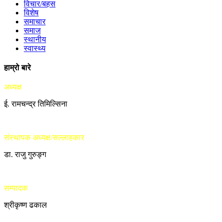
विचार/बहस
विशेष
समाचार
समाज
स्थानीय
स्वास्थ्य
हाम्रो बारे
अध्यक्ष
ई. रामचन्द्र तिमिल्सिना
संस्थापक अध्यक्ष/सल्लाहकार
डा. राजु गुरुङ्ग
सम्पादक
श्रीकृष्ण ढकाल