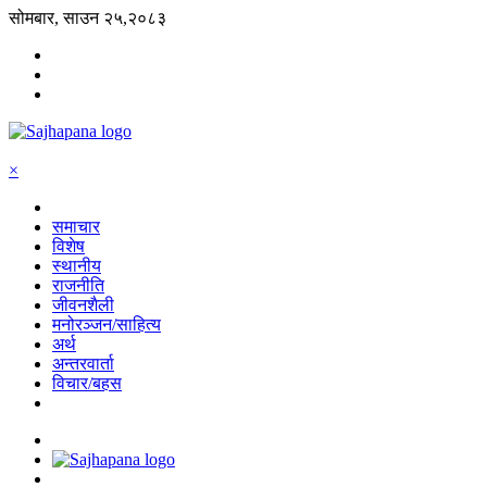
सोमबार, साउन २५,२०८३
×
समाचार
विशेष
स्थानीय
राजनीति
जीवनशैली
मनोरञ्जन/साहित्य
अर्थ
अन्तरवार्ता
विचार/बहस