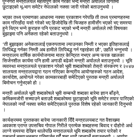
पुग्नेगरी मन्त्रालयले महत्वपुर्ण काम गरेको भन्दै मन्त्री अर्यालले विगतमा
छुटाइएको भू-भाग समेटेर नेपालको नक्सा जारी गरेको बताउनुभयो ।
भएका तथ्य प्रमाणका आधारमा नक्सा प्रकाशन गरेपछि ती तथ्य प्रमाणहरुमा
काम गरिरहँदा यसो गरेको भए हिजोदेखि ती चिजहरु हामीसँग भएको भए समस्या
हुने थिएन भन्ने कुराहरु पनि प्रकट भएको भन्दै मन्त्री अर्यालले त्यो विषयका
बुझाइमा पनि अनेकता रहेको बताउनुभयो ।
‘ती बुझाइका अनेकतालाई एकरुपतामा ल्याउनका निम्ती र भएका इतिहासलाई
लिपिबद्ध गर्नका निम्ती अब हामीले लिपिबद्ध गर्न गइरहेका छौ’, उहाँले भन्नुभयो ।
मन्त्रालय वार्षिक कार्ययोजनामा मात्र केन्द्रित नभएर अन्य फरक खालका
सिर्जनशील कार्यमा पनि हामी अगाडी बढेको मन्त्री अर्यालले बताउनुभयो । भूमि
व्यवस्था मन्त्रालयले प्रकाशन गरेको भूमी शब्दकोषको तेस्रो संस्करण र २०४७
सालयता मन्त्रालयद्वारा गठन गरिएका केन्द्रीय आयोगहरुको गठन आदेश,
कार्यादेश, आयोगले गरेका कामकारबाही समेटिएको पुस्तक मन्त्री अर्यालले
बिमोचन गर्नुभएको हो ।
मन्त्री अर्यालले भूमी शब्दकोषले भूमी सम्बन्धी शब्दका बारेमा ज्ञान बाँड्ने,
कमिकमजोरी सच्याउने बताउदै शब्दकोषमा छुटाइएको भूमि समेटेर तयार पारिएको
नेपालको नयाँ नक्सा समेत समेटिएकाले पुस्तक विशेष रहेको जानकारी दिनुभयो
।
कार्यक्रममा पुस्तकका बारेमा जानकारी दिँदै मन्त्रालयबाट गत वैशाखमा
अवकाश प्राप्त उपसचिव गोपाल गिरीले प्रत्येक शब्दहरुमा बिवाद र दोहोरो अर्थ
लाग्ने समस्या देखिन थालेपछि मन्त्रालयले भूमि शब्दकोष तयार पारेको र
यसलाई समयअनुसार परिमार्जन गर्दै शब्द थप्दै जानुपर्ने बताउनुभयो । आयोग