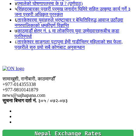
४
एमालेको घोषणापत्रमा के छ ? (पूर्णपाठ)
५
सिंहदरबारका प्रहरी प्रमुख जनार्दन घिमिरे सहित उत्कृष्ठ कार्य गर्ने ३
जना प्रहरी अधिकृत पुरस्कृत
६
तारकेश्वरमा युवाहरुले भ्रष्टाचार र बेथितिविरुद्ध आवाज उठाँउदा
नगरपालिकाको धम्कीपूर्ण विज्ञप्ति
७
काठमाडौं क्षेत्र नं. ६ मा लोकप्रिय युवा उम्मेदवारहरूबीच कडा
प्रतिस्पर्धा
८
तारकेश्वर साङ्गला पटापुमा ईभी गाडीभित्र महिलाको शव फेला,
प्रहरीले सुरु गर्‍यो सबै कोणबाट अनुसन्धान
सामाखुशी, रानीबारी, काठमाण्डौँ
+977-014355338
+977-9810141879
news@sajhapana.com
सुचना बिभाग दर्ता नं.
३०५ / ०७२-०७३