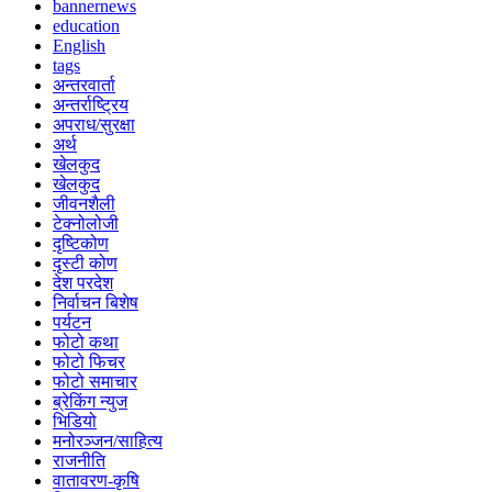
bannernews
education
English
tags
अन्तरवार्ता
अन्तर्राष्ट्रिय
अपराध/सुरक्षा
अर्थ
खेलकुद
खेलकुद
जीवनशैली
टेक्नोलोजी
दृष्टिकोण
दृस्टी कोण
देश परदेश
निर्वाचन बिशेष
पर्यटन
फोटो कथा
फोटो फिचर
फोटो समाचार
ब्रेकिंग न्युज
भिडियो
मनोरञ्जन/साहित्य
राजनीति
वातावरण-कृषि