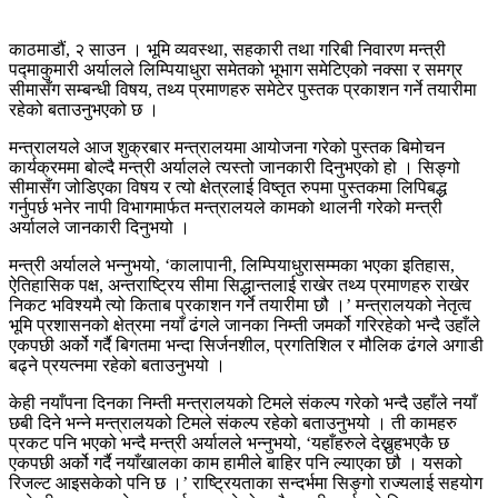
काठमाडौं, २ साउन । भूमि व्यवस्था, सहकारी तथा गरिबी निवारण मन्त्री
पद्माकुमारी अर्यालले लिम्पियाधुरा समेतको भूभाग समेटिएको नक्सा र समग्र
सीमासँग सम्बन्धी विषय, तथ्य प्रमाणहरु समेटेर पुस्तक प्रकाशन गर्ने तयारीमा
रहेको बताउनुभएको छ ।
मन्त्रालयले आज शुक्रबार मन्त्रालयमा आयोजना गरेको पुस्तक बिमोचन
कार्यक्रममा बोल्दै मन्त्री अर्यालले त्यस्तो जानकारी दिनुभएको हो । सिङ्गो
सीमासँग जोडिएका विषय र त्यो क्षेत्रलाई विष्तृत रुपमा पुस्तकमा लिपिबद्ध
गर्नुपर्छ भनेर नापी विभागमार्फत मन्त्रालयले कामको थालनी गरेको मन्त्री
अर्यालले जानकारी दिनुभयो ।
मन्त्री अर्यालले भन्नुभयो, ‘कालापानी, लिम्पियाधुरासम्मका भएका इतिहास,
ऐतिहासिक पक्ष, अन्तराष्ट्रिय सीमा सिद्धान्तलाई राखेर तथ्य प्रमाणहरु राखेर
निकट भविश्यमै त्यो किताब प्रकाशन गर्ने तयारीमा छौ ।’ मन्त्रालयको नेतृत्व
भूमि प्रशासनको क्षेत्रमा नयाँ ढंगले जानका निम्ती जमर्को गरिरहेको भन्दै उहाँले
एकपछी अर्को गर्दै बिगतमा भन्दा सिर्जनशील, प्रगतिशिल र मौलिक ढंगले अगाडी
बढ्ने प्रयत्नमा रहेको बताउनुभयो ।
केही नयाँपना दिनका निम्ती मन्त्रालयको टिमले संकल्प गरेको भन्दै उहाँले नयाँ
छबी दिने भन्ने मन्त्रालयको टिमले संकल्प रहेको बताउनुभयो । ती कामहरु
प्रकट पनि भएको भन्दै मन्त्री अर्यालले भन्नुभयो, ‘यहाँहरुले देख्नुहभएकै छ
एकपछी अर्को गर्दै नयाँखालका काम हामीले बाहिर पनि ल्याएका छौ । यसको
रिजल्ट आइसकेको पनि छ ।’ राष्ट्रियताका सन्दर्भमा सिङ्गो राज्यलाई सहयोग