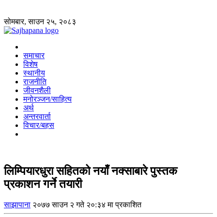
सोमबार, साउन २५, २०८३
समाचार
विशेष
स्थानीय
राजनीति
जीवनशैली
मनोरञ्जन/साहित्य
अर्थ
अन्तरवार्ता
विचार/बहस
लिम्पियारधुरा सहितको नयाँ नक्साबारे पुस्तक
प्रकाशन गर्ने तयारी
साझापाना
२०७७ साउन २ गते २०:३४ मा प्रकाशित