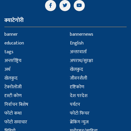
क्याटेगोरी
banner
bannernews
education
English
tags
अन्तरवार्ता
अन्तर्राष्ट्रिय
अपराध/सुरक्षा
अर्थ
खेलकुद
खेलकुद
जीवनशैली
टेक्नोलोजी
दृष्टिकोण
दृस्टी कोण
देश परदेश
निर्वाचन बिशेष
पर्यटन
फोटो कथा
फोटो फिचर
फोटो समाचार
ब्रेकिंग न्युज
भिडियो
मनोरञ्जन/साहित्य