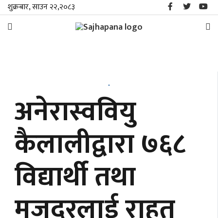
शुक्रबार, साउन २२,२०८३
समाचार
विशेष
अनेरास्ववियु
स्थानीय
कैलालीद्वारा ७६८
राजनीति
विद्यार्थी तथा
जीवनशैली
मनोरञ्जन/
मजदुरलाई राहत
साहित्य