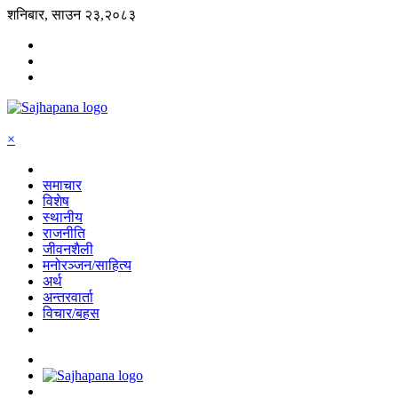
शनिबार, साउन २३,२०८३
×
समाचार
विशेष
स्थानीय
राजनीति
जीवनशैली
मनोरञ्जन/साहित्य
अर्थ
अन्तरवार्ता
विचार/बहस