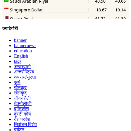
क्याटेगोरी
banner
bannernews
education
English
tags
अन्तरवार्ता
अन्तर्राष्ट्रिय
अपराध/सुरक्षा
अर्थ
खेलकुद
खेलकुद
जीवनशैली
टेक्नोलोजी
दृष्टिकोण
दृस्टी कोण
देश परदेश
निर्वाचन बिशेष
पर्यटन