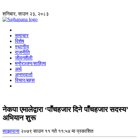
शनिबार, साउन २३, २०८३
समाचार
विशेष
स्थानीय
राजनीति
जीवनशैली
मनोरञ्जन/साहित्य
अर्थ
अन्तरवार्ता
विचार/बहस
नेकपा एमालेद्वारा ‘पाँचहजार दिने पाँचहजार सदस्य’
अभियान शुरू
साझापाना
२०७९ साउन ११ गते ११:५४ मा प्रकाशित