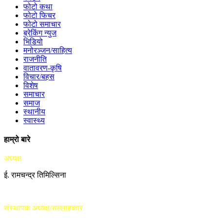
फोटो कथा
फोटो फिचर
फोटो समाचार
ब्रेकिंग न्युज
भिडियो
मनोरञ्जन/साहित्य
राजनीति
वातावरण-कृषि
विचार/बहस
विशेष
समाचार
समाज
स्थानीय
स्वास्थ्य
हाम्रो बारे
अध्यक्ष
ई. रामचन्द्र तिमिल्सिना
संस्थापक अध्यक्ष/सल्लाहकार