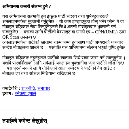
अभियानमा कसरी संलग्न हुने ?
यस अभियानमा सहभागी हुन इच्छुक पार्टी सदस्य तथा शुभेच्छुकहरूले
अनलाइनमार्फत भुक्तानी गर्नुहुनेछ । यो काम झण्झटमुक्त होस् भनेर फोन–पे वा
मोबाइल बैङ्किङ सेवा लिनुहुनेहरुले सिधै आफ्नो मोवाइलबाट भुक्तानी गर्न
सक्नुहुनेछ । यसका लागि पार्टीको वेबसाइट वा एमाले एप – CPN(UML) एपमा
QR Scan उपलब्ध छ ।
अनलाइनमार्फत पार्टीको खातामा रकम जम्मा हुनासाथ पार्टी अध्यक्षको धन्यवाद
सन्देश मोवाइलमा आउने छ । यसपछि यस अभियानमा संलग्न भएको पुष्टि हुनेछ
।
मोबाइल बैङ्किङ नहुनेहरूले पार्टीको खातामा सिधै रकम जम्मा गर्न सक्नुहुनेछ ।
यद्यपि पारदर्शिताको लागि सबैलाई अनलाइन भुक्तानीमा जान पार्टीले जोड दिन्छ
। यस प्रयोजनको लागि तोकिएको खाता नम्बर पनि पार्टीको वेब साईट र
मोबाइल एप तथा सोसल मिडियामा राखिएको छ ।
क्याटेगोरी :
राजनीति
,
समाचार
ट्याग :
#नेकपा एमाले
तपाईको कमेन्ट लेख्नुहोस्