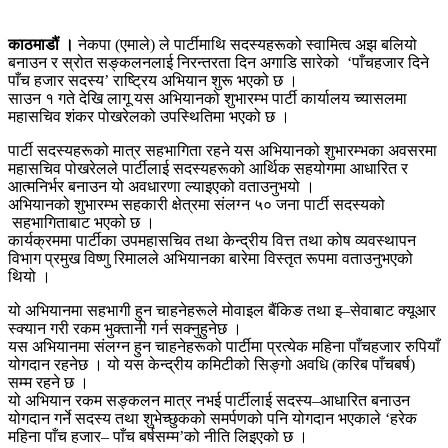
काठमाडौं ।
नेकपा (एमाले) ले पार्टीमाथि सदस्यहरूको स्वामित्व अझ बलियो
बनाउन र स्रोत सङ्कलनलाई निरन्तरता दिन अगाडि सारेको ‘पाँचहजार दिने
पाँच हजार सदस्य’ राष्ट्रिय अभियान शुरू भएको छ ।
साउन १ गते देखि लागू यस अभियानको शुभारम्भ पार्टी कार्यालय च्यासलमा
महासचिव शंकर पोखरेलको उपस्थितिमा भएको छ ।
पार्टी सदस्यहरूको मात्र सहभागिता रहने यस अभियानको शुभारम्भका अवसरमा
महासचिव पोखरेलले पार्टीलाई सदस्यहरूको आर्थिक सहयोगमा आधारित र
आत्मनिर्भर बनाउन यो अवधारणा ल्याइएको वताउनुभयो ।
अभियानको शुभारम्भ सहकारी क्षेत्रमा संलग्न ५० जना पार्टी सदस्यको
सहभागिताबाट भएको छ ।
कार्यक्रममा पार्टीका उपमहासचिव तथा केन्द्रीय वित्त तथा कोष व्यवस्थापन
विभाग प्रमुख विष्णु रिमालले अभियानका बारेमा विस्तृत रूपमा वताउनुभएको
थियो ।
यो अभियानमा सहभागी हुन चाहनेहरूले मोवाइल बैंकिङ तथा इ–सेवाबाट क्यूआर
स्क्यान गरी रकम भुक्तानी गर्न सक्नुहुनेछ ।
यस अभियानमा संलग्न हुन चाहनेहरूको पार्टीमा प्रत्येक महिना पाँचहजार रुपियाँ
योगदान रहनेछ । यो यस केन्द्रीय कमिटीको सिङ्गो अवधि (करिब पाँचबर्ष)
सम्म रहने छ ।
यो अभियान रकम सङ्कलन मात्र नभई पार्टीलाई सदस्य–आधारित बनाउन
योगदान गर्ने सदस्य तथा शुभेच्छुकको समर्पणको पनि योगदान भएकाले ‘हरेक
महिना पाँच हजार– पाँच बर्षसम्म’को नीति लिइएको छ ।