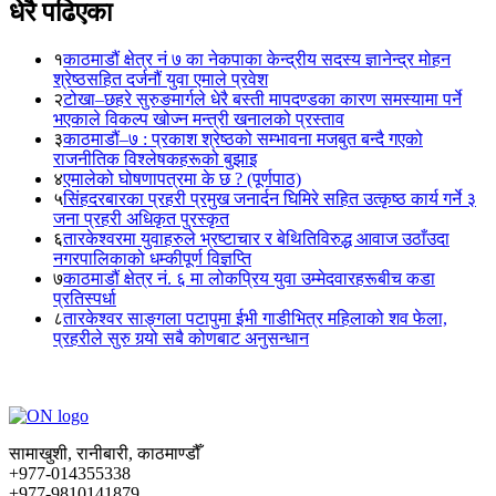
धेरै पढिएका
१
काठमाडौं क्षेत्र नं ७ का नेकपाका केन्द्रीय सदस्य ज्ञानेन्द्र मोहन
श्रेष्ठसहित दर्जनौं युवा एमाले प्रवेश
२
टोखा–छहरे सुरुङमार्गले धेरै बस्ती मापदण्डका कारण समस्यामा पर्ने
भएकाले विकल्प खोज्न मन्त्री खनालको प्रस्ताव
३
काठमाडौं–७ : प्रकाश श्रेष्ठको सम्भावना मजबुत बन्दै गएको
राजनीतिक विश्लेषकहरूको बुझाइ
४
एमालेको घोषणापत्रमा के छ ? (पूर्णपाठ)
५
सिंहदरबारका प्रहरी प्रमुख जनार्दन घिमिरे सहित उत्कृष्ठ कार्य गर्ने ३
जना प्रहरी अधिकृत पुरस्कृत
६
तारकेश्वरमा युवाहरुले भ्रष्टाचार र बेथितिविरुद्ध आवाज उठाँउदा
नगरपालिकाको धम्कीपूर्ण विज्ञप्ति
७
काठमाडौं क्षेत्र नं. ६ मा लोकप्रिय युवा उम्मेदवारहरूबीच कडा
प्रतिस्पर्धा
८
तारकेश्वर साङ्गला पटापुमा ईभी गाडीभित्र महिलाको शव फेला,
प्रहरीले सुरु गर्‍यो सबै कोणबाट अनुसन्धान
सामाखुशी, रानीबारी, काठमाण्डौँ
+977-014355338
+977-9810141879