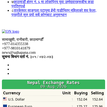
७
काठमाडौं क्षेत्र नं. ६ मा लोकप्रिय युवा उम्मेदवारहरूबीच कडा
प्रतिस्पर्धा
८
तारकेश्वर साङ्गला पटापुमा ईभी गाडीभित्र महिलाको शव फेला,
प्रहरीले सुरु गर्‍यो सबै कोणबाट अनुसन्धान
सामाखुशी, रानीबारी, काठमाण्डौँ
+977-014355338
+977-9810141879
news@sajhapana.com
सुचना बिभाग दर्ता नं.
३०५ / ०७२-०७३