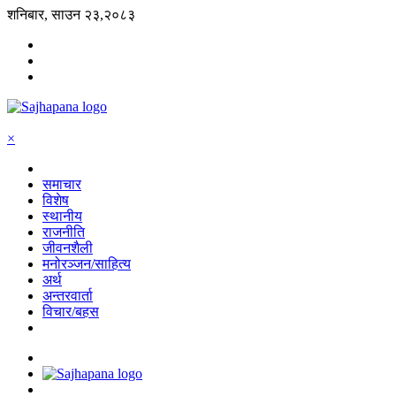
शनिबार, साउन २३,२०८३
×
समाचार
विशेष
स्थानीय
राजनीति
जीवनशैली
मनोरञ्जन/साहित्य
अर्थ
अन्तरवार्ता
विचार/बहस