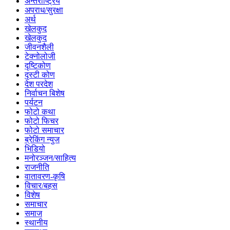
अन्तर्राष्ट्रिय
अपराध/सुरक्षा
अर्थ
खेलकुद
खेलकुद
जीवनशैली
टेक्नोलोजी
दृष्टिकोण
दृस्टी कोण
देश परदेश
निर्वाचन बिशेष
पर्यटन
फोटो कथा
फोटो फिचर
फोटो समाचार
ब्रेकिंग न्युज
भिडियो
मनोरञ्जन/साहित्य
राजनीति
वातावरण-कृषि
विचार/बहस
विशेष
समाचार
समाज
स्थानीय