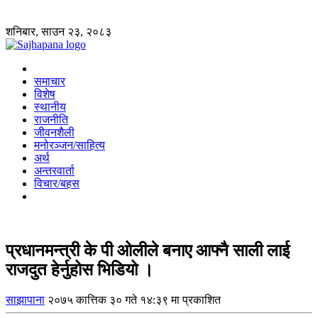
शनिबार, साउन २३, २०८३
समाचार
विशेष
स्थानीय
राजनीति
जीवनशैली
मनोरञ्जन/साहित्य
अर्थ
अन्तरवार्ता
विचार/बहस
प्रधानमन्त्री के पी ओलीले बनाए आफ्नै साली लाई
राजदुत हेर्नुहोस भिडियो ।
साझापाना
२०७५ कात्तिक ३० गते १४:३९ मा प्रकाशित