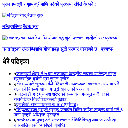
प्रधानमन्त्री र गृहमन्त्रीमाथि उठेको प्रश्नमा रविले के भने ?
मन्त्रिपरिषद् बैठक सुरु
गणतन्त्रका उपलब्धिमाथि योजनाबद्ध झुटो प्रचार भइरहेको छ : प्रचण्ड
धेरै पढिएका
१
काठमाडौं क्षेत्र नं ७ का नेकपाका केन्द्रीय सदस्य ज्ञानेन्द्र मोहन
श्रेष्ठसहित दर्जनौं युवा एमाले प्रवेश
२
टोखा–छहरे सुरुङमार्गले धेरै बस्ती मापदण्डका कारण समस्यामा पर्ने
भएकाले विकल्प खोज्न मन्त्री खनालको प्रस्ताव
३
काठमाडौं–७ : प्रकाश श्रेष्ठको सम्भावना मजबुत बन्दै गएको
राजनीतिक विश्लेषकहरूको बुझाइ
४
एमालेको घोषणापत्रमा के छ ? (पूर्णपाठ)
५
सिंहदरबारका प्रहरी प्रमुख जनार्दन घिमिरे सहित उत्कृष्ठ कार्य गर्ने ३
जना प्रहरी अधिकृत पुरस्कृत
६
तारकेश्वरमा युवाहरुले भ्रष्टाचार र बेथितिविरुद्ध आवाज उठाँउदा
नगरपालिकाको धम्कीपूर्ण विज्ञप्ति