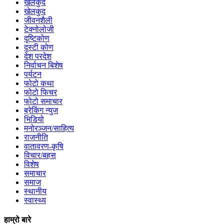
खेलकुद
खेलकुद
जीवनशैली
टेक्नोलोजी
दृष्टिकोण
दृस्टी कोण
देश परदेश
निर्वाचन बिशेष
पर्यटन
फोटो कथा
फोटो फिचर
फोटो समाचार
ब्रेकिंग न्युज
भिडियो
मनोरञ्जन/साहित्य
राजनीति
वातावरण-कृषि
विचार/बहस
विशेष
समाचार
समाज
स्थानीय
स्वास्थ्य
हाम्रो बारे