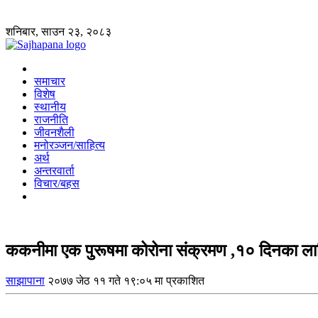
शनिबार, साउन २३, २०८३
समाचार
विशेष
स्थानीय
राजनीति
जीवनशैली
मनोरञ्जन/साहित्य
अर्थ
अन्तरवार्ता
विचार/बहस
ककनीमा एक पुरूषमा कोरोना संक्रमण ,१० दिनका ल
साझापाना
२०७७ जेठ ११ गते १९:०५ मा प्रकाशित