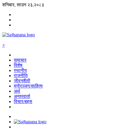
शनिबार, साउन २३,२०८३
×
समाचार
विशेष
स्थानीय
राजनीति
जीवनशैली
मनोरञ्जन/साहित्य
अर्थ
अन्तरवार्ता
विचार/बहस