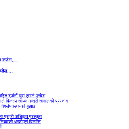
कंडेल,…
सहित दर्जनौं युवा एमाले प्रवेश
काले विकल्प खोज्न मन्त्री खनालको प्रस्ताव
 विश्लेषकहरूको बुझाइ
जना प्रहरी अधिकृत पुरस्कृत
काको धम्कीपूर्ण विज्ञप्ति
धा