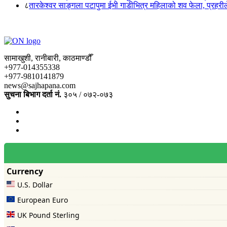
८
तारकेश्वर साङ्गला पटापुमा ईभी गाडीभित्र महिलाको शव फेला, प्रहरीले
सामाखुशी, रानीबारी, काठमाण्डौँ
+977-014355338
+977-9810141879
news@sajhapana.com
सुचना बिभाग दर्ता नं.
३०५ / ०७२-०७३