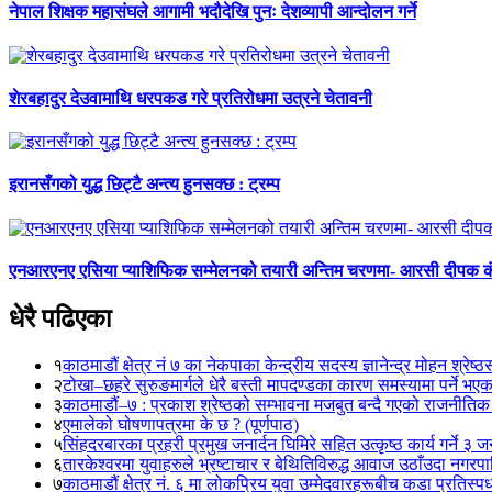
नेपाल शिक्षक महासंघले आगामी भदौदेखि पुनः देशव्यापी आन्दोलन गर्ने
शेरबहादुर देउवामाथि धरपकड गरे प्रतिरोधमा उत्रने चेतावनी
इरानसँगको युद्ध छिट्टै अन्त्य हुनसक्छ : ट्रम्प
एनआरएनए एसिया प्याशिफिक सम्मेलनको तयारी अन्तिम चरणमा- आरसी दीपक 
धेरै पढिएका
१
काठमाडौं क्षेत्र नं ७ का नेकपाका केन्द्रीय सदस्य ज्ञानेन्द्र मोहन श्रेष्ठ
२
टोखा–छहरे सुरुङमार्गले धेरै बस्ती मापदण्डका कारण समस्यामा पर्ने भए
३
काठमाडौं–७ : प्रकाश श्रेष्ठको सम्भावना मजबुत बन्दै गएको राजनीतिक
४
एमालेको घोषणापत्रमा के छ ? (पूर्णपाठ)
५
सिंहदरबारका प्रहरी प्रमुख जनार्दन घिमिरे सहित उत्कृष्ठ कार्य गर्ने ३ 
६
तारकेश्वरमा युवाहरुले भ्रष्टाचार र बेथितिविरुद्ध आवाज उठाँउदा नगरपालि
७
काठमाडौं क्षेत्र नं. ६ मा लोकप्रिय युवा उम्मेदवारहरूबीच कडा प्रतिस्पर्