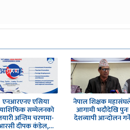
ेपाल शिक्षक महासंघले
शेरबहादुर देउवामाथि
आगामी भदौदेखि पुनः
धरपकड गरे प्रतिरोधमा
देशव्यापी आन्दोलन गर्ने
उत्रने चेतावनी