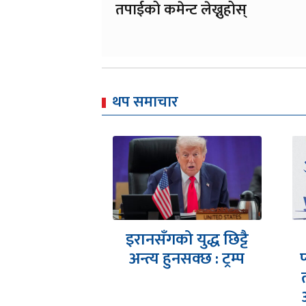
तपाईको कमेन्ट लेख्नुहोस्
थप समाचार
 युद्ध छिट्टै
एनआरएनए एसिया
न
सक्छ : ट्रम्प
प्याशिफिक सम्मेलनको
तयारी अन्तिम चरणमा-
आरसी दीपक कंडेल,…