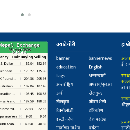
क्याटेगोरी
हाम्र
banner
bannernews
अध्यक
ई. रा
education
English
tags
अन्तरवार्ता
संस्थ
सल्ल
अन्तर्राष्ट्रिय
अपराध/सुरक्षा
डा. रा
अर्थ
खेलकुद
सम्प
खेलकुद
जीवनशैली
श्री
टेक्नोलोजी
दृष्टिकोण
दृस्टी कोण
देश परदेश
प्रबन
निर्वाचन बिशेष
पर्यटन
सन्तो