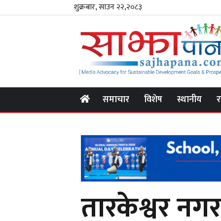
शुक्रबार, साउन २२,२०८३
समाचार
विशेष
स्थानीय
र
तारकेश्वर नग