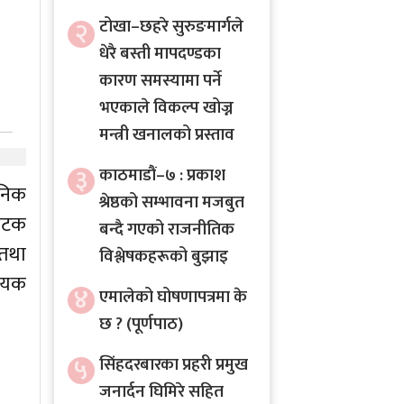
२
टोखा–छहरे सुरुङमार्गले
धेरै बस्ती मापदण्डका
कारण समस्यामा पर्ने
भएकाले विकल्प खोज्न
मन्त्री खनालको प्रस्ताव
३
काठमाडौं–७ : प्रकाश
जनिक
श्रेष्ठको सम्भावना मजबुत
 पटक
बन्दै गएको राजनीतिक
 तथा
विश्लेषकहरूको बुझाइ
श्यक
४
एमालेको घोषणापत्रमा के
छ ? (पूर्णपाठ)
५
सिंहदरबारका प्रहरी प्रमुख
जनार्दन घिमिरे सहित