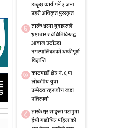
उत्कृष्ठ कार्य गर्ने ३ जना
प्रहरी अधिकृत पुरस्कृत
६
तारकेश्वरमा युवाहरुले
भ्रष्टाचार र बेथितिविरुद्ध
आवाज उठाँउदा
नगरपालिकाको धम्कीपूर्ण
विज्ञप्ति
७
काठमाडौं क्षेत्र नं. ६ मा
लोकप्रिय युवा
उम्मेदवारहरूबीच कडा
प्रतिस्पर्धा
८
तारकेश्वर साङ्गला पटापुमा
ईभी गाडीभित्र महिलाको