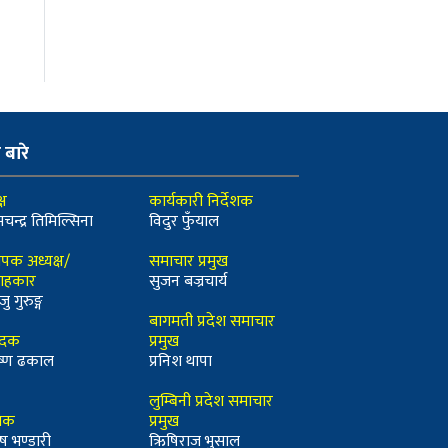
ो बारे
्ष
कार्यकारी निर्देशक
मचन्द्र तिमिल्सिना
विदुर फुँयाल
ापक अध्यक्ष/
समाचार प्रमुख
ाहकार
सुजन बज्रचार्य
जु गुरुङ्ग
बागमती प्रदेश समाचार
ादक
प्रमुख
कृष्ण ढकाल
प्रनिश थापा
लुम्बिनी प्रदेश समाचार
्धक
प्रमुख
ष भण्डारी
ऋिषिराज भुसाल