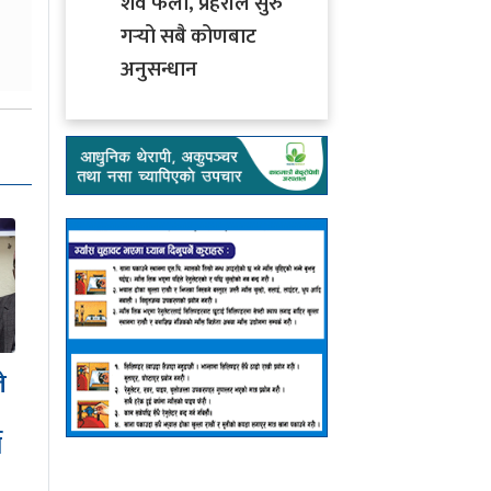
शव फेला, प्रहरीले सुरु
गर्‍यो सबै कोणबाट
अनुसन्धान
इरानसँगको युद्ध छिट्टै
अन्त्य हुनसक्छ : ट्रम्प