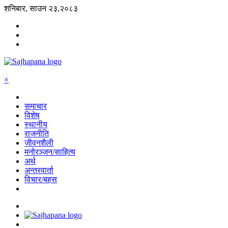
शनिबार, साउन २३,२०८३
×
समाचार
विशेष
स्थानीय
राजनीति
जीवनशैली
मनोरञ्जन/साहित्य
अर्थ
अन्तरवार्ता
विचार/बहस