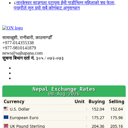
८
तारकेश्वर साङ्गला पटापुमा ईभी गाडीभित्र महिलाको शव फेला,
प्रहरीले सुरु गर्‍यो सबै कोणबाट अनुसन्धान
सामाखुशी, रानीबारी, काठमाण्डौँ
+977-014355338
+977-9810141879
news@sajhapana.com
सुचना बिभाग दर्ता नं.
३०५ / ०७२-०७३