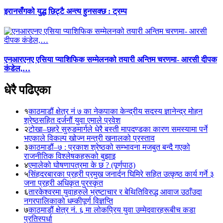
इरानसँगको युद्ध छिट्टै अन्त्य हुनसक्छ : ट्रम्प
एनआरएनए एसिया प्याशिफिक सम्मेलनको तयारी अन्तिम चरणमा- आरसी दीपक
कंडेल,…
धेरै पढिएका
१
काठमाडौं क्षेत्र नं ७ का नेकपाका केन्द्रीय सदस्य ज्ञानेन्द्र मोहन
श्रेष्ठसहित दर्जनौं युवा एमाले प्रवेश
२
टोखा–छहरे सुरुङमार्गले धेरै बस्ती मापदण्डका कारण समस्यामा पर्ने
भएकाले विकल्प खोज्न मन्त्री खनालको प्रस्ताव
३
काठमाडौं–७ : प्रकाश श्रेष्ठको सम्भावना मजबुत बन्दै गएको
राजनीतिक विश्लेषकहरूको बुझाइ
४
एमालेको घोषणापत्रमा के छ ? (पूर्णपाठ)
५
सिंहदरबारका प्रहरी प्रमुख जनार्दन घिमिरे सहित उत्कृष्ठ कार्य गर्ने ३
जना प्रहरी अधिकृत पुरस्कृत
६
तारकेश्वरमा युवाहरुले भ्रष्टाचार र बेथितिविरुद्ध आवाज उठाँउदा
नगरपालिकाको धम्कीपूर्ण विज्ञप्ति
७
काठमाडौं क्षेत्र नं. ६ मा लोकप्रिय युवा उम्मेदवारहरूबीच कडा
प्रतिस्पर्धा