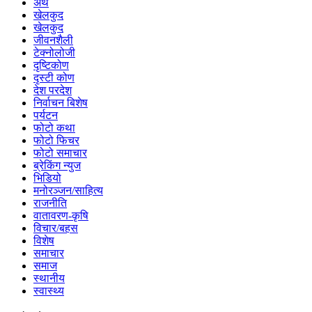
अर्थ
खेलकुद
खेलकुद
जीवनशैली
टेक्नोलोजी
दृष्टिकोण
दृस्टी कोण
देश परदेश
निर्वाचन बिशेष
पर्यटन
फोटो कथा
फोटो फिचर
फोटो समाचार
ब्रेकिंग न्युज
भिडियो
मनोरञ्जन/साहित्य
राजनीति
वातावरण-कृषि
विचार/बहस
विशेष
समाचार
समाज
स्थानीय
स्वास्थ्य