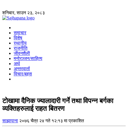
शनिबार, साउन २३, २०८३
समाचार
विशेष
स्थानीय
राजनीति
जीवनशैली
मनोरञ्जन/साहित्य
अर्थ
अन्तरवार्ता
विचार/बहस
टोखामा दैनिक ज्यालादारी गर्ने तथा विपन्न बर्गका
व्यक्तिहरुलाई राहत बितरण
साझापाना
२०७६ चैत्र २४ गते १२:१३ मा प्रकाशित