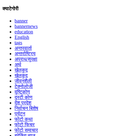
क्याटेगोरी
banner
bannernews
education
English
tags
अन्तरवार्ता
अन्तर्राष्ट्रिय
अपराध/सुरक्षा
अर्थ
खेलकुद
खेलकुद
जीवनशैली
टेक्नोलोजी
दृष्टिकोण
दृस्टी कोण
देश परदेश
निर्वाचन बिशेष
पर्यटन
फोटो कथा
फोटो फिचर
फोटो समाचार
ब्रेकिंग न्युज