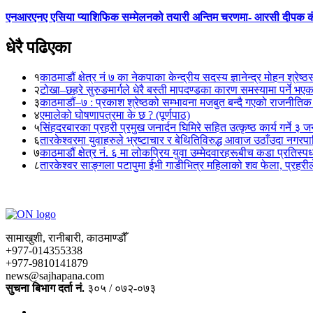
एनआरएनए एसिया प्याशिफिक सम्मेलनको तयारी अन्तिम चरणमा- आरसी दीपक 
धेरै पढिएका
१
काठमाडौं क्षेत्र नं ७ का नेकपाका केन्द्रीय सदस्य ज्ञानेन्द्र मोहन श्रेष्ठ
२
टोखा–छहरे सुरुङमार्गले धेरै बस्ती मापदण्डका कारण समस्यामा पर्ने भए
३
काठमाडौं–७ : प्रकाश श्रेष्ठको सम्भावना मजबुत बन्दै गएको राजनीतिक
४
एमालेको घोषणापत्रमा के छ ? (पूर्णपाठ)
५
सिंहदरबारका प्रहरी प्रमुख जनार्दन घिमिरे सहित उत्कृष्ठ कार्य गर्ने ३ 
६
तारकेश्वरमा युवाहरुले भ्रष्टाचार र बेथितिविरुद्ध आवाज उठाँउदा नगरपालि
७
काठमाडौं क्षेत्र नं. ६ मा लोकप्रिय युवा उम्मेदवारहरूबीच कडा प्रतिस्पर्
८
तारकेश्वर साङ्गला पटापुमा ईभी गाडीभित्र महिलाको शव फेला, प्रहरीले
सामाखुशी, रानीबारी, काठमाण्डौँ
+977-014355338
+977-9810141879
news@sajhapana.com
सुचना बिभाग दर्ता नं.
३०५ / ०७२-०७३