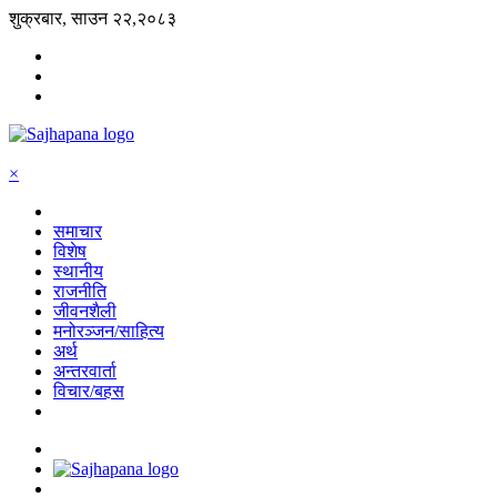
शुक्रबार, साउन २२,२०८३
×
समाचार
विशेष
स्थानीय
राजनीति
जीवनशैली
मनोरञ्जन/साहित्य
अर्थ
अन्तरवार्ता
विचार/बहस