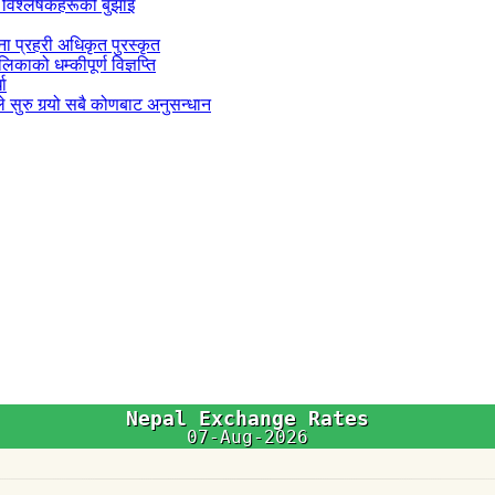
 विश्लेषकहरूको बुझाइ
जना प्रहरी अधिकृत पुरस्कृत
काको धम्कीपूर्ण विज्ञप्ति
धा
 सुरु गर्‍यो सबै कोणबाट अनुसन्धान