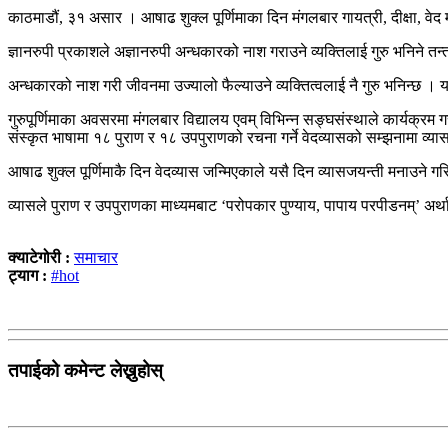
काठमाडौं, ३१ असार । आषाढ शुक्ल पूर्णिमाका दिन मंगलबार गायत्री, दीक्षा, वेद मन्
ज्ञानरुपी प्रकाशले अज्ञानरुपी अन्धकारको नाश गराउने व्यक्तिलाई गुरु भनिने तन्
अन्धकारको नाश गरी जीवनमा उज्यालो फैल्याउने व्यक्तित्वलाई नै गुरु भनिन्छ । यस
गुरुपूर्णिमाका अवसरमा मंगलबार विद्यालय एवम् विभिन्न सङ्घसंस्थाले कार्यक्रम गर
संस्कृत भाषामा १८ पुराण र १८ उपपुराणको रचना गर्ने वेदव्यासको सम्झनामा व्य
आषाढ शुक्ल पूर्णिमाकै दिन वेदव्यास जन्मिएकाले यसै दिन व्यासजयन्ती मनाउने ग
व्यासले पुराण र उपपुराणका माध्यमबाट ‘परोपकार पुण्याय, पापाय परपीडनम्’ अर्थ
क्याटेगोरी :
समाचार
ट्याग :
#hot
तपाईको कमेन्ट लेख्नुहोस्