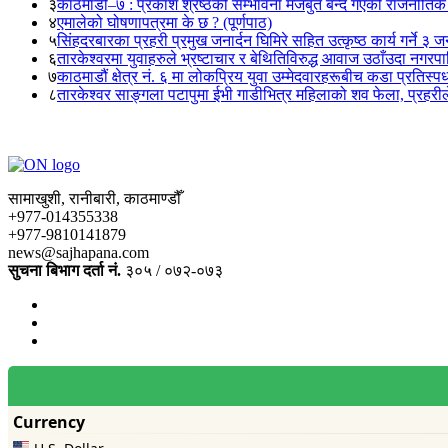
३
काठमाडौं–७ : प्रकाश श्रेष्ठको सम्भावना मजबुत बन्दै गएको राजनीतिक
४
एमालेको घोषणापत्रमा के छ ? (पूर्णपाठ)
५
सिंहदरबारका प्रहरी प्रमुख जनार्दन घिमिरे सहित उत्कृष्ठ कार्य गर्ने ३ 
६
तारकेश्वरमा युवाहरुले भ्रष्टाचार र बेथितिविरुद्ध आवाज उठाँउदा नगरपालि
७
काठमाडौं क्षेत्र नं. ६ मा लोकप्रिय युवा उम्मेदवारहरूबीच कडा प्रतिस्पर्
८
तारकेश्वर साङ्गला पटापुमा ईभी गाडीभित्र महिलाको शव फेला, प्रहरीले
सामाखुशी, रानीबारी, काठमाण्डौँ
+977-014355338
+977-9810141879
news@sajhapana.com
सुचना बिभाग दर्ता नं.
३०५ / ०७२-०७३