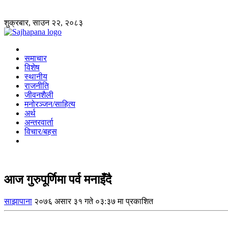
शुक्रबार, साउन २२, २०८३
समाचार
विशेष
स्थानीय
राजनीति
जीवनशैली
मनोरञ्जन/साहित्य
अर्थ
अन्तरवार्ता
विचार/बहस
आज गुरुपूर्णिमा पर्व मनाइँदै
साझापाना
२०७६ असार ३१ गते ०३:३७ मा प्रकाशित