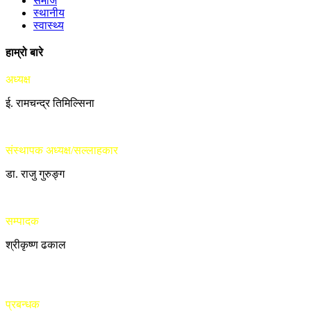
समाज
स्थानीय
स्वास्थ्य
हाम्रो बारे
अध्यक्ष
ई. रामचन्द्र तिमिल्सिना
संस्थापक अध्यक्ष/सल्लाहकार
डा. राजु गुरुङ्ग
सम्पादक
श्रीकृष्ण ढकाल
प्रबन्धक