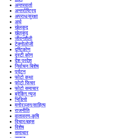
अन्तरवार्ता
अन्तर्राष्ट्रिय
अपराध/सुरक्षा
अर्थ
खेलकुद
खेलकुद
जीवनशैली
टेक्नोलोजी
दृष्टिकोण
दृस्टी कोण
देश परदेश
निर्वाचन बिशेष
पर्यटन
फोटो कथा
फोटो फिचर
फोटो समाचार
ब्रेकिंग न्युज
भिडियो
मनोरञ्जन/साहित्य
राजनीति
वातावरण-कृषि
विचार/बहस
विशेष
समाचार