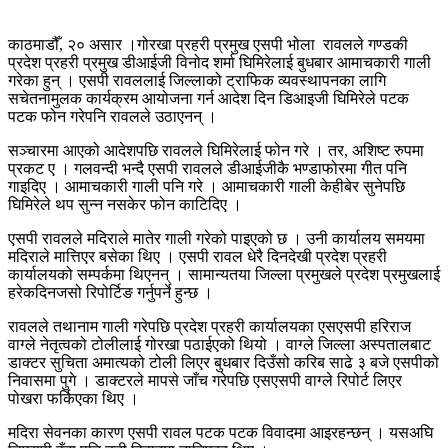
काठमाडौँ, २० असार ।गोरखा प्रहरी प्रमुख एसपी भोला रावलले गण्डकी
प्रदेश प्रहरी प्रमुख डीआईजी विनोद शर्मा घिमिरेलाई बुधबार आमाचकारी गाली
गरेका हुन् । एसपी रावललाई जिल्लाको ट्राफिक व्यवस्थापनका लागि
सचेतनामुलक कार्यक्रम आयोजना गर्न आदेश दिन डिआइजी घिमिरेले पटक
पटक फोन गरेपनि रावलले उठाएनन् ।
सञ्चारमा आएको आदेशपछि रावलले घिमिरेलाई फोन गरे । तर, अशिष्ट रुपमा
प्रकट ए । गलवन्दी भन्दै एसपी रावलले डीआईजीकै भण्डाफोरमा गीत पनि
गाइदिए । आमाचकारी गाली पनि गरे । आमाचकारी गाली केहीबेर सुनेपछि
घिमिरेले थप सुन्न नसकेर फोन काटिदिए ।
एसपी रावलले मदिराले मातेर गाली गरेको पाइएको छ । उनी कार्यालय समयमा
मदिराले मात्तिएर बसेका थिए । एसपी रावल धेरै दिनदेखी प्रदेश प्रहरी
कार्यालयको सम्पर्कमा थिएनन् । सामान्यतया जिल्ला प्रमुखले प्रदेश प्रमुखलाई
हरेकदिनजसो रिपोर्टिङ गर्नुपर्ने हुन्छ ।
रावलले तथानाम गाली गरेपछि प्रदेश प्रहरी कार्यालयका एसएसपी हरिराज
वाग्ले नेतृत्वको टोलीलाई गोरखा पठाईएको थियो । वाग्ले जिल्ला अस्पतालबाट
डाक्टर सुचिता अमात्यको टोली लिएर बुधबार दिउँसो करिब साढे ३ बजे एसपीको
निवासमा पुगे । डाक्टरले मापसे जाँच गरेपछि एसएसपी वाग्ले रिपोर्ट लिएर
पोखरा फर्किएका थिए ।
मदिरा सेवनका कारण एसपी रावल पटक पटक विवादमा आइरहन्छन् । यसअघि