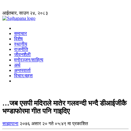
आईतबार, साउन २४, २०८३
समाचार
विशेष
स्थानीय
राजनीति
जीवनशैली
मनोरञ्जन/साहित्य
अर्थ
अन्तरवार्ता
विचार/बहस
…जब एसपी मदिराले मातेर गलवन्दी भन्दै डीआईजीकै
भण्डाफोरमा गीत पनि गाइदिए
साझापाना
२०७६ असार २० गते ०५:४९ मा प्रकाशित