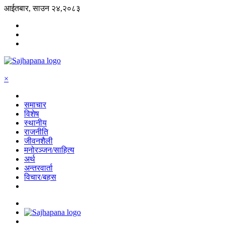
आईतबार, साउन २४,२०८३
×
समाचार
विशेष
स्थानीय
राजनीति
जीवनशैली
मनोरञ्जन/साहित्य
अर्थ
अन्तरवार्ता
विचार/बहस