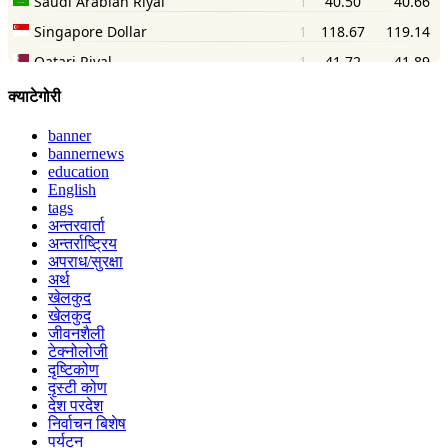
क्याटेगोरी
banner
bannernews
education
English
tags
अन्तरवार्ता
अन्तर्राष्ट्रिय
अपराध/सुरक्षा
अर्थ
खेलकुद
खेलकुद
जीवनशैली
टेक्नोलोजी
दृष्टिकोण
दृस्टी कोण
देश परदेश
निर्वाचन बिशेष
पर्यटन