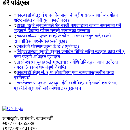
धेरै पढिएका
१
काठमाडौं क्षेत्र नं ७ का नेकपाका केन्द्रीय सदस्य ज्ञानेन्द्र मोहन
श्रेष्ठसहित दर्जनौं युवा एमाले प्रवेश
२
टोखा–छहरे सुरुङमार्गले धेरै बस्ती मापदण्डका कारण समस्यामा पर्ने
भएकाले विकल्प खोज्न मन्त्री खनालको प्रस्ताव
३
काठमाडौं–७ : प्रकाश श्रेष्ठको सम्भावना मजबुत बन्दै गएको
राजनीतिक विश्लेषकहरूको बुझाइ
४
एमालेको घोषणापत्रमा के छ ? (पूर्णपाठ)
५
सिंहदरबारका प्रहरी प्रमुख जनार्दन घिमिरे सहित उत्कृष्ठ कार्य गर्ने ३
जना प्रहरी अधिकृत पुरस्कृत
६
तारकेश्वरमा युवाहरुले भ्रष्टाचार र बेथितिविरुद्ध आवाज उठाँउदा
नगरपालिकाको धम्कीपूर्ण विज्ञप्ति
७
काठमाडौं क्षेत्र नं. ६ मा लोकप्रिय युवा उम्मेदवारहरूबीच कडा
प्रतिस्पर्धा
८
तारकेश्वर साङ्गला पटापुमा ईभी गाडीभित्र महिलाको शव फेला,
प्रहरीले सुरु गर्‍यो सबै कोणबाट अनुसन्धान
सामाखुशी, रानीबारी, काठमाण्डौँ
+977-014355338
+977-9810141879