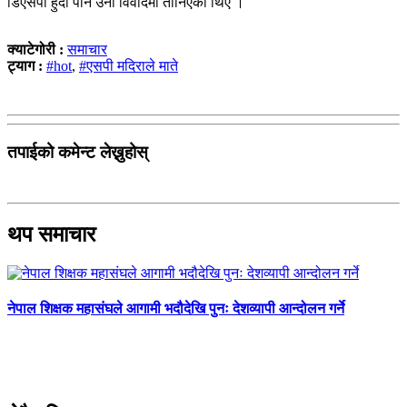
डिएसपी हुँदा पनि उनी विवादमा तानिएका थिए ।
क्याटेगोरी :
समाचार
ट्याग :
#hot
,
#एसपी मदिराले माते
तपाईको कमेन्ट लेख्नुहोस्
थप समाचार
ने
शेरबहादुर देउवामाथि धरपकड गरे प्रतिरोधमा उत्रने चेतावनी