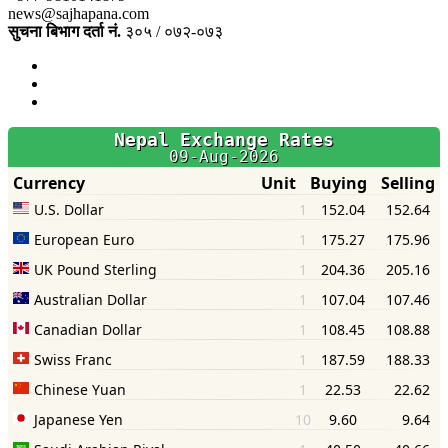
news@sajhapana.com
सुचना बिभाग दर्ता नं.
३०५ / ०७२-०७३