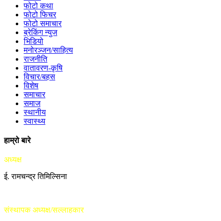
फोटो कथा
फोटो फिचर
फोटो समाचार
ब्रेकिंग न्युज
भिडियो
मनोरञ्जन/साहित्य
राजनीति
वातावरण-कृषि
विचार/बहस
विशेष
समाचार
समाज
स्थानीय
स्वास्थ्य
हाम्रो बारे
अध्यक्ष
ई. रामचन्द्र तिमिल्सिना
संस्थापक अध्यक्ष/सल्लाहकार