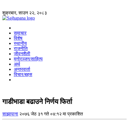
शुक्रबार, साउन २२, २०८३
समाचार
विशेष
स्थानीय
राजनीति
जीवनशैली
मनोरञ्जन/साहित्य
अर्थ
अन्तरवार्ता
विचार/बहस
गाडीभाडा बढाउने निर्णय फिर्ता
साझापाना
२०७६ जेठ ३१ गते ०४:१२ मा प्रकाशित