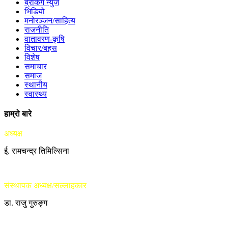
ब्रेकिंग न्युज
भिडियो
मनोरञ्जन/साहित्य
राजनीति
वातावरण-कृषि
विचार/बहस
विशेष
समाचार
समाज
स्थानीय
स्वास्थ्य
हाम्रो बारे
अध्यक्ष
ई. रामचन्द्र तिमिल्सिना
संस्थापक अध्यक्ष/सल्लाहकार
डा. राजु गुरुङ्ग