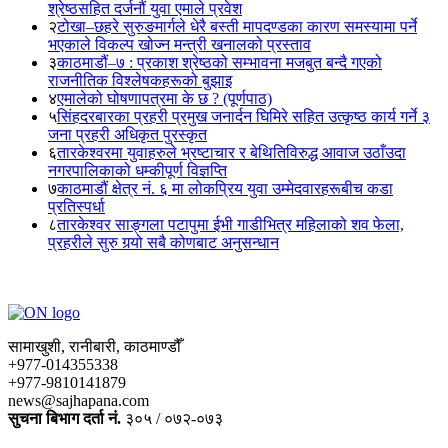
श्रेष्ठसहित दर्जनौं युवा एमाले प्रवेश
२
टोखा–छहरे सुरुङमार्गले धेरै बस्ती मापदण्डका कारण समस्यामा पर्ने
भएकाले विकल्प खोज्न मन्त्री खनालको प्रस्ताव
३
काठमाडौं–७ : प्रकाश श्रेष्ठको सम्भावना मजबुत बन्दै गएको
राजनीतिक विश्लेषकहरूको बुझाइ
४
एमालेको घोषणापत्रमा के छ ? (पूर्णपाठ)
५
सिंहदरबारका प्रहरी प्रमुख जनार्दन घिमिरे सहित उत्कृष्ठ कार्य गर्ने ३
जना प्रहरी अधिकृत पुरस्कृत
६
तारकेश्वरमा युवाहरुले भ्रष्टाचार र बेथितिविरुद्ध आवाज उठाँउदा
नगरपालिकाको धम्कीपूर्ण विज्ञप्ति
७
काठमाडौं क्षेत्र नं. ६ मा लोकप्रिय युवा उम्मेदवारहरूबीच कडा
प्रतिस्पर्धा
८
तारकेश्वर साङ्गला पटापुमा ईभी गाडीभित्र महिलाको शव फेला,
प्रहरीले सुरु गर्‍यो सबै कोणबाट अनुसन्धान
सामाखुशी, रानीबारी, काठमाण्डौँ
+977-014355338
+977-9810141879
news@sajhapana.com
सुचना बिभाग दर्ता नं.
३०५ / ०७२-०७३