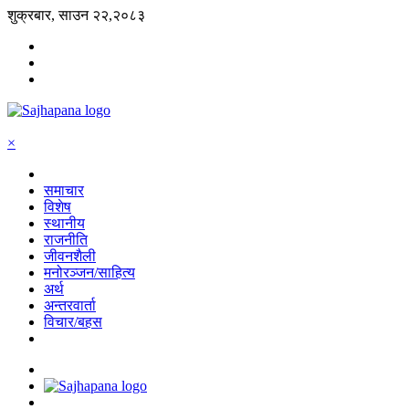
शुक्रबार, साउन २२,२०८३
×
समाचार
विशेष
स्थानीय
राजनीति
जीवनशैली
मनोरञ्जन/साहित्य
अर्थ
अन्तरवार्ता
विचार/बहस