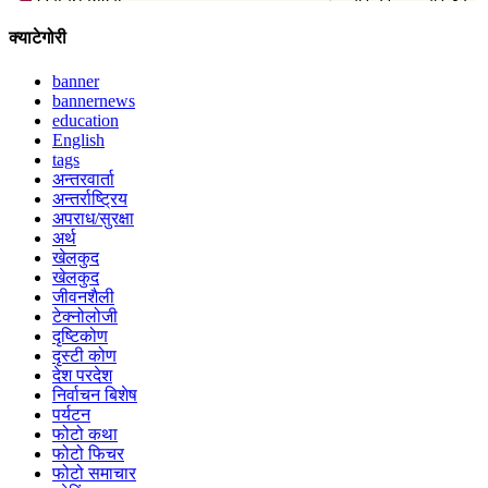
क्याटेगोरी
banner
bannernews
education
English
tags
अन्तरवार्ता
अन्तर्राष्ट्रिय
अपराध/सुरक्षा
अर्थ
खेलकुद
खेलकुद
जीवनशैली
टेक्नोलोजी
दृष्टिकोण
दृस्टी कोण
देश परदेश
निर्वाचन बिशेष
पर्यटन
फोटो कथा
फोटो फिचर
फोटो समाचार