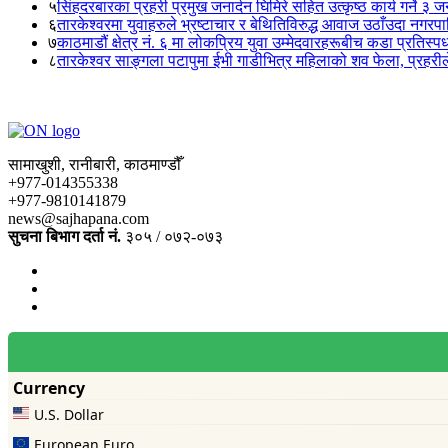
५
सिंहदरबारका प्रहरी प्रमुख जनार्दन घिमिरे सहित उत्कृष्ठ कार्य गर्ने ३ 
६
तारकेश्वरमा युवाहरुले भ्रष्टाचार र बेथितिविरुद्ध आवाज उठाँउदा नगरपालि
७
काठमाडौं क्षेत्र नं. ६ मा लोकप्रिय युवा उम्मेदवारहरूबीच कडा प्रतिस्पर्
८
तारकेश्वर साङ्गला पटापुमा ईभी गाडीभित्र महिलाको शव फेला, प्रहरीले
सामाखुशी, रानीबारी, काठमाण्डौँ
+977-014355338
+977-9810141879
news@sajhapana.com
सुचना बिभाग दर्ता नं.
३०५ / ०७२-०७३