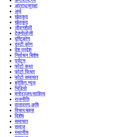
अन्तर्राष्ट्रिय
अपराध/सुरक्षा
अर्थ
खेलकुद
खेलकुद
जीवनशैली
टेक्नोलोजी
दृष्टिकोण
दृस्टी कोण
देश परदेश
निर्वाचन बिशेष
पर्यटन
फोटो कथा
फोटो फिचर
फोटो समाचार
ब्रेकिंग न्युज
भिडियो
मनोरञ्जन/साहित्य
राजनीति
वातावरण-कृषि
विचार/बहस
विशेष
समाचार
समाज
स्थानीय