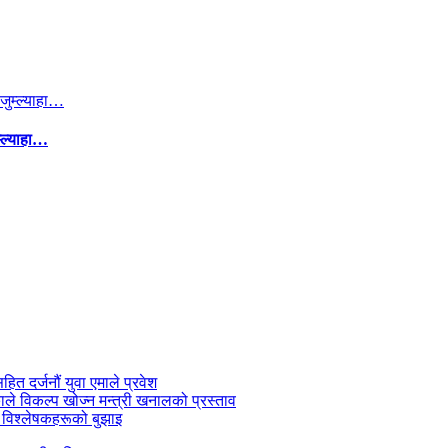
म्ल्याहा…
सहित दर्जनौं युवा एमाले प्रवेश
काले विकल्प खोज्न मन्त्री खनालको प्रस्ताव
 विश्लेषकहरूको बुझाइ