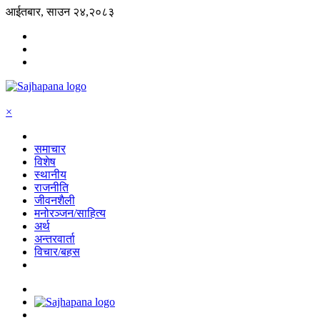
आईतबार, साउन २४,२०८३
×
समाचार
विशेष
स्थानीय
राजनीति
जीवनशैली
मनोरञ्जन/साहित्य
अर्थ
अन्तरवार्ता
विचार/बहस