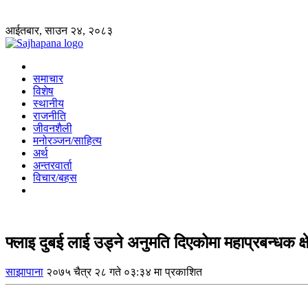
आईतबार, साउन २४, २०८३
समाचार
विशेष
स्थानीय
राजनीति
जीवनशैली
मनोरञ्जन/साहित्य
अर्थ
अन्तरवार्ता
विचार/बहस
फ्लाइ दुबई लाई उड्ने अनुमति दिएकोमा महाप्रबन्धक क्ष
साझापाना
२०७५ चैत्र २८ गते ०३:३४ मा प्रकाशित