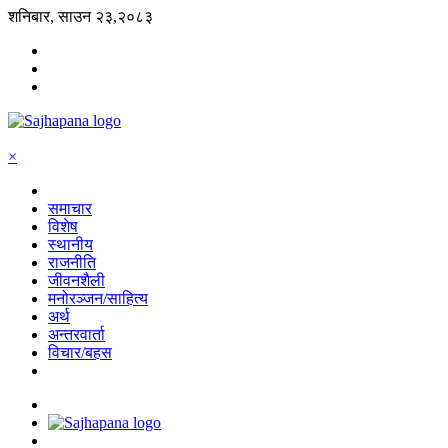
शनिबार, साउन २३,२०८३
×
समाचार
विशेष
स्थानीय
राजनीति
जीवनशैली
मनोरञ्जन/साहित्य
अर्थ
अन्तरवार्ता
विचार/बहस