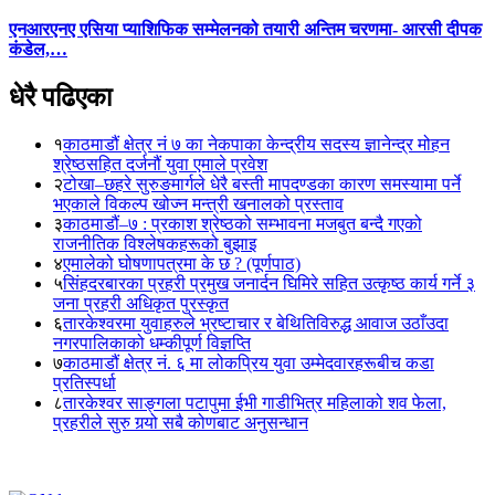
एनआरएनए एसिया प्याशिफिक सम्मेलनको तयारी अन्तिम चरणमा- आरसी दीपक
कंडेल,…
धेरै पढिएका
१
काठमाडौं क्षेत्र नं ७ का नेकपाका केन्द्रीय सदस्य ज्ञानेन्द्र मोहन
श्रेष्ठसहित दर्जनौं युवा एमाले प्रवेश
२
टोखा–छहरे सुरुङमार्गले धेरै बस्ती मापदण्डका कारण समस्यामा पर्ने
भएकाले विकल्प खोज्न मन्त्री खनालको प्रस्ताव
३
काठमाडौं–७ : प्रकाश श्रेष्ठको सम्भावना मजबुत बन्दै गएको
राजनीतिक विश्लेषकहरूको बुझाइ
४
एमालेको घोषणापत्रमा के छ ? (पूर्णपाठ)
५
सिंहदरबारका प्रहरी प्रमुख जनार्दन घिमिरे सहित उत्कृष्ठ कार्य गर्ने ३
जना प्रहरी अधिकृत पुरस्कृत
६
तारकेश्वरमा युवाहरुले भ्रष्टाचार र बेथितिविरुद्ध आवाज उठाँउदा
नगरपालिकाको धम्कीपूर्ण विज्ञप्ति
७
काठमाडौं क्षेत्र नं. ६ मा लोकप्रिय युवा उम्मेदवारहरूबीच कडा
प्रतिस्पर्धा
८
तारकेश्वर साङ्गला पटापुमा ईभी गाडीभित्र महिलाको शव फेला,
प्रहरीले सुरु गर्‍यो सबै कोणबाट अनुसन्धान