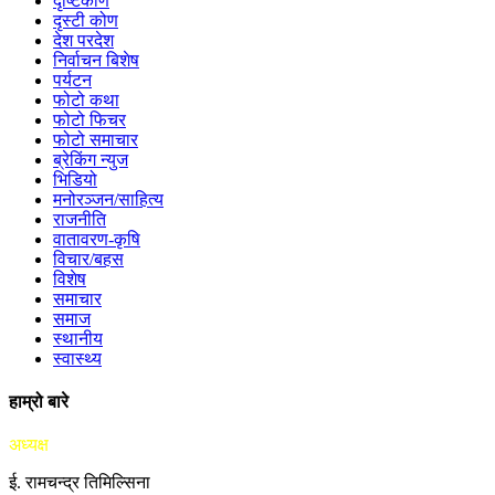
दृष्टिकोण
दृस्टी कोण
देश परदेश
निर्वाचन बिशेष
पर्यटन
फोटो कथा
फोटो फिचर
फोटो समाचार
ब्रेकिंग न्युज
भिडियो
मनोरञ्जन/साहित्य
राजनीति
वातावरण-कृषि
विचार/बहस
विशेष
समाचार
समाज
स्थानीय
स्वास्थ्य
हाम्रो बारे
अध्यक्ष
ई. रामचन्द्र तिमिल्सिना