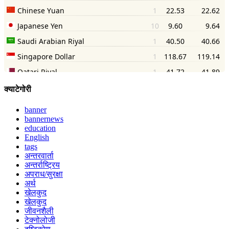
क्याटेगोरी
banner
bannernews
education
English
tags
अन्तरवार्ता
अन्तर्राष्ट्रिय
अपराध/सुरक्षा
अर्थ
खेलकुद
खेलकुद
जीवनशैली
टेक्नोलोजी