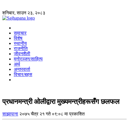
शनिबार, साउन २३, २०८३
समाचार
विशेष
स्थानीय
राजनीति
जीवनशैली
मनोरञ्जन/साहित्य
अर्थ
अन्तरवार्ता
विचार/बहस
प्रधानमन्त्री ओलीद्वारा मुख्यमन्त्रीहरूसँग छलफल
साझापाना
२०७५ चैत्र २१ गते ०९:०८ मा प्रकाशित