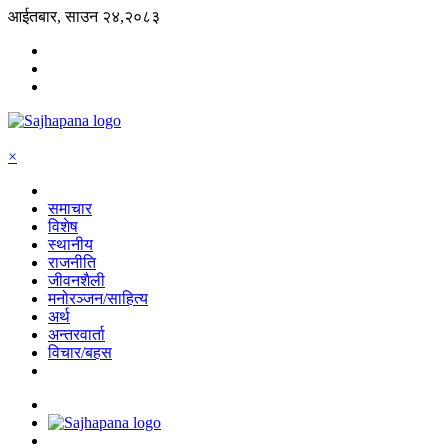
आईतबार, साउन २४,२०८३
×
समाचार
विशेष
स्थानीय
राजनीति
जीवनशैली
मनोरञ्जन/साहित्य
अर्थ
अन्तरवार्ता
विचार/बहस