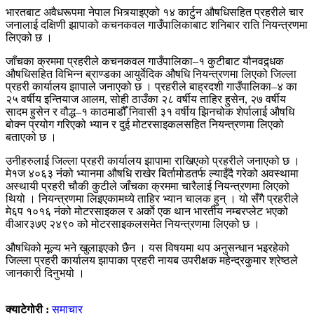
भारतबाट अवैधरूपमा नेपाल भित्र्याइएको १४ कार्टुन औषधिसहित प्रहरीले चार
जनालाई दक्षिणी झापाको कचनकवल गाउँपालिकाबाट शनिबार राति नियन्त्रणमा
लिएको छ ।
जाँचका क्रममा प्रहरीले कचनकवल गाउँपालिका–१ कुटीबाट यौनवद्र्धक
औषधिसहित विभिन्न ब्राण्डका आयुर्वेदिक औषधि नियन्त्रणमा लिएको जिल्ला
प्रहरी कार्यालय झापाले जनाएको छ । प्रहरीले बाह्रदशी गाउँपालिका–४ का
२५ वर्षीय इन्तियाज आलम, सोही ठाउँका २८ वर्षीय ताहिर हुसेन, २७ वर्षीय
सादम हुसेन र वौद्ध–१ काठमाडौँ निवासी ३१ वर्षीय झिनचोक शेर्पालाई औषधि
बोक्न प्रयोग गरिएको भ्यान र दुई मोटरसाइकलसहित नियन्त्रणमा लिएको
बताएको छ ।
उनीहरुलाई जिल्ला प्रहरी कार्यालय झापामा राखिएको प्रहरीले जनाएको छ ।
मे१ज ४०६३ नंको भ्यानमा औषधि राखेर बिर्तामोडतर्फ ल्याइँदै गरेको अवस्थामा
अस्थायी प्रहरी चौकी कुटीले जाँचका क्रममा चारैलाई नियन्त्रणमा लिएको
थियो । नियन्त्रणमा लिइएकामध्ये ताहिर भ्यान चालक हुन् । यो सँगै प्रहरीले
मे६प १०१६ नंको मोटरसाइकल र अर्काे एक थान भारतीय नम्बरप्लेट भएको
वीआर३७ए २४९० को मोटरसाइकलसमेत नियन्त्रणमा लिएको छ ।
औषधिको मूल्य भने खुलाइएको छैन । यस विषयमा थप अनुसन्धान भइरहेको
जिल्ला प्रहरी कार्यालय झापाका प्रहरी नायब उपरीक्षक महेन्द्रकुमार श्रेष्ठले
जानकारी दिनुभयो ।
क्याटेगोरी :
समाचार