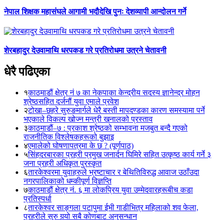
नेपाल शिक्षक महासंघले आगामी भदौदेखि पुनः देशव्यापी आन्दोलन गर्ने
शेरबहादुर देउवामाथि धरपकड गरे प्रतिरोधमा उत्रने चेतावनी
धेरै पढिएका
१
काठमाडौं क्षेत्र नं ७ का नेकपाका केन्द्रीय सदस्य ज्ञानेन्द्र मोहन
श्रेष्ठसहित दर्जनौं युवा एमाले प्रवेश
२
टोखा–छहरे सुरुङमार्गले धेरै बस्ती मापदण्डका कारण समस्यामा पर्ने
भएकाले विकल्प खोज्न मन्त्री खनालको प्रस्ताव
३
काठमाडौं–७ : प्रकाश श्रेष्ठको सम्भावना मजबुत बन्दै गएको
राजनीतिक विश्लेषकहरूको बुझाइ
४
एमालेको घोषणापत्रमा के छ ? (पूर्णपाठ)
५
सिंहदरबारका प्रहरी प्रमुख जनार्दन घिमिरे सहित उत्कृष्ठ कार्य गर्ने ३
जना प्रहरी अधिकृत पुरस्कृत
६
तारकेश्वरमा युवाहरुले भ्रष्टाचार र बेथितिविरुद्ध आवाज उठाँउदा
नगरपालिकाको धम्कीपूर्ण विज्ञप्ति
७
काठमाडौं क्षेत्र नं. ६ मा लोकप्रिय युवा उम्मेदवारहरूबीच कडा
प्रतिस्पर्धा
८
तारकेश्वर साङ्गला पटापुमा ईभी गाडीभित्र महिलाको शव फेला,
प्रहरीले सुरु गर्‍यो सबै कोणबाट अनुसन्धान