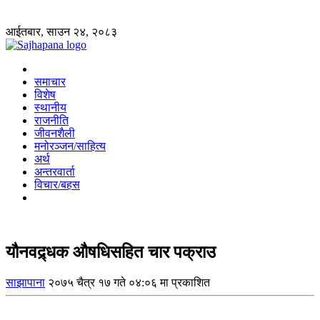
आईतबार, साउन २४, २०८३
समाचार
विशेष
स्थानीय
राजनीति
जीवनशैली
मनोरञ्जन/साहित्य
अर्थ
अन्तरवार्ता
विचार/बहस
यौनवद्र्धक औषधिसहित चार पक्राउ
साझापाना
२०७५ चैत्र १७ गते ०४:०६ मा प्रकाशित