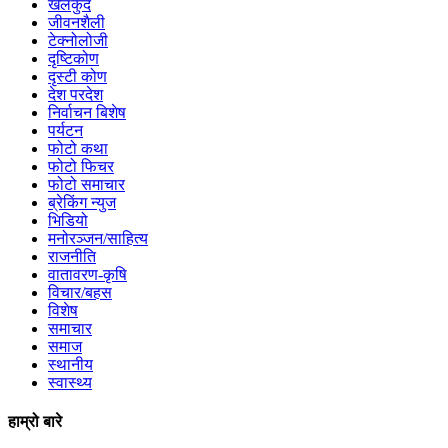
खेलकुद
जीवनशैली
टेक्नोलोजी
दृष्टिकोण
दृस्टी कोण
देश परदेश
निर्वाचन बिशेष
पर्यटन
फोटो कथा
फोटो फिचर
फोटो समाचार
ब्रेकिंग न्युज
भिडियो
मनोरञ्जन/साहित्य
राजनीति
वातावरण-कृषि
विचार/बहस
विशेष
समाचार
समाज
स्थानीय
स्वास्थ्य
हाम्रो बारे