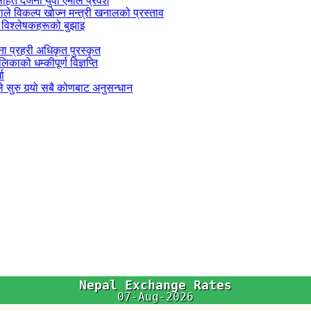
सहित दर्जनौं युवा एमाले प्रवेश
काले विकल्प खोज्न मन्त्री खनालको प्रस्ताव
 विश्लेषकहरूको बुझाइ
जना प्रहरी अधिकृत पुरस्कृत
काको धम्कीपूर्ण विज्ञप्ति
धा
 सुरु गर्‍यो सबै कोणबाट अनुसन्धान