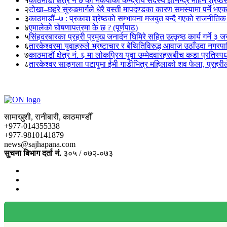
१
काठमाडौं क्षेत्र नं ७ का नेकपाका केन्द्रीय सदस्य ज्ञानेन्द्र मोहन श्रेष्ठ
२
टोखा–छहरे सुरुङमार्गले धेरै बस्ती मापदण्डका कारण समस्यामा पर्ने भए
३
काठमाडौं–७ : प्रकाश श्रेष्ठको सम्भावना मजबुत बन्दै गएको राजनीतिक
४
एमालेको घोषणापत्रमा के छ ? (पूर्णपाठ)
५
सिंहदरबारका प्रहरी प्रमुख जनार्दन घिमिरे सहित उत्कृष्ठ कार्य गर्ने ३ 
६
तारकेश्वरमा युवाहरुले भ्रष्टाचार र बेथितिविरुद्ध आवाज उठाँउदा नगरपालि
७
काठमाडौं क्षेत्र नं. ६ मा लोकप्रिय युवा उम्मेदवारहरूबीच कडा प्रतिस्पर्
८
तारकेश्वर साङ्गला पटापुमा ईभी गाडीभित्र महिलाको शव फेला, प्रहरीले
सामाखुशी, रानीबारी, काठमाण्डौँ
+977-014355338
+977-9810141879
news@sajhapana.com
सुचना बिभाग दर्ता नं.
३०५ / ०७२-०७३