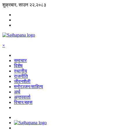
शुक्रबार, साउन २२,२०८३
×
समाचार
विशेष
स्थानीय
राजनीति
जीवनशैली
मनोरञ्जन/साहित्य
अर्थ
अन्तरवार्ता
विचार/बहस