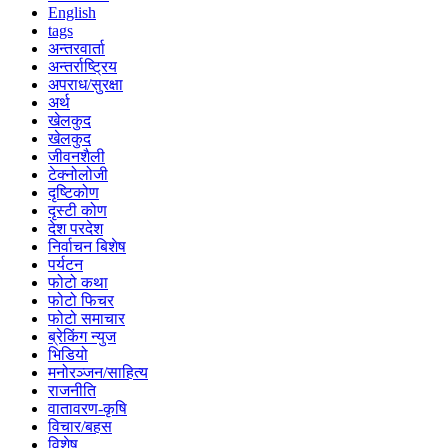
English
tags
अन्तरवार्ता
अन्तर्राष्ट्रिय
अपराध/सुरक्षा
अर्थ
खेलकुद
खेलकुद
जीवनशैली
टेक्नोलोजी
दृष्टिकोण
दृस्टी कोण
देश परदेश
निर्वाचन बिशेष
पर्यटन
फोटो कथा
फोटो फिचर
फोटो समाचार
ब्रेकिंग न्युज
भिडियो
मनोरञ्जन/साहित्य
राजनीति
वातावरण-कृषि
विचार/बहस
विशेष