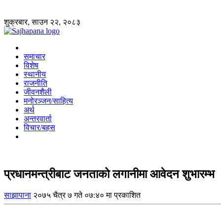
शुक्रबार, साउन २२, २०८३
समाचार
विशेष
स्थानीय
राजनीति
जीवनशैली
मनोरञ्जन/साहित्य
अर्थ
अन्तरवार्ता
विचार/बहस
प्रधानमन्त्रीबाट जनताको लगानीमा आवेदन शुभारम्भ
साझापाना
२०७५ चैत्र ७ गते ०७:४० मा प्रकाशित