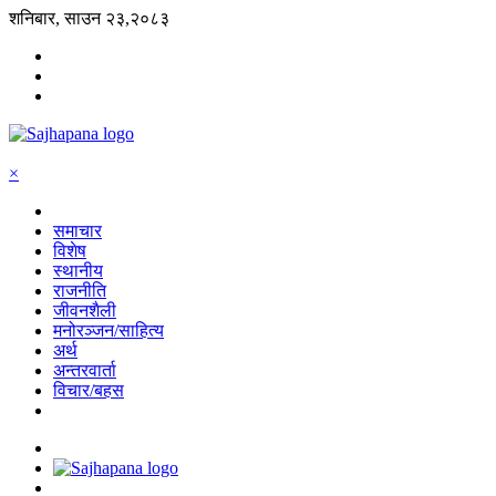
शनिबार, साउन २३,२०८३
×
समाचार
विशेष
स्थानीय
राजनीति
जीवनशैली
मनोरञ्जन/साहित्य
अर्थ
अन्तरवार्ता
विचार/बहस