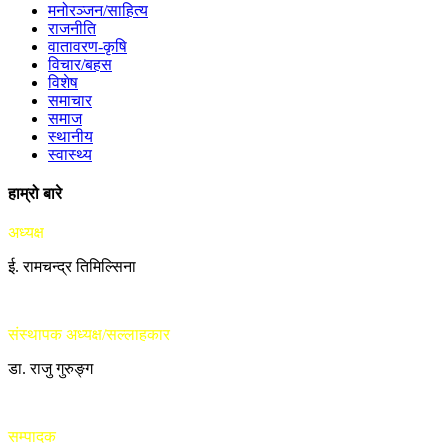
मनोरञ्जन/साहित्य
राजनीति
वातावरण-कृषि
विचार/बहस
विशेष
समाचार
समाज
स्थानीय
स्वास्थ्य
हाम्रो बारे
अध्यक्ष
ई. रामचन्द्र तिमिल्सिना
संस्थापक अध्यक्ष/सल्लाहकार
डा. राजु गुरुङ्ग
सम्पादक