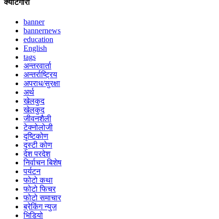
क्याटेगोरी
banner
bannernews
education
English
tags
अन्तरवार्ता
अन्तर्राष्ट्रिय
अपराध/सुरक्षा
अर्थ
खेलकुद
खेलकुद
जीवनशैली
टेक्नोलोजी
दृष्टिकोण
दृस्टी कोण
देश परदेश
निर्वाचन बिशेष
पर्यटन
फोटो कथा
फोटो फिचर
फोटो समाचार
ब्रेकिंग न्युज
भिडियो