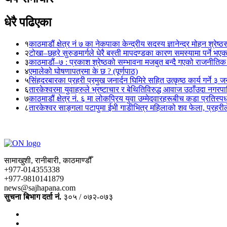
धेरै पढिएका
१
काठमाडौं क्षेत्र नं ७ का नेकपाका केन्द्रीय सदस्य ज्ञानेन्द्र मोहन श्रेष्ठ
२
टोखा–छहरे सुरुङमार्गले धेरै बस्ती मापदण्डका कारण समस्यामा पर्ने भए
३
काठमाडौं–७ : प्रकाश श्रेष्ठको सम्भावना मजबुत बन्दै गएको राजनीतिक
४
एमालेको घोषणापत्रमा के छ ? (पूर्णपाठ)
५
सिंहदरबारका प्रहरी प्रमुख जनार्दन घिमिरे सहित उत्कृष्ठ कार्य गर्ने ३ 
६
तारकेश्वरमा युवाहरुले भ्रष्टाचार र बेथितिविरुद्ध आवाज उठाँउदा नगरपालि
७
काठमाडौं क्षेत्र नं. ६ मा लोकप्रिय युवा उम्मेदवारहरूबीच कडा प्रतिस्पर्
८
तारकेश्वर साङ्गला पटापुमा ईभी गाडीभित्र महिलाको शव फेला, प्रहरीले
सामाखुशी, रानीबारी, काठमाण्डौँ
+977-014355338
+977-9810141879
news@sajhapana.com
सुचना बिभाग दर्ता नं.
३०५ / ०७२-०७३