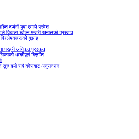
सहित दर्जनौं युवा एमाले प्रवेश
काले विकल्प खोज्न मन्त्री खनालको प्रस्ताव
 विश्लेषकहरूको बुझाइ
जना प्रहरी अधिकृत पुरस्कृत
काको धम्कीपूर्ण विज्ञप्ति
धा
 सुरु गर्‍यो सबै कोणबाट अनुसन्धान