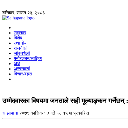
शनिबार, साउन २३, २०८३
समाचार
विशेष
स्थानीय
राजनीति
जीवनशैली
मनोरञ्जन/साहित्य
अर्थ
अन्तरवार्ता
विचार/बहस
उम्मेदवारका विषयमा जनताले सही मूल्याङ्कन गर्नेछन् 
साझापाना
२०७९ कात्तिक १३ गते १८:१५ मा प्रकाशित