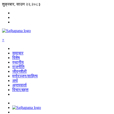
शुक्रबार, साउन २२,२०८३
×
समाचार
विशेष
स्थानीय
राजनीति
जीवनशैली
मनोरञ्जन/साहित्य
अर्थ
अन्तरवार्ता
विचार/बहस