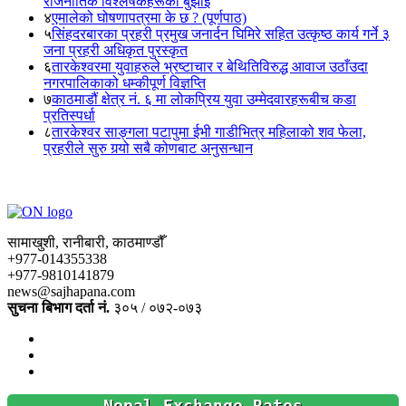
राजनीतिक विश्लेषकहरूको बुझाइ
४
एमालेको घोषणापत्रमा के छ ? (पूर्णपाठ)
५
सिंहदरबारका प्रहरी प्रमुख जनार्दन घिमिरे सहित उत्कृष्ठ कार्य गर्ने ३
जना प्रहरी अधिकृत पुरस्कृत
६
तारकेश्वरमा युवाहरुले भ्रष्टाचार र बेथितिविरुद्ध आवाज उठाँउदा
नगरपालिकाको धम्कीपूर्ण विज्ञप्ति
७
काठमाडौं क्षेत्र नं. ६ मा लोकप्रिय युवा उम्मेदवारहरूबीच कडा
प्रतिस्पर्धा
८
तारकेश्वर साङ्गला पटापुमा ईभी गाडीभित्र महिलाको शव फेला,
प्रहरीले सुरु गर्‍यो सबै कोणबाट अनुसन्धान
सामाखुशी, रानीबारी, काठमाण्डौँ
+977-014355338
+977-9810141879
news@sajhapana.com
सुचना बिभाग दर्ता नं.
३०५ / ०७२-०७३