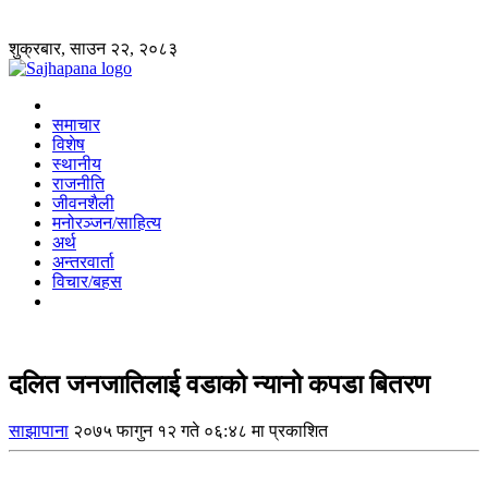
शुक्रबार, साउन २२, २०८३
समाचार
विशेष
स्थानीय
राजनीति
जीवनशैली
मनोरञ्जन/साहित्य
अर्थ
अन्तरवार्ता
विचार/बहस
दलित जनजातिलाई वडाको न्यानो कपडा बितरण
साझापाना
२०७५ फागुन १२ गते ०६:४८ मा प्रकाशित