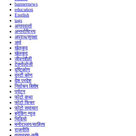
bannernews
education
English
tags
अन्तरवार्ता
अन्तर्राष्ट्रिय
अपराध/सुरक्षा
अर्थ
खेलकुद
खेलकुद
जीवनशैली
टेक्नोलोजी
दृष्टिकोण
दृस्टी कोण
देश परदेश
निर्वाचन बिशेष
पर्यटन
फोटो कथा
फोटो फिचर
फोटो समाचार
ब्रेकिंग न्युज
भिडियो
मनोरञ्जन/साहित्य
राजनीति
वातावरण-कृषि