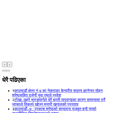
‹
›
धेरै पढिएका
१
काठमाडौं क्षेत्र नं ७ का नेकपाका केन्द्रीय सदस्य ज्ञानेन्द्र मोहन
श्रेष्ठसहित दर्जनौं युवा एमाले प्रवेश
२
टोखा–छहरे सुरुङमार्गले धेरै बस्ती मापदण्डका कारण समस्यामा पर्ने
भएकाले विकल्प खोज्न मन्त्री खनालको प्रस्ताव
३
काठमाडौं–७ : प्रकाश श्रेष्ठको सम्भावना मजबुत बन्दै गएको