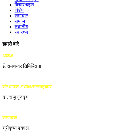
विचार/बहस
विशेष
समाचार
समाज
स्थानीय
स्वास्थ्य
हाम्रो बारे
अध्यक्ष
ई. रामचन्द्र तिमिल्सिना
संस्थापक अध्यक्ष/सल्लाहकार
डा. राजु गुरुङ्ग
सम्पादक
श्रीकृष्ण ढकाल