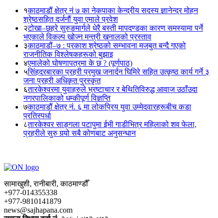
१
काठमाडौं क्षेत्र नं ७ का नेकपाका केन्द्रीय सदस्य ज्ञानेन्द्र मोहन
श्रेष्ठसहित दर्जनौं युवा एमाले प्रवेश
२
टोखा–छहरे सुरुङमार्गले धेरै बस्ती मापदण्डका कारण समस्यामा पर्ने
भएकाले विकल्प खोज्न मन्त्री खनालको प्रस्ताव
३
काठमाडौं–७ : प्रकाश श्रेष्ठको सम्भावना मजबुत बन्दै गएको
राजनीतिक विश्लेषकहरूको बुझाइ
४
एमालेको घोषणापत्रमा के छ ? (पूर्णपाठ)
५
सिंहदरबारका प्रहरी प्रमुख जनार्दन घिमिरे सहित उत्कृष्ठ कार्य गर्ने ३
जना प्रहरी अधिकृत पुरस्कृत
६
तारकेश्वरमा युवाहरुले भ्रष्टाचार र बेथितिविरुद्ध आवाज उठाँउदा
नगरपालिकाको धम्कीपूर्ण विज्ञप्ति
७
काठमाडौं क्षेत्र नं. ६ मा लोकप्रिय युवा उम्मेदवारहरूबीच कडा
प्रतिस्पर्धा
८
तारकेश्वर साङ्गला पटापुमा ईभी गाडीभित्र महिलाको शव फेला,
प्रहरीले सुरु गर्‍यो सबै कोणबाट अनुसन्धान
सामाखुशी, रानीबारी, काठमाण्डौँ
+977-014355338
+977-9810141879
news@sajhapana.com