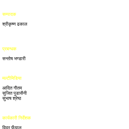
सम्पादक
श्रीकृष्ण ढकाल
प्रबन्धक
सन्तोष भण्डारी
मल्टीमिडिया
आदित गौतम
सुजित पुडासैनी
सुभाष श्रेष्ठ
कार्यकारी निर्देशक
विदुर फुँयाल