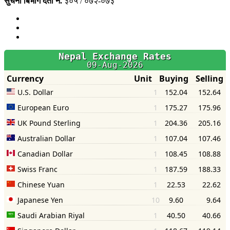
सुचना बिभाग दर्ता नं.
३०५ / ०७२-०७३