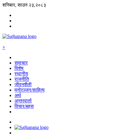
शनिबार, साउन २३,२०८३
×
समाचार
विशेष
स्थानीय
राजनीति
जीवनशैली
मनोरञ्जन/साहित्य
अर्थ
अन्तरवार्ता
विचार/बहस