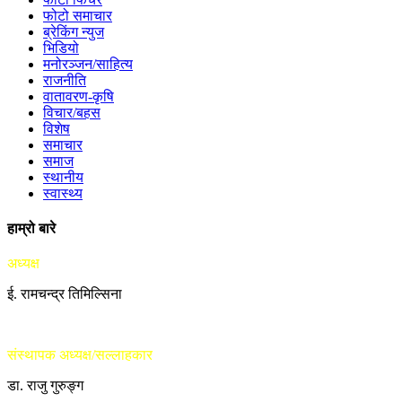
फोटो समाचार
ब्रेकिंग न्युज
भिडियो
मनोरञ्जन/साहित्य
राजनीति
वातावरण-कृषि
विचार/बहस
विशेष
समाचार
समाज
स्थानीय
स्वास्थ्य
हाम्रो बारे
अध्यक्ष
ई. रामचन्द्र तिमिल्सिना
संस्थापक अध्यक्ष/सल्लाहकार
डा. राजु गुरुङ्ग