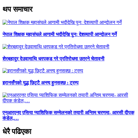
थप समाचार
नेपाल शिक्षक महासंघले आगामी भदौदेखि पुनः देशव्यापी आन्दोलन गर्ने
शेरबहादुर देउवामाथि धरपकड गरे प्रतिरोधमा उत्रने चेतावनी
इरानसँगको युद्ध छिट्टै अन्त्य हुनसक्छ : ट्रम्प
एनआरएनए एसिया प्याशिफिक सम्मेलनको तयारी अन्तिम चरणमा- आरसी दीपक
कंडेल,…
धेरै पढिएका