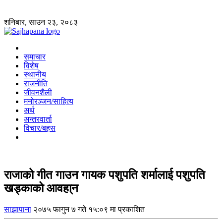
शनिबार, साउन २३, २०८३
समाचार
विशेष
स्थानीय
राजनीति
जीवनशैली
मनोरञ्जन/साहित्य
अर्थ
अन्तरवार्ता
विचार/बहस
राजाको गीत गाउन गायक पशुपति शर्मालाई पशुपति
खड्काको आवहा्न
साझापाना
२०७५ फागुन ७ गते १५:०९ मा प्रकाशित