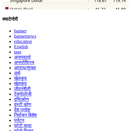
क्याटेगोरी
banner
bannernews
education
English
tags
अन्तरवार्ता
अन्तर्राष्ट्रिय
अपराध/सुरक्षा
अर्थ
खेलकुद
खेलकुद
जीवनशैली
टेक्नोलोजी
दृष्टिकोण
दृस्टी कोण
देश परदेश
निर्वाचन बिशेष
पर्यटन
फोटो कथा
फोटो फिचर