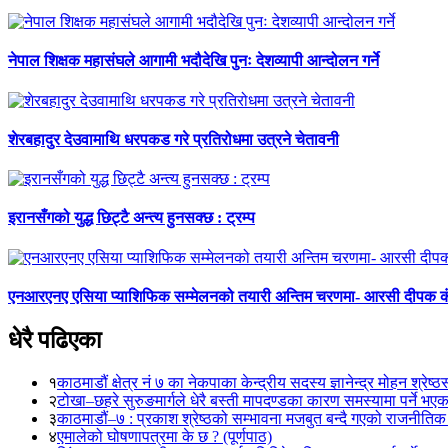
नेपाल शिक्षक महासंघले आगामी भदौदेखि पुनः देशव्यापी आन्दोलन गर्ने
शेरबहादुर देउवामाथि धरपकड गरे प्रतिरोधमा उत्रने चेतावनी
इरानसँगको युद्ध छिट्टै अन्त्य हुनसक्छ : ट्रम्प
एनआरएनए एसिया प्याशिफिक सम्मेलनको तयारी अन्तिम चरणमा- आरसी दीपक 
धेरै पढिएका
१
काठमाडौं क्षेत्र नं ७ का नेकपाका केन्द्रीय सदस्य ज्ञानेन्द्र मोहन श्रेष्ठ
२
टोखा–छहरे सुरुङमार्गले धेरै बस्ती मापदण्डका कारण समस्यामा पर्ने भए
३
काठमाडौं–७ : प्रकाश श्रेष्ठको सम्भावना मजबुत बन्दै गएको राजनीतिक
४
एमालेको घोषणापत्रमा के छ ? (पूर्णपाठ)