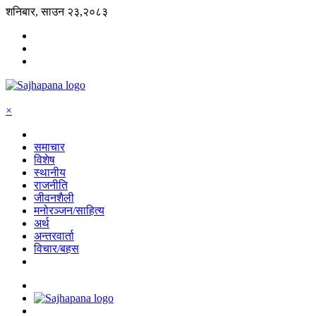
शनिबार, साउन २३,२०८३
×
समाचार
विशेष
स्थानीय
राजनीति
जीवनशैली
मनोरञ्जन/साहित्य
अर्थ
अन्तरवार्ता
विचार/बहस