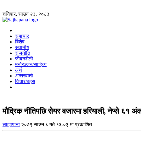
शनिबार, साउन २३, २०८३
समाचार
विशेष
स्थानीय
राजनीति
जीवनशैली
मनोरञ्जन/साहित्य
अर्थ
अन्तरवार्ता
विचार/बहस
मौद्रिक नीतिपछि सेयर बजारमा हरियाली, नेप्से ६१ अंकले
साझापाना
२०७९ साउन ८ गते १६:०३ मा प्रकाशित