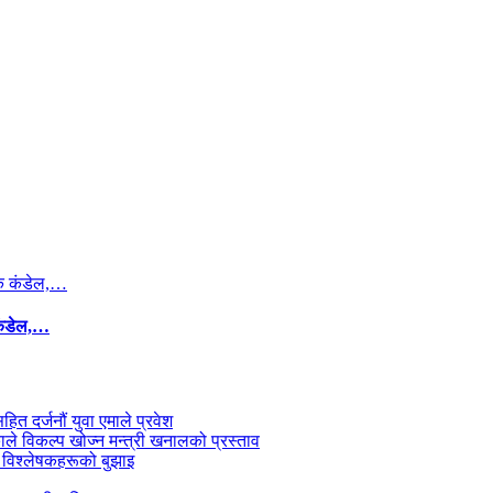
कंडेल,…
सहित दर्जनौं युवा एमाले प्रवेश
काले विकल्प खोज्न मन्त्री खनालको प्रस्ताव
 विश्लेषकहरूको बुझाइ