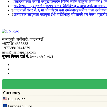
५
सिंहदरबारका प्रहरी प्रमुख जनार्दन घिमिरे सहित उत्कृष्ठ कार्य गर्ने ३ 
६
तारकेश्वरमा युवाहरुले भ्रष्टाचार र बेथितिविरुद्ध आवाज उठाँउदा नगरपालि
७
काठमाडौं क्षेत्र नं. ६ मा लोकप्रिय युवा उम्मेदवारहरूबीच कडा प्रतिस्पर्
८
तारकेश्वर साङ्गला पटापुमा ईभी गाडीभित्र महिलाको शव फेला, प्रहरीले
सामाखुशी, रानीबारी, काठमाण्डौँ
+977-014355338
+977-9810141879
news@sajhapana.com
सुचना बिभाग दर्ता नं.
३०५ / ०७२-०७३