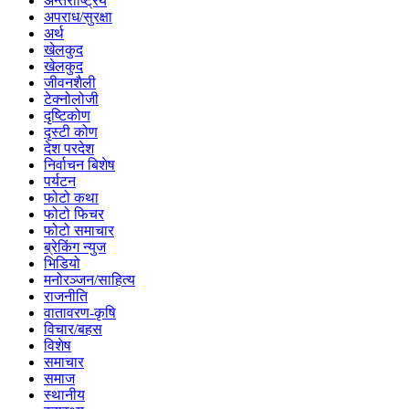
अन्तर्राष्ट्रिय
अपराध/सुरक्षा
अर्थ
खेलकुद
खेलकुद
जीवनशैली
टेक्नोलोजी
दृष्टिकोण
दृस्टी कोण
देश परदेश
निर्वाचन बिशेष
पर्यटन
फोटो कथा
फोटो फिचर
फोटो समाचार
ब्रेकिंग न्युज
भिडियो
मनोरञ्जन/साहित्य
राजनीति
वातावरण-कृषि
विचार/बहस
विशेष
समाचार
समाज
स्थानीय