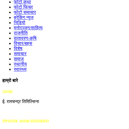
फोटो कथा
फोटो फिचर
फोटो समाचार
ब्रेकिंग न्युज
भिडियो
मनोरञ्जन/साहित्य
राजनीति
वातावरण-कृषि
विचार/बहस
विशेष
समाचार
समाज
स्थानीय
स्वास्थ्य
हाम्रो बारे
अध्यक्ष
ई. रामचन्द्र तिमिल्सिना
संस्थापक अध्यक्ष/सल्लाहकार