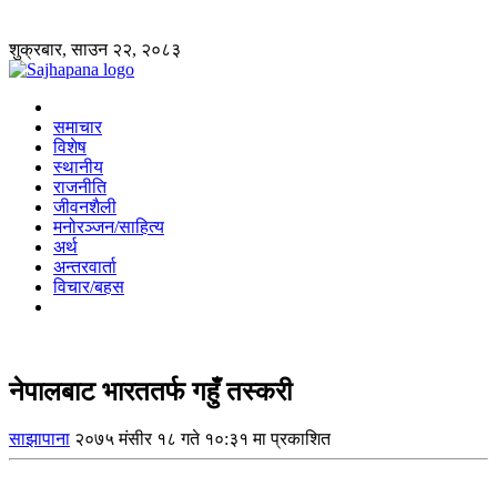
शुक्रबार, साउन २२, २०८३
समाचार
विशेष
स्थानीय
राजनीति
जीवनशैली
मनोरञ्जन/साहित्य
अर्थ
अन्तरवार्ता
विचार/बहस
नेपालबाट भारततर्फ गहुँ तस्करी
साझापाना
२०७५ मंसीर १८ गते १०:३१ मा प्रकाशित