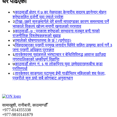
धेरै पढिएका
१
काठमाडौं क्षेत्र नं ७ का नेकपाका केन्द्रीय सदस्य ज्ञानेन्द्र मोहन
श्रेष्ठसहित दर्जनौं युवा एमाले प्रवेश
२
टोखा–छहरे सुरुङमार्गले धेरै बस्ती मापदण्डका कारण समस्यामा पर्ने
भएकाले विकल्प खोज्न मन्त्री खनालको प्रस्ताव
३
काठमाडौं–७ : प्रकाश श्रेष्ठको सम्भावना मजबुत बन्दै गएको
राजनीतिक विश्लेषकहरूको बुझाइ
४
एमालेको घोषणापत्रमा के छ ? (पूर्णपाठ)
५
सिंहदरबारका प्रहरी प्रमुख जनार्दन घिमिरे सहित उत्कृष्ठ कार्य गर्ने ३
जना प्रहरी अधिकृत पुरस्कृत
६
तारकेश्वरमा युवाहरुले भ्रष्टाचार र बेथितिविरुद्ध आवाज उठाँउदा
नगरपालिकाको धम्कीपूर्ण विज्ञप्ति
७
काठमाडौं क्षेत्र नं. ६ मा लोकप्रिय युवा उम्मेदवारहरूबीच कडा
प्रतिस्पर्धा
८
तारकेश्वर साङ्गला पटापुमा ईभी गाडीभित्र महिलाको शव फेला,
प्रहरीले सुरु गर्‍यो सबै कोणबाट अनुसन्धान
सामाखुशी, रानीबारी, काठमाण्डौँ
+977-014355338
+977-9810141879