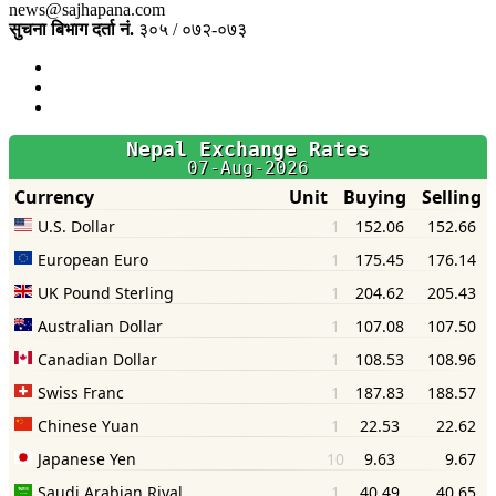
news@sajhapana.com
सुचना बिभाग दर्ता नं.
३०५ / ०७२-०७३