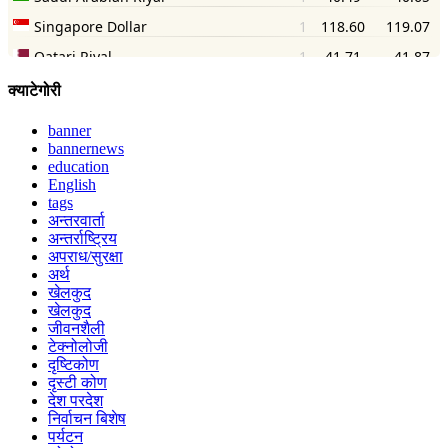
क्याटेगोरी
banner
bannernews
education
English
tags
अन्तरवार्ता
अन्तर्राष्ट्रिय
अपराध/सुरक्षा
अर्थ
खेलकुद
खेलकुद
जीवनशैली
टेक्नोलोजी
दृष्टिकोण
दृस्टी कोण
देश परदेश
निर्वाचन बिशेष
पर्यटन