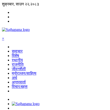
शुक्रबार, साउन २२,२०८३
×
समाचार
विशेष
स्थानीय
राजनीति
जीवनशैली
मनोरञ्जन/साहित्य
अर्थ
अन्तरवार्ता
विचार/बहस