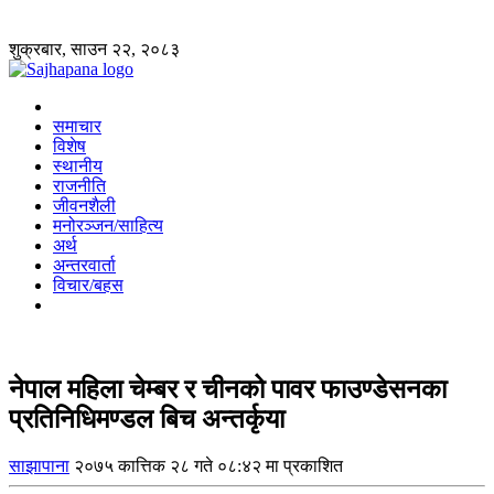
शुक्रबार, साउन २२, २०८३
समाचार
विशेष
स्थानीय
राजनीति
जीवनशैली
मनोरञ्जन/साहित्य
अर्थ
अन्तरवार्ता
विचार/बहस
नेपाल महिला चेम्बर र चीनको पावर फाउण्डेसनका
प्रतिनिधिमण्डल बिच अन्तर्कृया
साझापाना
२०७५ कात्तिक २८ गते ०८:४२ मा प्रकाशित