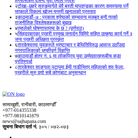
श्रेष्ठसहित दर्जनौं युवा एमाले प्रवेश
२
टोखा–छहरे सुरुङमार्गले धेरै बस्ती मापदण्डका कारण समस्यामा पर्ने
भएकाले विकल्प खोज्न मन्त्री खनालको प्रस्ताव
३
काठमाडौं–७ : प्रकाश श्रेष्ठको सम्भावना मजबुत बन्दै गएको
राजनीतिक विश्लेषकहरूको बुझाइ
४
एमालेको घोषणापत्रमा के छ ? (पूर्णपाठ)
५
सिंहदरबारका प्रहरी प्रमुख जनार्दन घिमिरे सहित उत्कृष्ठ कार्य गर्ने ३
जना प्रहरी अधिकृत पुरस्कृत
६
तारकेश्वरमा युवाहरुले भ्रष्टाचार र बेथितिविरुद्ध आवाज उठाँउदा
नगरपालिकाको धम्कीपूर्ण विज्ञप्ति
७
काठमाडौं क्षेत्र नं. ६ मा लोकप्रिय युवा उम्मेदवारहरूबीच कडा
प्रतिस्पर्धा
८
तारकेश्वर साङ्गला पटापुमा ईभी गाडीभित्र महिलाको शव फेला,
प्रहरीले सुरु गर्‍यो सबै कोणबाट अनुसन्धान
सामाखुशी, रानीबारी, काठमाण्डौँ
+977-014355338
+977-9810141879
news@sajhapana.com
सुचना बिभाग दर्ता नं.
३०५ / ०७२-०७३