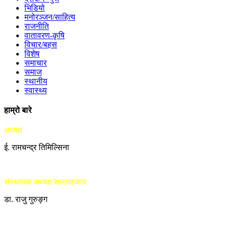
भिडियो
मनोरञ्जन/साहित्य
राजनीति
वातावरण-कृषि
विचार/बहस
विशेष
समाचार
समाज
स्थानीय
स्वास्थ्य
हाम्रो बारे
अध्यक्ष
ई. रामचन्द्र तिमिल्सिना
संस्थापक अध्यक्ष/सल्लाहकार
डा. राजु गुरुङ्ग