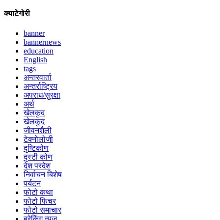
क्याटेगोरी
banner
bannernews
education
English
tags
अन्तरवार्ता
अन्तर्राष्ट्रिय
अपराध/सुरक्षा
अर्थ
खेलकुद
खेलकुद
जीवनशैली
टेक्नोलोजी
दृष्टिकोण
दृस्टी कोण
देश परदेश
निर्वाचन बिशेष
पर्यटन
फोटो कथा
फोटो फिचर
फोटो समाचार
ब्रेकिंग न्युज