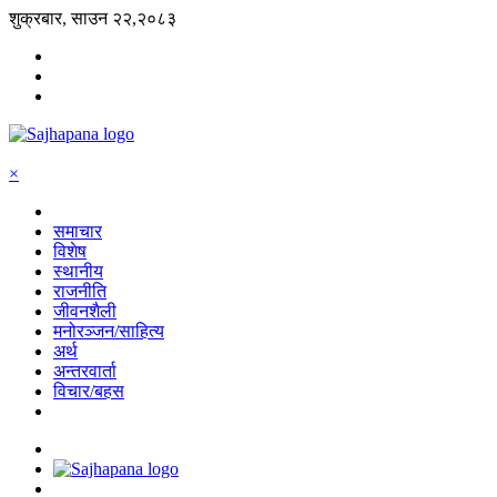
शुक्रबार, साउन २२,२०८३
×
समाचार
विशेष
स्थानीय
राजनीति
जीवनशैली
मनोरञ्जन/साहित्य
अर्थ
अन्तरवार्ता
विचार/बहस