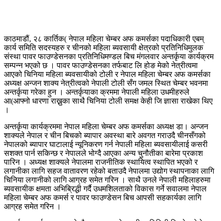
काठमाडौं, २८ कार्तिक( नेपाल महिला चेम्बर अफ कमर्सका पदाधिकारी एबम्
कार्य समिति सदस्यहरु र चीनको महिला ब्यवसायी क्षेत्रको प्रतिनिधिमुलक
संस्था पावर फाउण्डेसनका प्रतिनिधिमण्डल बिच मंगलवार अन्तर्कृया कार्यक्रम
सम्पन्न भएको छ । पावर फाउण्डेसनका तर्फबाट लि होङ मेको नेत्रीत्वमा
आएको चिनिया महिला ब्यवसायीको टोली र नेपाल महिला चेम्बर अफ कमर्सका
अध्यक्ष अन्जन शाक्य नेत्रीत्वको नेपाली टोली सँग जमल स्थित चेम्बर भवनमा
अन्तर्कृया गरेका हुन । अन्तर्कृयाका क्रममा नेपाली महिला उधमीहरुले
आ(आफ्नो धारणा राख्नुका साथै चिनिया टोली समक्ष केही जि ज्ञासा राखेका थिए
।
अन्तर्कृया कार्यक्रममा नेपाल महिला चेम्बर अफ कमर्सका अध्यक्ष डा। अन्जन
शाक्यले नेपाल र चीन बिचको ब्यापार अवस्था बारे अवगत गराउदै चीनसँगको
नेपालको ब्यापार घाटालाई न्यूनिकरण गर्न नेपाली महिला ब्यवसायीलाई कसरी
सशक्त पार्न सकिन्छ र नेपालले भोग्दै आएका अन्य चुनौतीका बारेमा प्रकाश
पारिन । अध्यक्ष शाक्यले नेपालमा राजनीतिक स्थायित्व स्थापित भएको र
लगानीका लागि सहज वातावरण रहेको बताउदै नेपालमा उद्योग स्थापनाका लागि
चिनिया लगानीको लागि आग्रह समेत गरिन । साथै उनले नेपाली महिलाहरुमा
ब्यवसायीक क्षमता अभिब्रिद्धी गर्दै उधमशिलताको विकास गर्ने सवालमा नेपाल
महिला चेम्बर अफ कमर्स र पावर फाउण्डेसन बिच आपसी सहकार्यका लागि
आग्रह समेत गरिन ।