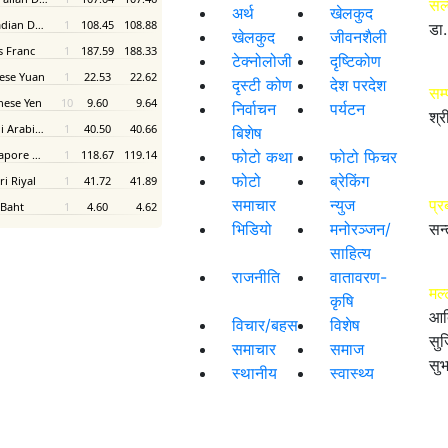
सल
अर्थ
खेलकुद
डा.
खेलकुद
जीवनशैली
टेक्नोलोजी
दृष्टिकोण
दृस्टी कोण
देश परदेश
सम
निर्वाचन
पर्यटन
श्र
बिशेष
फोटो कथा
फोटो फिचर
फोटो
ब्रेकिंग
समाचार
न्युज
प्र
भिडियो
मनोरञ्जन/
सन्
साहित्य
राजनीति
वातावरण-
मल्
कृषि
आद
विचार/बहस
विशेष
सुज
समाचार
समाज
सुभ
स्थानीय
स्वास्थ्य