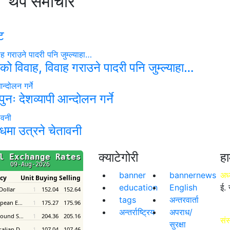
थप समाचार
ट
ाइको विवाह, विवाह गराउने पादरी पनि जुम्ल्याहा…
नः देशव्यापी आन्दोलन गर्ने
धमा उत्रने चेतावनी
क्याटेगोरी
हा
banner
bannernews
अध्
education
English
ई. 
tags
अन्तरवार्ता
अन्तर्राष्ट्रिय
अपराध/
संस
सुरक्षा