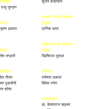
्लाहकार
सुजन बज्रचार्य
 राजु गुरुङ्ग
बागमती प्रदेश समाचार
्पादक
प्रमुख
ीकृष्ण ढकाल
प्रनिश थापा
लुम्बिनी प्रदेश समाचार
बन्धक
प्रमुख
तोष भण्डारी
ऋिषिराज भुसाल
टीमिडिया
रिपोर्टर
ित गौतम
रामेश्वर ढकाल
ित पुडासैनी
बिवेक पनेरु
ाष श्रेष्ठ
सल्लाहकार
डा. केशवराज खड्का