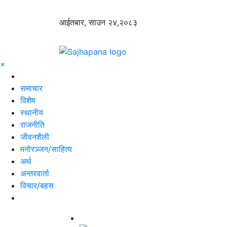
आईतबार, साउन २४,२०८३
×
समाचार
विशेष
स्थानीय
राजनीति
जीवनशैली
मनोरञ्जन/साहित्य
अर्थ
अन्तरवार्ता
विचार/बहस