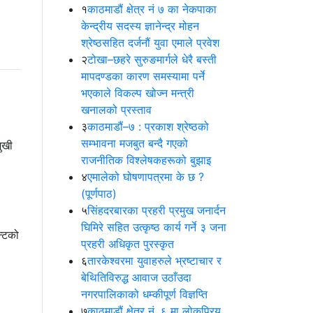
१
काठमाडौं क्षेत्र नं ७ का नेकपाका
केन्द्रीय सदस्य ज्ञानेन्द्र मोहन
श्रेष्ठसहित दर्जनौं युवा एमाले प्रवेश
२
टोखा–छहरे सुरुङमार्गले धेरै बस्ती
मापदण्डका कारण समस्यामा पर्ने
भएकाले विकल्प खोज्न मन्त्री
खनालको प्रस्ताव
३
काठमाडौं–७ : प्रकाश श्रेष्ठको
सम्भावना मजबुत बन्दै गएको
ुखी
राजनीतिक विश्लेषकहरूको बुझाइ
४
एमालेको घोषणापत्रमा के छ ?
(पूर्णपाठ)
५
सिंहदरबारका प्रहरी प्रमुख जनार्दन
घिमिरे सहित उत्कृष्ठ कार्य गर्ने ३ जना
न्टको
प्रहरी अधिकृत पुरस्कृत
६
तारकेश्वरमा युवाहरुले भ्रष्टाचार र
बेथितिविरुद्ध आवाज उठाँउदा
नगरपालिकाको धम्कीपूर्ण विज्ञप्ति
७
काठमाडौं क्षेत्र नं. ६ मा लोकप्रिय