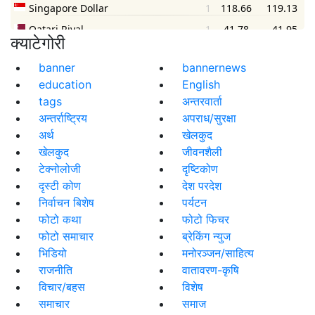
क्याटेगोरी
banner
bannernews
education
English
tags
अन्तरवार्ता
अन्तर्राष्ट्रिय
अपराध/सुरक्षा
अर्थ
खेलकुद
खेलकुद
जीवनशैली
टेक्नोलोजी
दृष्टिकोण
दृस्टी कोण
देश परदेश
निर्वाचन बिशेष
पर्यटन
फोटो कथा
फोटो फिचर
फोटो समाचार
ब्रेकिंग न्युज
भिडियो
मनोरञ्जन/साहित्य
राजनीति
वातावरण-कृषि
विचार/बहस
विशेष
समाचार
समाज