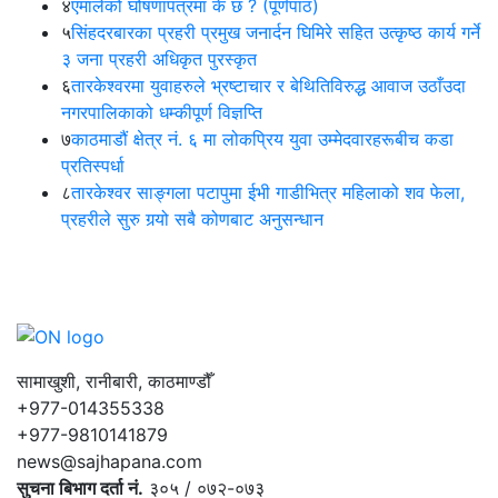
४
एमालेको घोषणापत्रमा के छ ? (पूर्णपाठ)
५
सिंहदरबारका प्रहरी प्रमुख जनार्दन घिमिरे सहित उत्कृष्ठ कार्य गर्ने
३ जना प्रहरी अधिकृत पुरस्कृत
६
तारकेश्वरमा युवाहरुले भ्रष्टाचार र बेथितिविरुद्ध आवाज उठाँउदा
नगरपालिकाको धम्कीपूर्ण विज्ञप्ति
७
काठमाडौं क्षेत्र नं. ६ मा लोकप्रिय युवा उम्मेदवारहरूबीच कडा
प्रतिस्पर्धा
८
तारकेश्वर साङ्गला पटापुमा ईभी गाडीभित्र महिलाको शव फेला,
प्रहरीले सुरु गर्‍यो सबै कोणबाट अनुसन्धान
सामाखुशी, रानीबारी, काठमाण्डौँ
+977-014355338
+977-9810141879
news@sajhapana.com
सुचना बिभाग दर्ता नं.
३०५ / ०७२-०७३