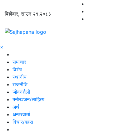
बिहीबार, साउन २१,२०८३
×
समाचार
विशेष
स्थानीय
राजनीति
जीवनशैली
मनोरञ्जन/साहित्य
अर्थ
अन्तरवार्ता
विचार/बहस