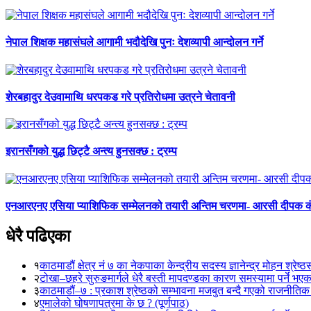
नेपाल शिक्षक महासंघले आगामी भदौदेखि पुनः देशव्यापी आन्दोलन गर्ने
शेरबहादुर देउवामाथि धरपकड गरे प्रतिरोधमा उत्रने चेतावनी
इरानसँगको युद्ध छिट्टै अन्त्य हुनसक्छ : ट्रम्प
एनआरएनए एसिया प्याशिफिक सम्मेलनको तयारी अन्तिम चरणमा- आरसी दीपक 
धेरै पढिएका
१
काठमाडौं क्षेत्र नं ७ का नेकपाका केन्द्रीय सदस्य ज्ञानेन्द्र मोहन श्रेष्ठ
२
टोखा–छहरे सुरुङमार्गले धेरै बस्ती मापदण्डका कारण समस्यामा पर्ने भए
३
काठमाडौं–७ : प्रकाश श्रेष्ठको सम्भावना मजबुत बन्दै गएको राजनीतिक
४
एमालेको घोषणापत्रमा के छ ? (पूर्णपाठ)