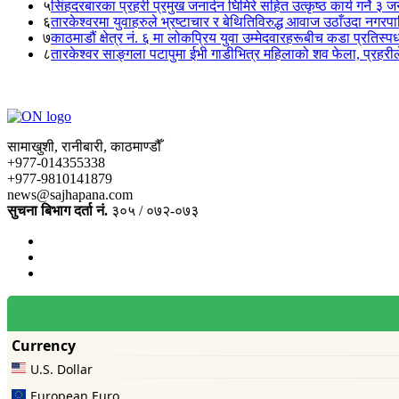
५
सिंहदरबारका प्रहरी प्रमुख जनार्दन घिमिरे सहित उत्कृष्ठ कार्य गर्ने ३ 
६
तारकेश्वरमा युवाहरुले भ्रष्टाचार र बेथितिविरुद्ध आवाज उठाँउदा नगरपालि
७
काठमाडौं क्षेत्र नं. ६ मा लोकप्रिय युवा उम्मेदवारहरूबीच कडा प्रतिस्पर्
८
तारकेश्वर साङ्गला पटापुमा ईभी गाडीभित्र महिलाको शव फेला, प्रहरीले
सामाखुशी, रानीबारी, काठमाण्डौँ
+977-014355338
+977-9810141879
news@sajhapana.com
सुचना बिभाग दर्ता नं.
३०५ / ०७२-०७३