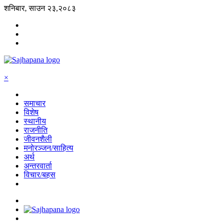
शनिबार, साउन २३,२०८३
×
समाचार
विशेष
स्थानीय
राजनीति
जीवनशैली
मनोरञ्जन/साहित्य
अर्थ
अन्तरवार्ता
विचार/बहस