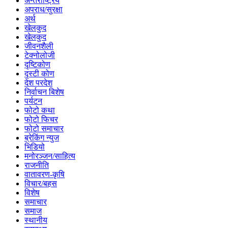
अन्तर्राष्ट्रिय
अपराध/सुरक्षा
अर्थ
खेलकुद
खेलकुद
जीवनशैली
टेक्नोलोजी
दृष्टिकोण
दृस्टी कोण
देश परदेश
निर्वाचन बिशेष
पर्यटन
फोटो कथा
फोटो फिचर
फोटो समाचार
ब्रेकिंग न्युज
भिडियो
मनोरञ्जन/साहित्य
राजनीति
वातावरण-कृषि
विचार/बहस
विशेष
समाचार
समाज
स्थानीय