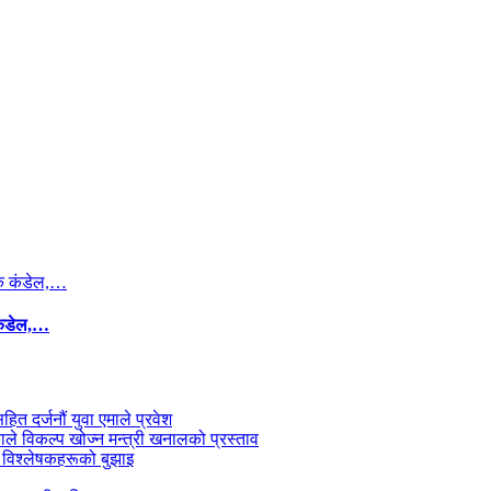
कंडेल,…
सहित दर्जनौं युवा एमाले प्रवेश
काले विकल्प खोज्न मन्त्री खनालको प्रस्ताव
 विश्लेषकहरूको बुझाइ