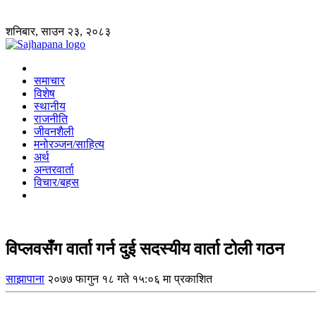
शनिबार, साउन २३, २०८३
समाचार
विशेष
स्थानीय
राजनीति
जीवनशैली
मनोरञ्जन/साहित्य
अर्थ
अन्तरवार्ता
विचार/बहस
विप्लवसँग वार्ता गर्न दुई सदस्यीय वार्ता टोली गठन
साझापाना
२०७७ फागुन १८ गते १५:०६ मा प्रकाशित