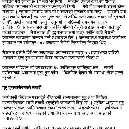
बनाउने मेरो सपना छ ।” उहाँ भन्नुभयो । भारतमा उहाँले केही वर्ष अगाडि
घाँटीको क्यान्सरको उपचार गराउनुभएको थियो । “मेरो पीडाजस्तो अरुले खेप्न
नपरोस् । समयमा उपचार पाएर पो म कालको मुखबाट बाँचे नत्र । यसपछि सबै
कुरा त्यागेर देशलाई क्यान्सर मुक्त बनाउने अभियानको आधार तयार गर्न दृढताले
लागेँ”, उहँले आफ्ना भोगाइ सुनाउनुभयो । पछिल्लो समय मेदान्त तथा
राजीवगान्धी क्यान्सर अस्पतालका बिरामीमध्ये तेस्रो सङ्ख्यायामा नेपाली हुने
गरेको बताइन्छ । नेपालबाट ती दुई अस्पतालमा मात्र बर्सेनि कति नेपाली
क्यान्सर उपचारमा जान्छन् भन्ने तथ्याङ्क छैन । जनस्वास्थ्य स्वास्थ्य कार्यालय
झापाबाट गत वर्षमात्र ४०० क्यान्सर रोगीले सिफारिस लिएका थिए ।
नेपालमा बर्सेनि विभिन्न प्रकारका क्यान्सरबाट मात्र १५ हजारभन्दा बढीको
अकालमा मृत्यु हुने प्रक्षेपण विश्व स्वास्थ्य सङ्गठनले गरेको छ ।
क्यान्सर पहिचान भई उपचारबाट ३० प्रतिमात्र जोगिएका छन् । सत्तरी
प्रतिशतको अकालमा मृत्यु हुने गर्दछ । विकसित देशमा यो अवस्था ठीक उल्टो
रहेको छ ।
मुटु प्रत्यारोपणको तयारी
कार्यकारी निर्देशक प्रसाईले बीएण्डसी अस्पतालमा मुटु तथा मिर्गाैला
प्रत्यारोपणका लागि तयारी भइरहेको जानकारी दिनुभयो । उहाँका अनुसार मुटु
उपचार सेवाका लागि ‘क्याथ ल्याब’ सञ्चालनमा आइसकेको छ । पूर्वाञ्चलमा
पहिलोपटक रु ५० करोडको लगानीमा सो ल्याब सञ्चालनमा ल्याइएको
जनाइएको छ ।
अस्पतालले मिर्गाैला रोगीका लागि उपचार तथा डायलाइसिस सेवा प्रदान