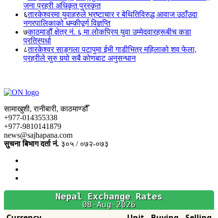
जना प्रहरी अधिकृत पुरस्कृत
६
तारकेश्वरमा युवाहरुले भ्रष्टाचार र बेथितिविरुद्ध आवाज उठाँउदा
नगरपालिकाको धम्कीपूर्ण विज्ञप्ति
७
काठमाडौं क्षेत्र नं. ६ मा लोकप्रिय युवा उम्मेदवारहरूबीच कडा
प्रतिस्पर्धा
८
तारकेश्वर साङ्गला पटापुमा ईभी गाडीभित्र महिलाको शव फेला,
प्रहरीले सुरु गर्‍यो सबै कोणबाट अनुसन्धान
सामाखुशी, रानीबारी, काठमाण्डौँ
+977-014355338
+977-9810141879
news@sajhapana.com
सुचना बिभाग दर्ता नं.
३०५ / ०७२-०७३