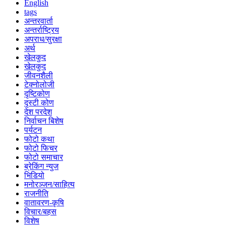
English
tags
अन्तरवार्ता
अन्तर्राष्ट्रिय
अपराध/सुरक्षा
अर्थ
खेलकुद
खेलकुद
जीवनशैली
टेक्नोलोजी
दृष्टिकोण
दृस्टी कोण
देश परदेश
निर्वाचन बिशेष
पर्यटन
फोटो कथा
फोटो फिचर
फोटो समाचार
ब्रेकिंग न्युज
भिडियो
मनोरञ्जन/साहित्य
राजनीति
वातावरण-कृषि
विचार/बहस
विशेष