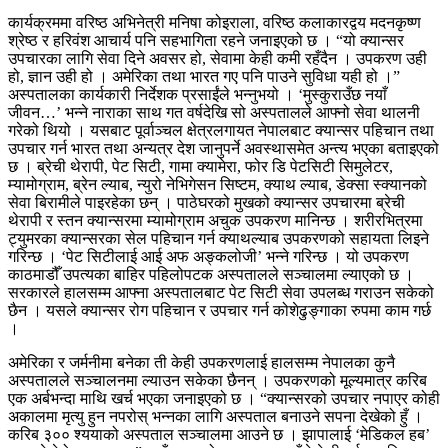
कार्यक्रममा वरिष्ठ अभिनेत्री मनिषा कोइराला, वरिष्ठ कलाकारद्वय मदनकृष्ण
श्रेष्ठ र हरिवंश आचार्य पनि सहभागिता रहने जनाइएको छ । “यो क्यान्सर
उपचारका लागि सेवा दिने अवसर हो, सेवामा केही कमी रहँदैन । उपकरण उही
हो, ज्ञान उही हो । अमेरिका तथा भारत गए पनि पाउने सुविधा यही हो ।”
अस्पतालका कार्यकारी निर्देशक प्रसाईंले भन्नुभयो । ‘मुस्कुराउँछ नयाँ
जीवन…’ भन्ने नाराका साथ गत वर्षदेखि सो अस्पतालले आफ्नो सेवा थालनी
गरेको थियो । यसबाट पूर्वाञ्चल क्षेत्रलगायत नेपालबाट क्यान्सर पहिचान तथा
उपचार गर्न भारत तथा अन्यत्र देश जानुपर्ने अवस्थासमेत अन्त्य भएका बताइएको
छ । ब्रेची थेरापी, पेट सिटी, गामा क्यामेरा, फोर डि पेटसिटी सिमुलेटर,
म्यामोग्राम, ब्रेन ल्याब, न्युरो नेभिगेसन सिष्टम, क्याथ ल्याब, डेक्सा स्क्यानको
सेवा बिरामीले पाइरहेका छन् । पाठेघरको मुखको क्यान्सर उपचारमा ब्रेची
थेरापी र स्तन क्यान्सरमा म्यामोग्राम अचुक उपकरण मानिन्छ । शरीरभित्रमा
ट्युमरका क्यान्सरका सेल पहिचान गर्न क्याथल्याब उपकरणको सहायता लिइने
गरिन्छ । ‘पेट सिटीलाई आई अफ अङ्कलोजी’ भन्ने गरिन्छ । यो उपकरण
काठमाडौँ उपत्यका बाहिर पहिलोपटक अस्पतालले सञ्चालमा ल्याएको छ ।
सरकारले हालसम्म आफ्ना अस्पतालबाट पेट सिटी सेवा उपलब्ध गराउन सकेको
छैन । यसले क्यान्सर रोग पहिचान र उपचार गर्न कोशेढुङ्गाका रुपमा काम गर्छ
।
अमेरिका र जर्मनीमा बनेका ती केही उपकरणलाई हालसम्म नेपालका कुनै
अस्पतालले सञ्चालनमा ल्याउन सकेका छैनन् । उपकरणको मूल्यमात्र करिब
एक अर्बभन्दा माथि खर्च भएका जनाइएको छ । “क्यान्सरको उपचार नपाएर कोही
अकालमा मृत्यु हुन नपरोस् भन्नका लागि अस्पताल बनाउने सपना देखेको हुँ ।
करिब ३०० श्ययाको अस्पताल सञ्चालमा आउने छ । झापालाई ‘मेडिकल हब’