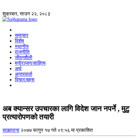
शुक्रबार, साउन २२, २०८३
समाचार
विशेष
स्थानीय
राजनीति
जीवनशैली
मनोरञ्जन/साहित्य
अर्थ
अन्तरवार्ता
विचार/बहस
अब क्यान्सर उपचारका लागि विदेश जान नपर्ने , मुटु
प्रत्यारोपणको तयारी
साझापाना
२०७७ फागुन १७ गते ०९:५६ मा प्रकाशित