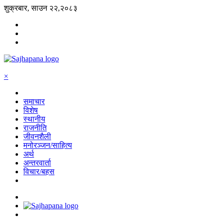
शुक्रबार, साउन २२,२०८३
×
समाचार
विशेष
स्थानीय
राजनीति
जीवनशैली
मनोरञ्जन/साहित्य
अर्थ
अन्तरवार्ता
विचार/बहस