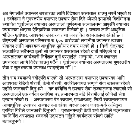
अब नेपालीले क्यान्सर उपचारका लागि विदेशका अस्पताल धाउनु नपर्ने भएको छ
। स्वदेशमा नै गुणस्तरीय क्यान्सर उपचार सेवा दिने ध्येयले झापाको विर्तामोडमा
स्थापित ‘पूर्वाञ्चल क्यान्सर अस्पताल’ पूर्णरुपमा सञ्चालनमा आएसँगै क्यान्सर
उपचारका क्षेत्रमा ऐतिहासिक सफलता मिलेको हो । यसका लागि आधुनिक
भौतिक पूर्वाधार, आवश्यक उपकरण तथा जनशक्ति अस्पतालमा रहेको छ ।
बीएण्डसी अस्पताल परिसरमा रु ६०० करोडको लगानीमा क्यान्सर उपचार
सेवाका लागि आवश्यक आधुनिक पूर्वाधार तयार भएको हो । निजी क्षेत्रबाट
सञ्चालित सबैभन्दा ठूलो सो क्यान्सर अस्पताल रहेको दाबी गरिएको छ ।
अस्पतालका कार्यकारी निर्देशक दुर्गा प्रसाईंले भन्नुभयो, “अब क्यान्सर
उपचारका लागि विदेश धाउनु पर्दैन । पूर्वाञ्चल क्यान्सर अस्पतालमा गुणस्तरीय
सेवा र सुलभरुपमा उपलब्ध गराइरहेका छौँ ।”
तीन सय श्ययाको स्वीकृति पाएको सो अस्पतालमा क्यान्सर उपचारका आगि
आवश्यक रेडियो थेरापी, केमो थेरापी, सर्जरीलगायत सम्पूर्ण सेवा उपलब्ध रहेको
उहाँले जानकारी दिनुभयो । गत वर्षदेखि नै उपचार सेवा सञ्चालनमा ल्याएको सो
अस्पतालले एक वर्षका अवधिमा २६ हजारभन्दा बढि बिरामीलाई ओपिडी सेवा
प्रदान गरेको छ । अस्पतालमा पेट स्क्यान, एमआरआइ, सिटी स्क्यानलगायत
अत्याधुनिक उपकरण सञ्चालनमा रहेका अस्पतालका जनसम्पर्क अधिकृत
प्रमिश गिरीले जानकारी दिनुभयो । प्रधानमन्त्री केपी शर्मा ओलीले मङ्गलबार
नवनिर्मित अस्पताल भवनको उद्घाटन गर्नुहुने कार्यक्रम रहेको उहाँले
बताउनुभयो ।