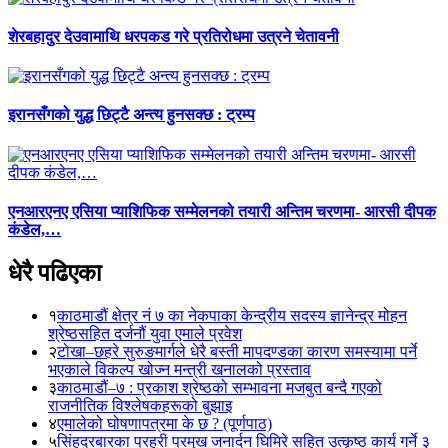
शेरबहादुर देउवामाथि धरपकड गरे प्रतिरोधमा उत्रने चेतावनी
इरानसँगको युद्ध छिट्टै अन्त्य हुनसक्छ : ट्रम्प
एनआरएनए एसिया प्याशिफिक सम्मेलनको तयारी अन्तिम चरणमा- आरसी दीपक
कंडेल,…
धेरै पढिएका
१
काठमाडौं क्षेत्र नं ७ का नेकपाका केन्द्रीय सदस्य ज्ञानेन्द्र मोहन
श्रेष्ठसहित दर्जनौं युवा एमाले प्रवेश
२
टोखा–छहरे सुरुङमार्गले धेरै बस्ती मापदण्डका कारण समस्यामा पर्ने
भएकाले विकल्प खोज्न मन्त्री खनालको प्रस्ताव
३
काठमाडौं–७ : प्रकाश श्रेष्ठको सम्भावना मजबुत बन्दै गएको
राजनीतिक विश्लेषकहरूको बुझाइ
४
एमालेको घोषणापत्रमा के छ ? (पूर्णपाठ)
५
सिंहदरबारका प्रहरी प्रमुख जनार्दन घिमिरे सहित उत्कृष्ठ कार्य गर्ने ३