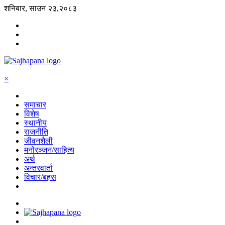
शनिबार, साउन २३,२०८३
×
समाचार
विशेष
स्थानीय
राजनीति
जीवनशैली
मनोरञ्जन/साहित्य
अर्थ
अन्तरवार्ता
विचार/बहस