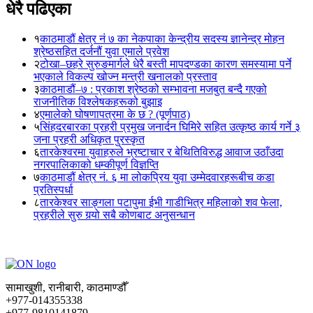
धेरै पढिएका
१
काठमाडौं क्षेत्र नं ७ का नेकपाका केन्द्रीय सदस्य ज्ञानेन्द्र मोहन
श्रेष्ठसहित दर्जनौं युवा एमाले प्रवेश
२
टोखा–छहरे सुरुङमार्गले धेरै बस्ती मापदण्डका कारण समस्यामा पर्ने
भएकाले विकल्प खोज्न मन्त्री खनालको प्रस्ताव
३
काठमाडौं–७ : प्रकाश श्रेष्ठको सम्भावना मजबुत बन्दै गएको
राजनीतिक विश्लेषकहरूको बुझाइ
४
एमालेको घोषणापत्रमा के छ ? (पूर्णपाठ)
५
सिंहदरबारका प्रहरी प्रमुख जनार्दन घिमिरे सहित उत्कृष्ठ कार्य गर्ने ३
जना प्रहरी अधिकृत पुरस्कृत
६
तारकेश्वरमा युवाहरुले भ्रष्टाचार र बेथितिविरुद्ध आवाज उठाँउदा
नगरपालिकाको धम्कीपूर्ण विज्ञप्ति
७
काठमाडौं क्षेत्र नं. ६ मा लोकप्रिय युवा उम्मेदवारहरूबीच कडा
प्रतिस्पर्धा
८
तारकेश्वर साङ्गला पटापुमा ईभी गाडीभित्र महिलाको शव फेला,
प्रहरीले सुरु गर्‍यो सबै कोणबाट अनुसन्धान
सामाखुशी, रानीबारी, काठमाण्डौँ
+977-014355338
+977-9810141879