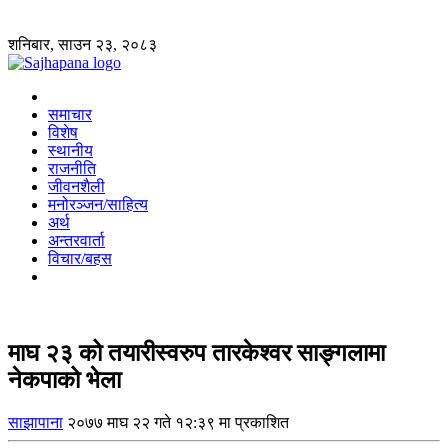
शनिबार, साउन २३, २०८३
समाचार
विशेष
स्थानीय
राजनीति
जीवनशैली
मनोरञ्जन/साहित्य
अर्थ
अन्तरवार्ता
विचार/बहस
माघ २३ को तयारीस्वरुप तारकेश्वर साङ्गलामा
नेकपाको भेला
साझापाना
२०७७ माघ २२ गते १२:३९ मा प्रकाशित