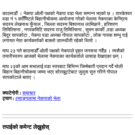
काठमाडौं । नेकपा ओली पक्षको नेकपा वडा भेला सम्पन्न भएको छ । तारकेश्वर
वडा नं १ कमिििटले बिहानीचोकमा आयोजना गरेको भेलामा नेकपाका केन्द्रिय
सदस्य लेखनाथ फुँयाल , जिल्ला सदस्य बिश्वनाथ लामिछाने , हरिशरण
तिमिल्सिना , नगरकमिटि सदस्य राजु तिमिल्सिना , सुमन कार्की ,वडा अध्यक्ष
बिदुर सापकोटा , नेकपा वडा अध्यक्ष गोपाल सापकोटा , लोक गायक शम्भु राई
लगायत नेता कार्यकर्ताको बाक्लो उपस्थीती रहेको थियो ।
माघ २३ गते काठमाडौँ ओली पक्षको नेकपाले वृहत जनसभा गर्दैछ । त्यसैको
तयारीस्वरुप आजको भेलामा नेकपाका कार्यकर्ताले उत्साह देखाएका छन् ।
माघ २३को आम सभालाई वडा स्तरबाट बिभिन्न जिम्मेबारी प्रदान गर्दे भोली
बिहान बिहानीचोकमा जम्मा भएर सोरखुट्टेबाट जुलुस सुरु गरिने गोपाल
सापकोटाले बताए ।
क्याटेगोरी :
समाचार
ट्याग :
#साङ्गलामा नेकपाको भेला
तपाईको कमेन्ट लेख्नुहोस्