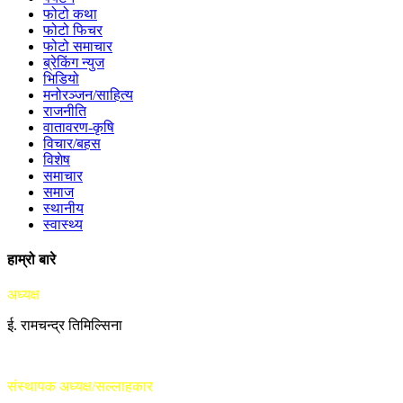
फोटो कथा
फोटो फिचर
फोटो समाचार
ब्रेकिंग न्युज
भिडियो
मनोरञ्जन/साहित्य
राजनीति
वातावरण-कृषि
विचार/बहस
विशेष
समाचार
समाज
स्थानीय
स्वास्थ्य
हाम्रो बारे
अध्यक्ष
ई. रामचन्द्र तिमिल्सिना
संस्थापक अध्यक्ष/सल्लाहकार