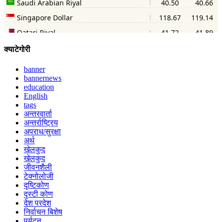
क्याटेगोरी
banner
bannernews
education
English
tags
अन्तरवार्ता
अन्तर्राष्ट्रिय
अपराध/सुरक्षा
अर्थ
खेलकुद
खेलकुद
जीवनशैली
टेक्नोलोजी
दृष्टिकोण
दृस्टी कोण
देश परदेश
निर्वाचन बिशेष
पर्यटन