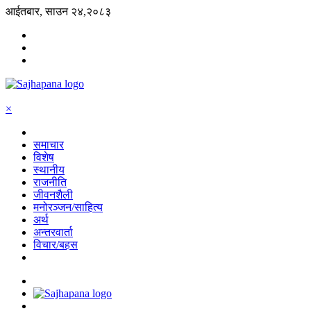
आईतबार, साउन २४,२०८३
×
समाचार
विशेष
स्थानीय
राजनीति
जीवनशैली
मनोरञ्जन/साहित्य
अर्थ
अन्तरवार्ता
विचार/बहस