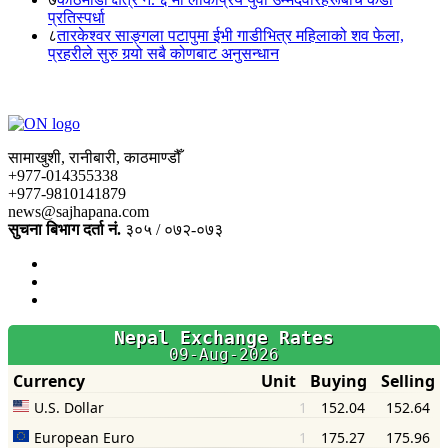
प्रतिस्पर्धा
८
तारकेश्वर साङ्गला पटापुमा ईभी गाडीभित्र महिलाको शव फेला,
प्रहरीले सुरु गर्‍यो सबै कोणबाट अनुसन्धान
सामाखुशी, रानीबारी, काठमाण्डौँ
+977-014355338
+977-9810141879
news@sajhapana.com
सुचना बिभाग दर्ता नं.
३०५ / ०७२-०७३