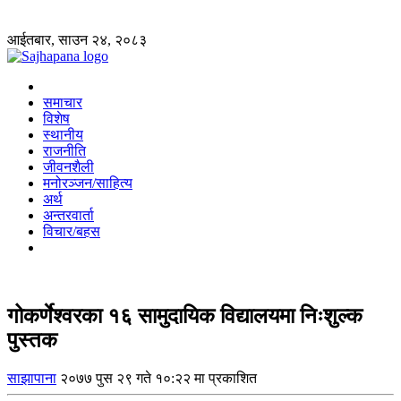
आईतबार, साउन २४, २०८३
समाचार
विशेष
स्थानीय
राजनीति
जीवनशैली
मनोरञ्जन/साहित्य
अर्थ
अन्तरवार्ता
विचार/बहस
गोकर्णेश्वरका १६ सामुदायिक विद्यालयमा निःशुल्क
पुस्तक
साझापाना
२०७७ पुस २९ गते १०:२२ मा प्रकाशित