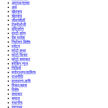
अपराध/सुरक्षा
अर्थ
खेलकुद
खेलकुद
जीवनशैली
टेक्नोलोजी
दृष्टिकोण
दृस्टी कोण
देश परदेश
निर्वाचन बिशेष
पर्यटन
फोटो कथा
फोटो फिचर
फोटो समाचार
ब्रेकिंग न्युज
भिडियो
मनोरञ्जन/साहित्य
राजनीति
वातावरण-कृषि
विचार/बहस
विशेष
समाचार
समाज
स्थानीय
स्वास्थ्य