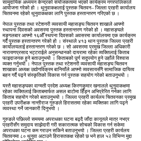
सामुदायिक अध्ययन केन्द्रको संयोजकत्वमा भएको कार्यक्रम नगरपालिकाले
आयोजना गरेको हो । थुनुवाकक्षलाई पुस्तक चितवन– जिल्ला प्रहरी कार्यालय
चितवनमा रहेको थुनुवाकक्षका लागि पुस्तक हस्तान्तरण गरिएको छ ।
नेपाल पुस्तक तथा स्टेशनरी व्यवसायी महासङ्घ चितवन शाखाले आफ्नो
स्थापना दिवसको अवसरमा पुस्तक हस्तान्तरण गरेको हो । महासङ्घले
मङ्गलबार आफ्नो १६औँ स्थपना दिवसको अवसरमा कार्यालयमा एक कार्यक्रम
गर्दै पुस्तक हस्तान्तरण गरेको हो । संस्थाले ४१३ थान पुस्तक जिल्ला प्रहरी
कार्यालयलाई हस्तान्तरण गरेको छ । सो अवसरमा प्रमुख जिल्ला अधिकारी
नारायणप्रसाद भट्टराईले अनुसन्धानको दायरामा रहेका व्यक्तिलाई किताब
फाइदाजनक हुने बताउनुभयो । किताबको पूर्ण सदुपयोग हुने उहाँले विश्वास
व्यक्त गर्नुभयो । नेपाल पुस्तक तथा स्टेशनरी व्यवसायी महासङ्घ चितवन
शाखाका अध्यक्ष उद्योगविक्रम बानियाँले आफ्नो व्यवसायसँगै सामाजिक दायित्व
बहन गर्दै पढ्ने संस्कृतिको विकास गर्न पुस्तक सहयोग गरेको बताउनुभयो ।
यस्तै महासङ्घका वाग्मती प्रदेश अध्यक्ष किरणकुमार खनालले थुनुवाकक्षमा
रहेका व्यक्तिलाई किताबमार्फत असल बाटोमा हिँड्न अभिप्रेरित गर्नका लागि
किताब सहयोग गरेको बताउनुभयो । जिल्ला प्रहरी कार्यलय चितवनका प्रमुख
प्रहरी उपरीक्षक नान्तीराज गुरुङले हिरासतमा रहेका व्यक्तिका लागि पढ्ने
व्यवस्था गर्ने जानकारी दिनुभयो ।
गुरुङले पछिल्लो समयमा अपराधका घटना बढ्दै जाँदा कानूनले मात्र नभएर
प्रहरीसँग समुदाय साझेदारी गरी सकारात्मक सोचको विकास गर्न सकेमा
अपराधका घटना कम गराउन सकिने बताउनुभयो । जिल्ला प्रहरी कार्यलय
चितवनमा ८० थुनुवा अटाउने हिरासतकक्ष रहेको छ भने हाल ५२ विभिन्न मुद्दा