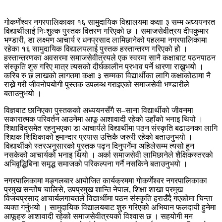
गोकर्णेश्वर नगरपालिकाका १६ सामुदायिक विद्यालयमा कक्षा ३ सम्म अध्ययनरत
विद्यार्थीलाई निःशुल्क पुस्तक वितरण गरिएको छ । समाजसेवीत्रय दीपकुमार
भण्डारी, डा लक्ष्मण आचार्य र धनप्रसाद लामिछानेको पहलमा नगरपालिकामा
रहेका १६ सामुदायिक विद्यालयलाई पुस्तक हस्तान्तरण गरिएको होे ।
हस्तान्तरणका अवसरमा समाजसेवीत्रयले एक स्वरमा सानै कक्षाबाट पठनपाठन
संस्कृति शुरु गरिए मात्र त्यसको दीर्घकालीन प्रभाव पर्ने धारणा राख्नुभयो ।
करिब रु छ लाखको लागतमा कक्षा ३ सम्मका विद्यार्थीका लागि कक्षाकोठामा नै
राख्ने गरी जीवनोपयोगी पुस्तक उपलब्ध गराइएको समाजसेवी भण्डारीले
बताउनुभयो ।
विज्ञबाट छानिएका पुस्तकको अध्ययनसँगै स–साना विद्यार्थीको जीवनमा
सकारात्मक परिवर्तन आउनेमा आफू आशावादी रहेको उहाँको भनाइ थियो ।
शिक्षाविद्समेत रहनुभएका डा आचार्यले विद्यार्थीमा पठन संस्कृति बढाउनका लागि
शिक्षक शिक्षिकाको इमान्दार प्रयास उत्तिकै जरुरी रहेको बताउनुभयो ।
विद्यार्थीको स्तरअनुसारको पुस्तक पढ्न दिनुपर्नेमा अहिलेसम्म त्यसो हुन
नसकेको आचार्यको भनाइ थियो । अर्का समाजसेवी लामिछानेले शैक्षिकस्तरको
अभिवृद्धिबिना समृद्ध समाजको परिकल्पना गर्नै नसकिने बताउनुभयो ।
नगरपालिकामा मङ्गलबार आयोजित कार्यक्रममा गोकर्णेश्वर नगरपालिकाका
प्रमुख सन्तोेष चालिसे, उपप्रमुख शान्ति नेपाल, शिक्षा शाखा प्रमुख
विजयप्रसाद आचार्यलगायतले विद्यार्थीमा पठन संस्कृति हराउँदै गएकोमा चिन्ता
व्यक्त गर्नुभयो । सामुदायिक विद्यालयबाट शुरु गरिएको अभियान फलदायी हुनेमा
आफूहरु आशावादी रहेको समाजसेवीत्रयको विश्वास छ । सहयोगी मन