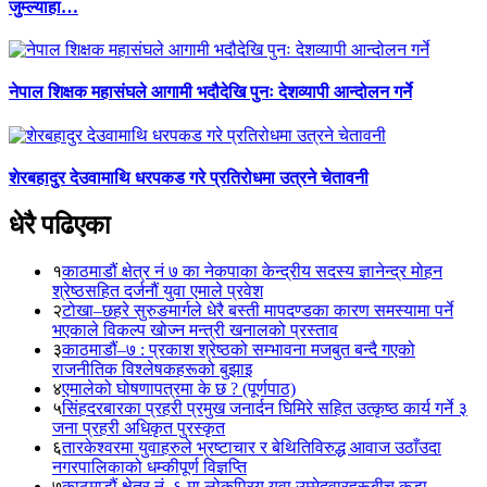
जुम्ल्याहा…
नेपाल शिक्षक महासंघले आगामी भदौदेखि पुनः देशव्यापी आन्दोलन गर्ने
शेरबहादुर देउवामाथि धरपकड गरे प्रतिरोधमा उत्रने चेतावनी
धेरै पढिएका
१
काठमाडौं क्षेत्र नं ७ का नेकपाका केन्द्रीय सदस्य ज्ञानेन्द्र मोहन
श्रेष्ठसहित दर्जनौं युवा एमाले प्रवेश
२
टोखा–छहरे सुरुङमार्गले धेरै बस्ती मापदण्डका कारण समस्यामा पर्ने
भएकाले विकल्प खोज्न मन्त्री खनालको प्रस्ताव
३
काठमाडौं–७ : प्रकाश श्रेष्ठको सम्भावना मजबुत बन्दै गएको
राजनीतिक विश्लेषकहरूको बुझाइ
४
एमालेको घोषणापत्रमा के छ ? (पूर्णपाठ)
५
सिंहदरबारका प्रहरी प्रमुख जनार्दन घिमिरे सहित उत्कृष्ठ कार्य गर्ने ३
जना प्रहरी अधिकृत पुरस्कृत
६
तारकेश्वरमा युवाहरुले भ्रष्टाचार र बेथितिविरुद्ध आवाज उठाँउदा
नगरपालिकाको धम्कीपूर्ण विज्ञप्ति
७
काठमाडौं क्षेत्र नं. ६ मा लोकप्रिय युवा उम्मेदवारहरूबीच कडा