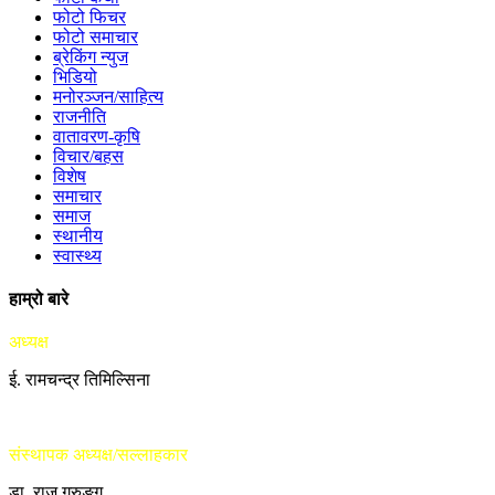
फोटो फिचर
फोटो समाचार
ब्रेकिंग न्युज
भिडियो
मनोरञ्जन/साहित्य
राजनीति
वातावरण-कृषि
विचार/बहस
विशेष
समाचार
समाज
स्थानीय
स्वास्थ्य
हाम्रो बारे
अध्यक्ष
ई. रामचन्द्र तिमिल्सिना
संस्थापक अध्यक्ष/सल्लाहकार
डा. राजु गुरुङ्ग