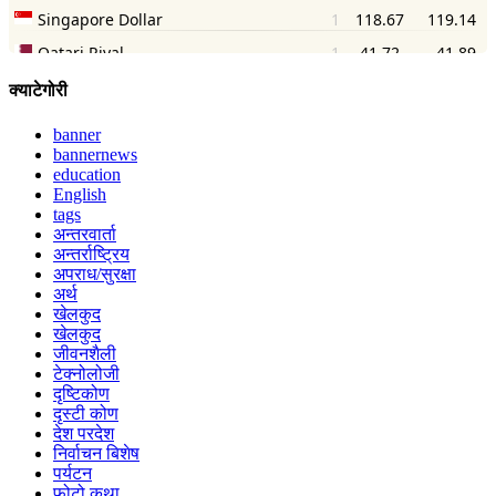
क्याटेगोरी
banner
bannernews
education
English
tags
अन्तरवार्ता
अन्तर्राष्ट्रिय
अपराध/सुरक्षा
अर्थ
खेलकुद
खेलकुद
जीवनशैली
टेक्नोलोजी
दृष्टिकोण
दृस्टी कोण
देश परदेश
निर्वाचन बिशेष
पर्यटन
फोटो कथा