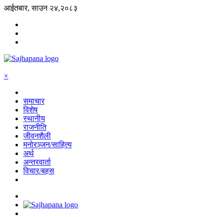
आईतबार, साउन २४,२०८३
×
समाचार
विशेष
स्थानीय
राजनीति
जीवनशैली
मनोरञ्जन/साहित्य
अर्थ
अन्तरवार्ता
विचार/बहस