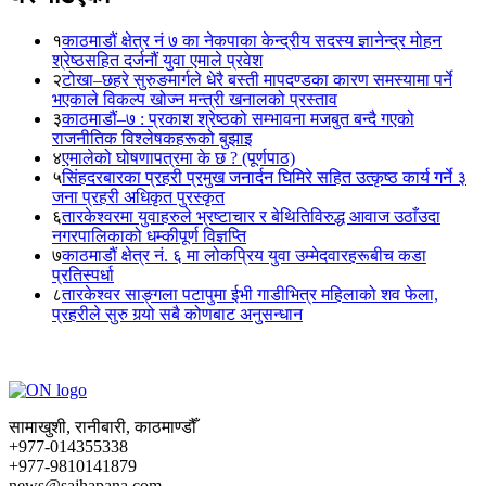
१
काठमाडौं क्षेत्र नं ७ का नेकपाका केन्द्रीय सदस्य ज्ञानेन्द्र मोहन
श्रेष्ठसहित दर्जनौं युवा एमाले प्रवेश
२
टोखा–छहरे सुरुङमार्गले धेरै बस्ती मापदण्डका कारण समस्यामा पर्ने
भएकाले विकल्प खोज्न मन्त्री खनालको प्रस्ताव
३
काठमाडौं–७ : प्रकाश श्रेष्ठको सम्भावना मजबुत बन्दै गएको
राजनीतिक विश्लेषकहरूको बुझाइ
४
एमालेको घोषणापत्रमा के छ ? (पूर्णपाठ)
५
सिंहदरबारका प्रहरी प्रमुख जनार्दन घिमिरे सहित उत्कृष्ठ कार्य गर्ने ३
जना प्रहरी अधिकृत पुरस्कृत
६
तारकेश्वरमा युवाहरुले भ्रष्टाचार र बेथितिविरुद्ध आवाज उठाँउदा
नगरपालिकाको धम्कीपूर्ण विज्ञप्ति
७
काठमाडौं क्षेत्र नं. ६ मा लोकप्रिय युवा उम्मेदवारहरूबीच कडा
प्रतिस्पर्धा
८
तारकेश्वर साङ्गला पटापुमा ईभी गाडीभित्र महिलाको शव फेला,
प्रहरीले सुरु गर्‍यो सबै कोणबाट अनुसन्धान
सामाखुशी, रानीबारी, काठमाण्डौँ
+977-014355338
+977-9810141879
news@sajhapana.com