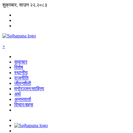
शुक्रबार, साउन २२,२०८३
×
समाचार
विशेष
स्थानीय
राजनीति
जीवनशैली
मनोरञ्जन/साहित्य
अर्थ
अन्तरवार्ता
विचार/बहस