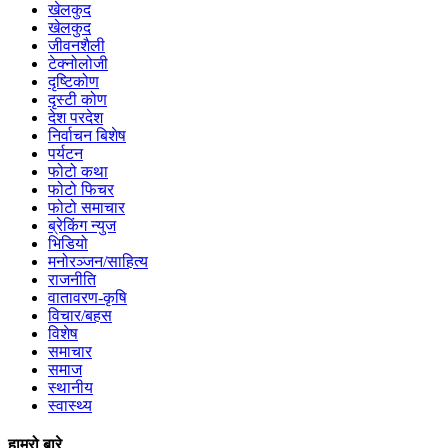
खेलकुद
खेलकुद
जीवनशैली
टेक्नोलोजी
दृष्टिकोण
दृस्टी कोण
देश परदेश
निर्वाचन बिशेष
पर्यटन
फोटो कथा
फोटो फिचर
फोटो समाचार
ब्रेकिंग न्युज
भिडियो
मनोरञ्जन/साहित्य
राजनीति
वातावरण-कृषि
विचार/बहस
विशेष
समाचार
समाज
स्थानीय
स्वास्थ्य
हाम्रो बारे