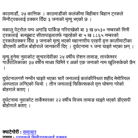
काठमाडौं, २७ कात्तिक । काठमाडाैंकाे कलंकीमा बिहीबार बिहान ट्रकले
मिनीट्रकलाई ठक्कर दिँदा ३ जनाको मृत्यु भएको छ ।
मकालु पेट्रोल पम्प अगाडि पार्किङ गरिराखेको बा ३ ख ७५३० नम्बरको मिनी
ट्रकलाई बल्खुबाट सीतापाइलातर्फ गइरहेको बा ५ ख ८८६५ नम्बरको
ट्रकलेठक्कर दिँदा ३ जनाको मृत्यु भएको महानगरीय प्रहरी वृत्त कालीमाटीका
डीएसपी अपील बोहोराले जानकारी दिए । दुर्घटनामा १ जना घाइते भएका छन् ।
मृत्यु हुनेमा नुवाकोट सुन्दरादेवीका २४ वर्षीय रोशन तामाङ, तारकेश्वर
गाउँपालिकाका ३७ वर्षीय माधव घिमिरे र अर्का एक जनाको नाम खुलिसकेको छैन
।
दुर्घटनालगत्तै गम्भीर घाइते भएका चारै जनालाई कलंकीस्थित शहीद मेमोरियल
अस्पताल लगिएकाे थियाे । तीन जनालाई चिकित्सकले मृत्त घोषणा गरेको
बोहराले बताए ।
दुर्घटनामा नुवाकोट तार्केश्वरका २२ वर्षीय विजय तामाङ घाइते भएको डीएसपी
बोहोराले बताए ।
क्याटेगोरी :
समाचार
ट्याग :
#ट्रकले मिनीट्रकलाई ठक्कर