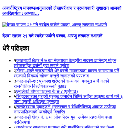
अन्तर्राष्ट्रिय मापदण्डअनुसारको लेखापरीक्षण र प्रभावकारी सुशासन आजको
अपरिहार्यता : अध्यक्ष…
देउवा साउन २९ गते स्वदेश फर्कने पक्का, आरजु तत्काल नआउने
धेरै पढिएका
१
काठमाडौं क्षेत्र नं ७ का नेकपाका केन्द्रीय सदस्य ज्ञानेन्द्र मोहन
श्रेष्ठसहित दर्जनौं युवा एमाले प्रवेश
२
टोखा–छहरे सुरुङमार्गले धेरै बस्ती मापदण्डका कारण समस्यामा पर्ने
भएकाले विकल्प खोज्न मन्त्री खनालको प्रस्ताव
३
काठमाडौं–७ : प्रकाश श्रेष्ठको सम्भावना मजबुत बन्दै गएको
राजनीतिक विश्लेषकहरूको बुझाइ
४
एमालेको घोषणापत्रमा के छ ? (पूर्णपाठ)
५
सिंहदरबारका प्रहरी प्रमुख जनार्दन घिमिरे सहित उत्कृष्ठ कार्य गर्ने ३
जना प्रहरी अधिकृत पुरस्कृत
६
तारकेश्वरमा युवाहरुले भ्रष्टाचार र बेथितिविरुद्ध आवाज उठाँउदा
नगरपालिकाको धम्कीपूर्ण विज्ञप्ति
७
काठमाडौं क्षेत्र नं. ६ मा लोकप्रिय युवा उम्मेदवारहरूबीच कडा
प्रतिस्पर्धा
८
तारकेश्वर साङ्गला पटापुमा ईभी गाडीभित्र महिलाको शव फेला,