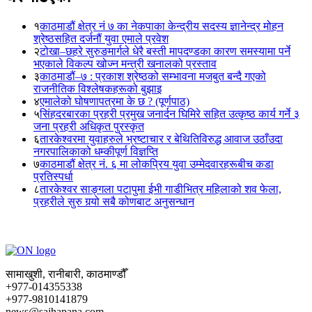
१
काठमाडौं क्षेत्र नं ७ का नेकपाका केन्द्रीय सदस्य ज्ञानेन्द्र मोहन
श्रेष्ठसहित दर्जनौं युवा एमाले प्रवेश
२
टोखा–छहरे सुरुङमार्गले धेरै बस्ती मापदण्डका कारण समस्यामा पर्ने
भएकाले विकल्प खोज्न मन्त्री खनालको प्रस्ताव
३
काठमाडौं–७ : प्रकाश श्रेष्ठको सम्भावना मजबुत बन्दै गएको
राजनीतिक विश्लेषकहरूको बुझाइ
४
एमालेको घोषणापत्रमा के छ ? (पूर्णपाठ)
५
सिंहदरबारका प्रहरी प्रमुख जनार्दन घिमिरे सहित उत्कृष्ठ कार्य गर्ने ३
जना प्रहरी अधिकृत पुरस्कृत
६
तारकेश्वरमा युवाहरुले भ्रष्टाचार र बेथितिविरुद्ध आवाज उठाँउदा
नगरपालिकाको धम्कीपूर्ण विज्ञप्ति
७
काठमाडौं क्षेत्र नं. ६ मा लोकप्रिय युवा उम्मेदवारहरूबीच कडा
प्रतिस्पर्धा
८
तारकेश्वर साङ्गला पटापुमा ईभी गाडीभित्र महिलाको शव फेला,
प्रहरीले सुरु गर्‍यो सबै कोणबाट अनुसन्धान
सामाखुशी, रानीबारी, काठमाण्डौँ
+977-014355338
+977-9810141879
news@sajhapana.com