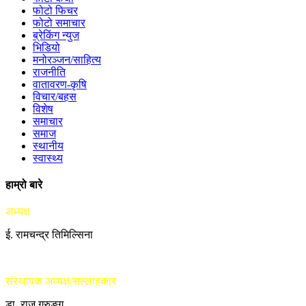
फोटो फिचर
फोटो समाचार
ब्रेकिंग न्युज
भिडियो
मनोरञ्जन/साहित्य
राजनीति
वातावरण-कृषि
विचार/बहस
विशेष
समाचार
समाज
स्थानीय
स्वास्थ्य
हाम्रो बारे
अध्यक्ष
ई. रामचन्द्र तिमिल्सिना
संस्थापक अध्यक्ष/सल्लाहकार
डा. राजु गुरुङ्ग