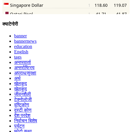
क्याटेगोरी
banner
bannernews
education
English
tags
अन्तरवार्ता
अन्तर्राष्ट्रिय
अपराध/सुरक्षा
अर्थ
खेलकुद
खेलकुद
जीवनशैली
टेक्नोलोजी
दृष्टिकोण
दृस्टी कोण
देश परदेश
निर्वाचन बिशेष
पर्यटन
फोटो कथा