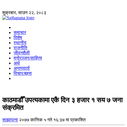
शुक्रबार, साउन २२, २०८३
समाचार
विशेष
स्थानीय
राजनीति
जीवनशैली
मनोरञ्जन/साहित्य
अर्थ
अन्तरवार्ता
विचार/बहस
काठमाडौँ उपत्यकामा एकै दिन ३ हजार १ सय ७ जना
संक्रमित
साझापाना
२०७७ कात्तिक ५ गते १६:३७ मा प्रकाशित