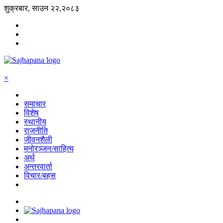
शुक्रबार, साउन २२,२०८३
×
समाचार
विशेष
स्थानीय
राजनीति
जीवनशैली
मनोरञ्जन/साहित्य
अर्थ
अन्तरवार्ता
विचार/बहस