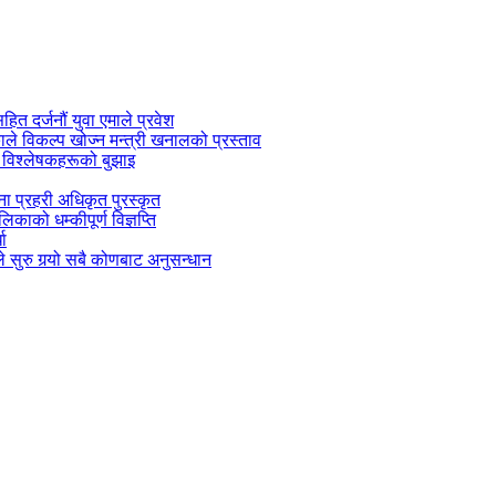
सहित दर्जनौं युवा एमाले प्रवेश
काले विकल्प खोज्न मन्त्री खनालको प्रस्ताव
 विश्लेषकहरूको बुझाइ
जना प्रहरी अधिकृत पुरस्कृत
काको धम्कीपूर्ण विज्ञप्ति
धा
 सुरु गर्‍यो सबै कोणबाट अनुसन्धान