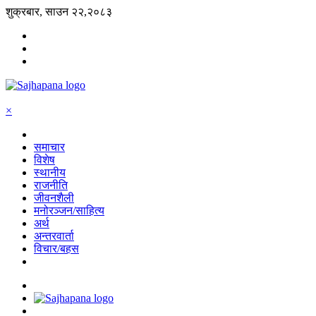
शुक्रबार, साउन २२,२०८३
×
समाचार
विशेष
स्थानीय
राजनीति
जीवनशैली
मनोरञ्जन/साहित्य
अर्थ
अन्तरवार्ता
विचार/बहस