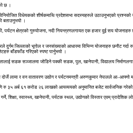
को छ ।
यको विनियोजित विधेयकको शीर्षकमाथि प्रदेशसभा सदस्यहरुले उठाउनुभएको प्रश्नको 
एको बताउनुभयो ।
य चौकी, पर्यटन क्षेत्रको गुरुयोजना, नदी नियन्त्रणलगायत एक हजार दुई सय योजनाहर
रले दुर्गम जिल्लाको भूगोल र जनसंख्याको आधारमा विभिन्न योजनाहरु छनौट गर्दा
हरु बाँडफाँड गरिएको स्पष्ट पार्नुभयो ।
नतालाई सडक सञ्जालमा जोडिने पक्की सडक, पुल, खानेपानी, विद्यालय निर्माणलगायत 
वा दोर्जे लामा र वन वातावरण उद्योग र पर्यटनमन्त्री अरुणकुमार नेपालले आ–आफ्न
ि रु ३५ अर्ब ६१ करोड २६ लाखको आयव्ययको अनुमानित बजेट सार्वजनिक गरेको
गर्ने, शिक्षा, स्वास्थ्य, खानेपानी, पर्यटक स्थल, उद्योगको विस्तार एवम् प्रादेश