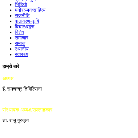
भिडियो
मनोरञ्जन/साहित्य
राजनीति
वातावरण-कृषि
विचार/बहस
विशेष
समाचार
समाज
स्थानीय
स्वास्थ्य
हाम्रो बारे
अध्यक्ष
ई. रामचन्द्र तिमिल्सिना
संस्थापक अध्यक्ष/सल्लाहकार
डा. राजु गुरुङ्ग