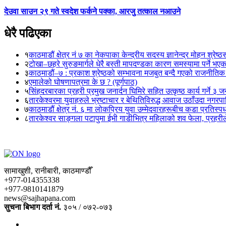
देउवा साउन २९ गते स्वदेश फर्कने पक्का, आरजु तत्काल नआउने
धेरै पढिएका
१
काठमाडौं क्षेत्र नं ७ का नेकपाका केन्द्रीय सदस्य ज्ञानेन्द्र मोहन श्रेष्ठ
२
टोखा–छहरे सुरुङमार्गले धेरै बस्ती मापदण्डका कारण समस्यामा पर्ने भए
३
काठमाडौं–७ : प्रकाश श्रेष्ठको सम्भावना मजबुत बन्दै गएको राजनीतिक
४
एमालेको घोषणापत्रमा के छ ? (पूर्णपाठ)
५
सिंहदरबारका प्रहरी प्रमुख जनार्दन घिमिरे सहित उत्कृष्ठ कार्य गर्ने ३ 
६
तारकेश्वरमा युवाहरुले भ्रष्टाचार र बेथितिविरुद्ध आवाज उठाँउदा नगरपालि
७
काठमाडौं क्षेत्र नं. ६ मा लोकप्रिय युवा उम्मेदवारहरूबीच कडा प्रतिस्पर्
८
तारकेश्वर साङ्गला पटापुमा ईभी गाडीभित्र महिलाको शव फेला, प्रहरीले
सामाखुशी, रानीबारी, काठमाण्डौँ
+977-014355338
+977-9810141879
news@sajhapana.com
सुचना बिभाग दर्ता नं.
३०५ / ०७२-०७३