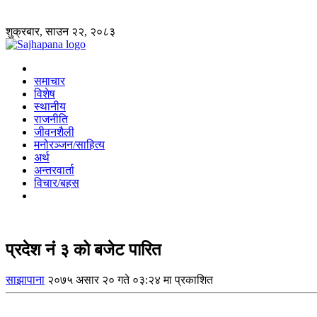
शुक्रबार, साउन २२, २०८३
समाचार
विशेष
स्थानीय
राजनीति
जीवनशैली
मनोरञ्जन/साहित्य
अर्थ
अन्तरवार्ता
विचार/बहस
प्रदेश नंं ३ को बजेट पारित
साझापाना
२०७५ असार २० गते ०३:२४ मा प्रकाशित