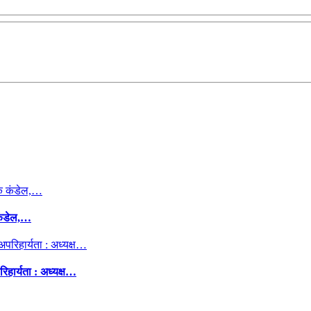
कंडेल,…
िहार्यता : अध्यक्ष…