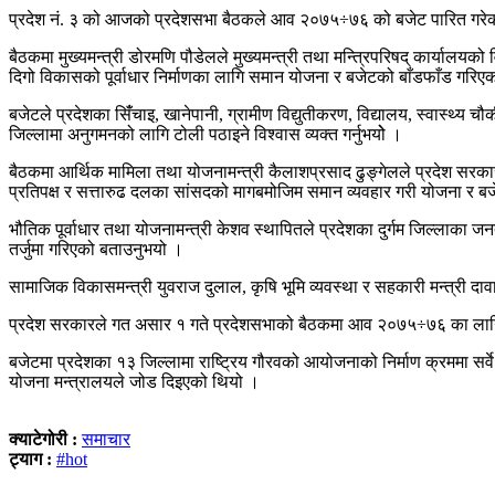
प्रदेश नं. ३ को आजको प्रदेशसभा बैठकले आव २०७५÷७६ को बजेट पारित गरे
बैठकमा मुख्यमन्त्री डोरमणि पौडेलले मुख्यमन्त्री तथा मन्त्रिपरिषद् कार्याल
दिगो विकासको पूर्वाधार निर्माणका लागि समान योजना र बजेटको बाँडफाँड गरि
बजेटले प्रदेशका सिँंचाइ, खानेपानी, ग्रामीण विद्युतीकरण, विद्यालय, स्वास्थ्
जिल्लामा अनुगमनको लागि टोली पठाइने विश्वास व्यक्त गर्नुभयोे ।
बैठकमा आर्थिक मामिला तथा योजनामन्त्री कैलाशप्रसाद ढुङ्गेलले प्रदेश सरका
प्रतिपक्ष र सत्तारुढ दलका सांसदको मागबमोजिम समान व्यवहार गरी योजना र बजेट
भौतिक पूर्वाधार तथा योजनामन्त्री केशव स्थापितले प्रदेशका दुर्गम जिल्लाका ज
तर्जुमा गरिएको बताउनुभयो ।
सामाजिक विकासमन्त्री युवराज दुलाल, कृषि भूमि व्यवस्था र सहकारी मन्त्री दा
प्रदेश सरकारले गत असार १ गते प्रदेशसभाको बैठकमा आव २०७५÷७६ का लाग
बजेटमा प्रदेशका १३ जिल्लामा राष्ट्रिय गौरवको आयोजनाको निर्माण क्रममा सर्वे 
योजना मन्त्रालयले जोड दिइएको थियो ।
क्याटेगोरी :
समाचार
ट्याग :
#hot