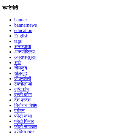
क्याटेगोरी
banner
bannernews
education
English
tags
अन्तरवार्ता
अन्तर्राष्ट्रिय
अपराध/सुरक्षा
अर्थ
खेलकुद
खेलकुद
जीवनशैली
टेक्नोलोजी
दृष्टिकोण
दृस्टी कोण
देश परदेश
निर्वाचन बिशेष
पर्यटन
फोटो कथा
फोटो फिचर
फोटो समाचार
ब्रेकिंग न्युज