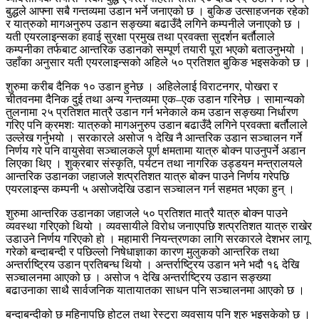
बुद्धले आफ्ना सबै गन्तव्यमा उडान भर्ने जनाएको छ । बुकिङ उत्साहजनक रहेको
र यात्रुको मागअनुरुप उडान सङ्ख्या बढाउँदै लगिने कम्पनीले जनाएको छ ।
यती एयरलाइन्सका हवाई सुरक्षा प्रमुख तथा प्रवक्ता सुदर्शन बर्तौलाले
कम्पनीका तर्फबाट आन्तरिक उडानको सम्पूर्ण तयारी पूरा भएको बताउनुभयो ।
उहाँका अनुसार यती एयरलाइन्सको अहिले ५० प्रतिशत बुकिङ भइसकेको छ ।
शुरुमा करीब दैनिक १० उडान हुनेछ । अहिलेलाई विराटनगर, पोखरा र
चीतवनमा दैनिक दुई तथा अन्य गन्तव्यमा एक–एक उडान गरिनेछ । सामान्यको
तुलनामा २५ प्रतिशत मात्रै उडान गर्न भनेकाले कम उडान सङ्ख्या निर्धारण
गरिए पनि क्रमशः यात्रुको मागअनुरुप उडान बढाउँदै लगिने प्रवक्ता बर्तौलाले
उल्लेख गर्नुभयो । सरकारले असोज १ देखि नै आन्तरिक उडान सञ्चालन गर्ने
निर्णय गरे पनि वायुसेवा सञ्चालकले पूर्ण क्षमतामा यात्रु बोक्न पाउनुपर्ने अडान
लिएका थिए । शुक्रबार संस्कृति, पर्यटन तथा नागरिक उड्डयन मन्त्रालयले
आन्तरिक उडानका जहाजले शत्प्रतिशत यात्रु बोक्न पाउने निर्णय गरेपछि
एयरलाइन्स कम्पनी ५ असोजदेखि उडान सञ्चालन गर्न सहमत भएका हुन् ।
शुरुमा आन्तरिक उडानका जहाजले ५० प्रतिशत मात्रै यात्रु बोक्न पाउने
व्यवस्था गरिएको थियो । व्यवसायीले विरोध जनाएपछि शत्प्रतिशत यात्रु राखेर
उडाउने निर्णय गरिएको हो । महामारी नियन्त्रणका लागि सरकारले देशभर लागू
गरेको बन्दाबन्दी र पछिल्लो निषेधाज्ञाका कारण मुलुकको आन्तरिक तथा
अन्तर्राष्ट्रिय उडान प्रतिबन्ध थियो । अन्तर्राष्ट्रिय उडान भने भदौ १६ देखि
सञ्चालनमा आएको छ । असोज १ देखि अन्तर्राष्ट्रिय उडान सङ्ख्या
बढाउनाका साथै सार्वजनिक यातायातका साधन पनि सञ्चालनमा आएको छ ।
बन्दाबन्दीको छ महिनापछि होटल तथा रेस्टुरा व्यवसाय पनि शुरु भइसकेको छ ।