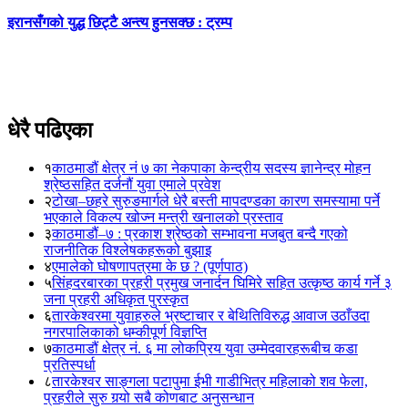
एनआरएनए एसिया प्याशिफिक सम्मेलनको तयारी अन्तिम चर
कंडेल,…
धेरै पढिएका
१
काठमाडौं क्षेत्र नं ७ का नेकपाका केन्द्रीय सदस्य ज्ञानेन्द्र मोहन
श्रेष्ठसहित दर्जनौं युवा एमाले प्रवेश
२
टोखा–छहरे सुरुङमार्गले धेरै बस्ती मापदण्डका कारण समस्यामा पर्ने
भएकाले विकल्प खोज्न मन्त्री खनालको प्रस्ताव
३
काठमाडौं–७ : प्रकाश श्रेष्ठको सम्भावना मजबुत बन्दै गएको
राजनीतिक विश्लेषकहरूको बुझाइ
४
एमालेको घोषणापत्रमा के छ ? (पूर्णपाठ)
५
सिंहदरबारका प्रहरी प्रमुख जनार्दन घिमिरे सहित उत्कृष्ठ कार्य गर्ने ३
जना प्रहरी अधिकृत पुरस्कृत
६
तारकेश्वरमा युवाहरुले भ्रष्टाचार र बेथितिविरुद्ध आवाज उठाँउदा
नगरपालिकाको धम्कीपूर्ण विज्ञप्ति
७
काठमाडौं क्षेत्र नं. ६ मा लोकप्रिय युवा उम्मेदवारहरूबीच कडा
प्रतिस्पर्धा
८
तारकेश्वर साङ्गला पटापुमा ईभी गाडीभित्र महिलाको शव फेला,
प्रहरीले सुरु गर्‍यो सबै कोणबाट अनुसन्धान