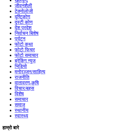
खेलकुद
जीवनशैली
टेक्नोलोजी
दृष्टिकोण
दृस्टी कोण
देश परदेश
निर्वाचन बिशेष
पर्यटन
फोटो कथा
फोटो फिचर
फोटो समाचार
ब्रेकिंग न्युज
भिडियो
मनोरञ्जन/साहित्य
राजनीति
वातावरण-कृषि
विचार/बहस
विशेष
समाचार
समाज
स्थानीय
स्वास्थ्य
हाम्रो बारे