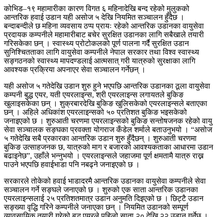
कोभिड–१९ महामारीका कारण विगत ६ महिनादेखि बन्द रहेको मुलुकको
आन्तरिक हवाई उडान यही असोज ५ देखि नियमित सञ्चालन हुँदैछ ।
बन्दाबन्दीले छ महिना व्यवसाय ठप्प प्रायः रहेको आन्तरिक उडानका वायुसेवा
प्रदायक कम्पनीले महामारीबाट बचेर सुरक्षित उडानका लागि सबैखाले तयारी
गरिसकेका छन् । स्वास्थ्य प्रोटोकलको पूर्ण पालना गर्दै सुरक्षित उडान
सुनिश्चितताका लागि वायुसेवा कम्पनीले नेपाल सरकार तथा विश्व स्वास्थ्य
सङ्गठनको स्वास्थ्य मापदण्डलाई आत्मसात् गरी यात्रुको सुरक्षाका लागि
आवश्यक प्रक्रिया अपनाएर सेवा सञ्चालन गर्नेछन् ।
यही असोज ५ गतेदेखि उडान शुरु हुने भएपछि आन्तरिक उडानका ठूला वायुसेवा
कम्पनी बुद्ध एयर, यती एयरलाइन्स, श्री एयरलाइन्स लगायतले बुकिङ
खुलाइसकेका छन् । शुक्रबारदेखि बुकिङ खुलिसकेको एयरलाइन्सले बताएका
छन् । अहिले अधिकांश एयरलाइन्सको ५० प्रतिशत बुकिङ भइसकेको
जनाइएको छ । शुरुआती चरणमा एयरलाइन्सको बुकिङ सन्तोषजनक रहेको वायु
सेवा सञ्चालक सङ्घका प्रवक्ता योगराज कँडेल शर्माले बताउनुभयो । “असोज
५ गतेदेखि सबै प्रकारका आन्तरिक उडान शुरु हुँदैछन् । शुरुआती चरणमा
बुकिङ उत्साहजनक छ, यात्रुको माग र बजारको आवश्यकताका आधारमा उडान
बढाइनेछ”, उहाँले भन्नुभयो । एयरलाइन्सले जहाजमा पूर्ण क्षमतामै यात्रु राख्न
पाउने भएपछि हवाईभाडा पनि नबढ्ने जनाइएको छ ।
सरकारले तोकेको हवाई भाडादरमै आन्तरिक उडानका वायुसेवा कम्पनीले सेवा
सञ्चालन गर्ने सङ्घले जनाएको छ । शुरुको एक साता आन्तरिक उडानका
एयरलाइन्सलाई २५ प्रतिशतमात्र उडान अनुमति दिइएको छ । छिट्टै उडान
सङ्ख्या वृद्धि गरिने कम्पनीले जनाएका छन् । नियमित उडानको सम्पूर्ण
व्यावसायिक तयारी गरेको बुद्ध एयरले पहिलो साता २० देखि २२ उडान गर्नेछ ।