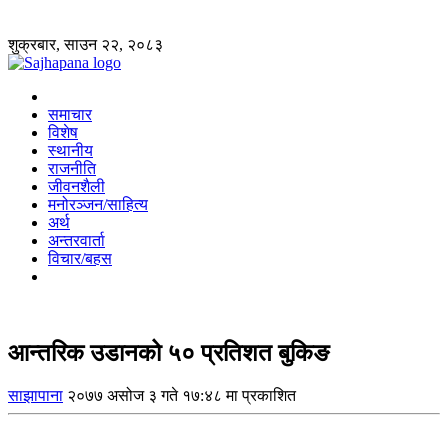
शुक्रबार, साउन २२, २०८३
समाचार
विशेष
स्थानीय
राजनीति
जीवनशैली
मनोरञ्जन/साहित्य
अर्थ
अन्तरवार्ता
विचार/बहस
आन्तरिक उडानको ५० प्रतिशत बुकिङ
साझापाना
२०७७ असोज ३ गते १७:४८ मा प्रकाशित