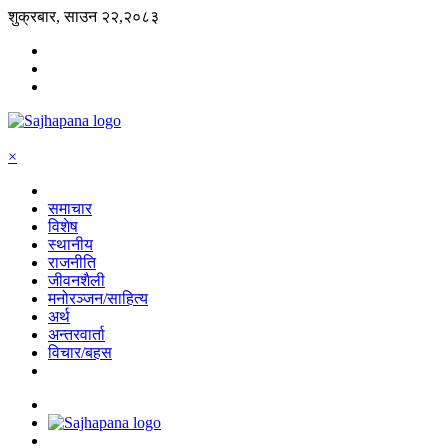
शुक्रबार, साउन २२,२०८३
×
समाचार
विशेष
स्थानीय
राजनीति
जीवनशैली
मनोरञ्जन/साहित्य
अर्थ
अन्तरवार्ता
विचार/बहस