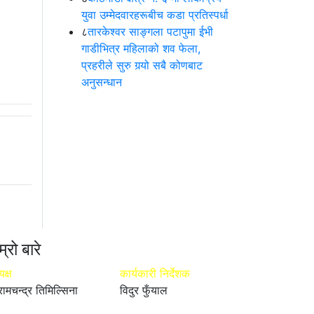
युवा उम्मेदवारहरूबीच कडा प्रतिस्पर्धा
८
तारकेश्वर साङ्गला पटापुमा ईभी
गाडीभित्र महिलाको शव फेला,
प्रहरीले सुरु गर्‍यो सबै कोणबाट
अनुसन्धान
म्रो बारे
यक्ष
कार्यकारी निर्देशक
रामचन्द्र तिमिल्सिना
विदुर फुँयाल