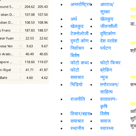
अन्तर्राष्ट्रिय
अपराध/
संस
सुरक्षा
सल
अर्थ
खेलकुद
डा.
खेलकुद
जीवनशैली
टेक्नोलोजी
दृष्टिकोण
दृस्टी कोण
देश परदेश
सम
निर्वाचन
पर्यटन
श्र
बिशेष
फोटो कथा
फोटो फिचर
फोटो
ब्रेकिंग
समाचार
न्युज
प्र
भिडियो
मनोरञ्जन/
सन्
साहित्य
राजनीति
वातावरण-
मल्
कृषि
आद
विचार/बहस
विशेष
सुज
समाचार
समाज
सुभ
स्थानीय
स्वास्थ्य