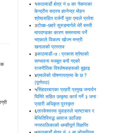
१
काठमाडौं क्षेत्र नं ७ का नेकपाका
केन्द्रीय सदस्य ज्ञानेन्द्र मोहन
श्रेष्ठसहित दर्जनौं युवा एमाले प्रवेश
२
टोखा–छहरे सुरुङमार्गले धेरै बस्ती
मापदण्डका कारण समस्यामा पर्ने
भएकाले विकल्प खोज्न मन्त्री
खनालको प्रस्ताव
३
काठमाडौं–७ : प्रकाश श्रेष्ठको
सम्भावना मजबुत बन्दै गएको
थिक
राजनीतिक विश्लेषकहरूको बुझाइ
४
एमालेको घोषणापत्रमा के छ ?
(पूर्णपाठ)
५
सिंहदरबारका प्रहरी प्रमुख जनार्दन
घिमिरे सहित उत्कृष्ठ कार्य गर्ने ३ जना
ग्री
प्रहरी अधिकृत पुरस्कृत
६
तारकेश्वरमा युवाहरुले भ्रष्टाचार र
बेथितिविरुद्ध आवाज उठाँउदा
नगरपालिकाको धम्कीपूर्ण विज्ञप्ति
७
काठमाडौं क्षेत्र नं. ६ मा लोकप्रिय