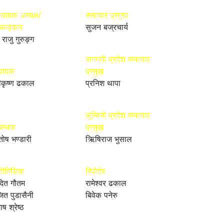
्थापक अध्यक्ष/
समाचार प्रमुख
्लाहकार
सुजन बज्रचार्य
 राजु गुरुङ्ग
बागमती प्रदेश समाचार
्पादक
प्रमुख
ीकृष्ण ढकाल
प्रनिश थापा
लुम्बिनी प्रदेश समाचार
बन्धक
प्रमुख
तोष भण्डारी
ऋिषिराज भुसाल
टीमिडिया
रिपोर्टर
ित गौतम
रामेश्वर ढकाल
ित पुडासैनी
बिवेक पनेरु
ाष श्रेष्ठ