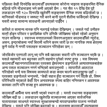
पछिल्ला केही दिनदेखि काठमाडौँ उपत्यकामा कोरोना भाइरस सङ्क्रमित दैनिक
बढिरहे पनि भीडभाडमा भने कमी आएको छैन । गत चैत ११ देखि देश पूरै
लकडाउन गरी १२० दिनपछि खुलेसँगै सङ्क्रमण दैनिक रुपमा बढिरहेको छ ।
मानिसको भीडभाड र जमघट गरी बस्ने बानी पुरानै शैलीमा फर्किएको देखिन्छ ।
यसरी बस्दा सामान्य सावधानी अपनाएको पाइँदैन ।
कतिले त सामान्य मास्क पनि नलगाई पसेका देखिन्छन् । जसले गर्दा उनीहरु
मात्रै होइन परिवार र छरछिमेक पनि उत्तिकै जोखिममा रहेको रहेको अनुमान
गाउन सकिन्छ । स्वास्थ्य मन्त्रालयको विवरणअनुसार काठमाडौँको न्युरोड,
असन, इन्द्रचोकमा नयाँ बिरामी थपिने क्रम जारी छ तर नागरिक त्यस क्षेत्रमा
कुनै पर्वाह नै नगरी पसलहरु सञ्चालन गरिरहेका छन् ।
जोरबिजोर प्रणाली लागू भए पनि सबै खालका सवारी पनि सञ्चालन भएकै छ ।
यसले महामारी थप बढ्नका लागि सहयोग पुगेको स्पष्ट हुन्छ । यस विषयमा
काठमाडौँ महानगरपालिकाका प्रवक्ता ईश्वरमान डङ्गोलले अत्यावश्यकबाहेक
अन्य पसल सञ्चालन नगर्न भनिएको बताउनुभयो । व्यापारीले आलटाल
गरिरहेको भन्दै यस विषयमा कामपाले कडा कदम चाल्ने बताउनुहुन्छ उहाँ ।
प्रवक्ता डङ्गोलले भन्नुभयो, “केही सहज हुँदा सञ्चालन गर्न दिएकै हो, विषम
परिस्थिति भएकाले केही दिन अनावश्यक रुपमा बाहिर ननिस्कन र आवश्यक
कामका लागि पनि सजह हुन आवश्यक छ ।
काठमाडौँ आफैँमा घना बस्ती भएको स्थान हो । यस्तो स्थानमा सङ्क्रमण
जोखिम बढी छ । लकडाउन खुलेपछि सञ्चालनमा आएका सार्वजनिक
यातायातका साधनले स्वास्थ्य सुरक्षासम्बन्धी मापदण्डसमेत पालना नगरेको
देखिन्छ । यसले पनि जोखिम बढाएको छ । हालसम्म काठमाडौँ उपत्यकामा