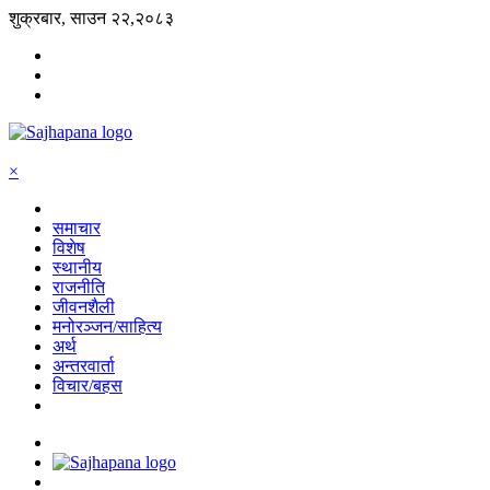
शुक्रबार, साउन २२,२०८३
×
समाचार
विशेष
स्थानीय
राजनीति
जीवनशैली
मनोरञ्जन/साहित्य
अर्थ
अन्तरवार्ता
विचार/बहस