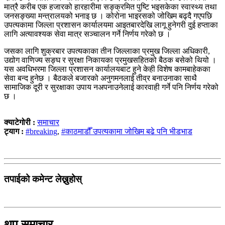
मात्रै करीब एक हजारको हारहारीमा सङ्क्रमित पुष्टि भइसकेका स्वास्थ्य तथा
जनसङ्ख्या मन्त्रालयको भनाइ छ । कोरोना भाइरसको जोखिम बढ्दै गएपछि
उपत्यकामा जिल्ला प्रशासन कार्यालयमा आइतबारदेखि लागू हुनेगरी दुई हप्ताका
लागि अत्यावश्यक सेवा मात्र सञ्चालन गर्ने निर्णय गरेको छ ।
जसका लागि शुक्रबार उपत्यकाका तीन जिल्लाका प्रमुख जिल्ला अधिकारी,
उद्योग वाणिज्य सङ्घ र सुरक्षा निकायका प्रमुखसहितको बैठक बसेको थियो ।
यस अवधिभरमा जिल्ला प्रशासन कार्यालयबाट हुने केही विशेष कामबाहेकका
सेवा बन्द हुनेछ । बैठकले बजारको अनुगमनलाई तीव्र बनाउनाका साथै
सामाजिक दूरी र सुरक्षाका उपाय नअपनाउनेलाई कारवाही गर्ने पनि निर्णय गरेको
छ ।
क्याटेगोरी :
समाचार
ट्याग :
#breaking
,
#काठमाडौँ उपत्यकामा जोखिम बढे पनि भीडभाड
तपाईको कमेन्ट लेख्नुहोस्
थप समाचार