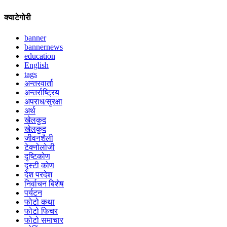
क्याटेगोरी
banner
bannernews
education
English
tags
अन्तरवार्ता
अन्तर्राष्ट्रिय
अपराध/सुरक्षा
अर्थ
खेलकुद
खेलकुद
जीवनशैली
टेक्नोलोजी
दृष्टिकोण
दृस्टी कोण
देश परदेश
निर्वाचन बिशेष
पर्यटन
फोटो कथा
फोटो फिचर
फोटो समाचार