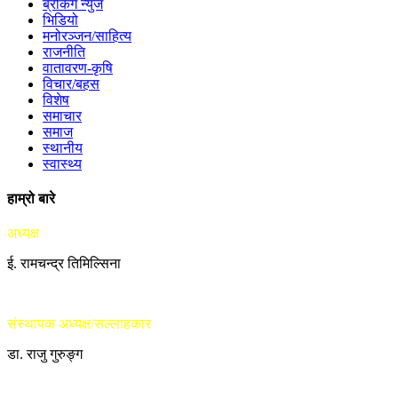
ब्रेकिंग न्युज
भिडियो
मनोरञ्जन/साहित्य
राजनीति
वातावरण-कृषि
विचार/बहस
विशेष
समाचार
समाज
स्थानीय
स्वास्थ्य
हाम्रो बारे
अध्यक्ष
ई. रामचन्द्र तिमिल्सिना
संस्थापक अध्यक्ष/सल्लाहकार
डा. राजु गुरुङ्ग