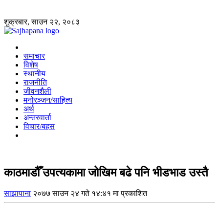
शुक्रबार, साउन २२, २०८३
समाचार
विशेष
स्थानीय
राजनीति
जीवनशैली
मनोरञ्जन/साहित्य
अर्थ
अन्तरवार्ता
विचार/बहस
काठमाडौँ उपत्यकामा जोखिम बढे पनि भीडभाड उस्तै
साझापाना
२०७७ साउन २४ गते १४:४१ मा प्रकाशित