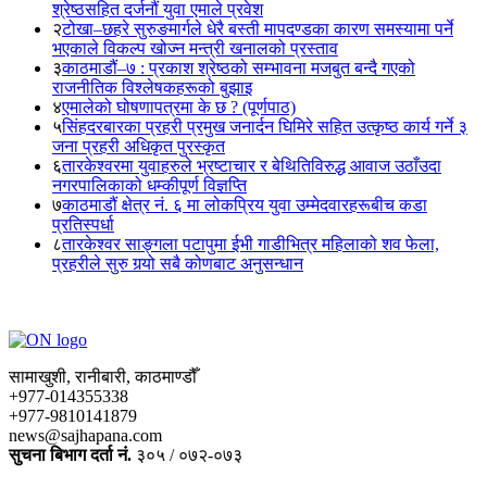
श्रेष्ठसहित दर्जनौं युवा एमाले प्रवेश
२
टोखा–छहरे सुरुङमार्गले धेरै बस्ती मापदण्डका कारण समस्यामा पर्ने
भएकाले विकल्प खोज्न मन्त्री खनालको प्रस्ताव
३
काठमाडौं–७ : प्रकाश श्रेष्ठको सम्भावना मजबुत बन्दै गएको
राजनीतिक विश्लेषकहरूको बुझाइ
४
एमालेको घोषणापत्रमा के छ ? (पूर्णपाठ)
५
सिंहदरबारका प्रहरी प्रमुख जनार्दन घिमिरे सहित उत्कृष्ठ कार्य गर्ने ३
जना प्रहरी अधिकृत पुरस्कृत
६
तारकेश्वरमा युवाहरुले भ्रष्टाचार र बेथितिविरुद्ध आवाज उठाँउदा
नगरपालिकाको धम्कीपूर्ण विज्ञप्ति
७
काठमाडौं क्षेत्र नं. ६ मा लोकप्रिय युवा उम्मेदवारहरूबीच कडा
प्रतिस्पर्धा
८
तारकेश्वर साङ्गला पटापुमा ईभी गाडीभित्र महिलाको शव फेला,
प्रहरीले सुरु गर्‍यो सबै कोणबाट अनुसन्धान
सामाखुशी, रानीबारी, काठमाण्डौँ
+977-014355338
+977-9810141879
news@sajhapana.com
सुचना बिभाग दर्ता नं.
३०५ / ०७२-०७३