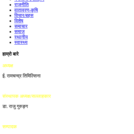
राजनीति
वातावरण-कृषि
विचार/बहस
विशेष
समाचार
समाज
स्थानीय
स्वास्थ्य
हाम्रो बारे
अध्यक्ष
ई. रामचन्द्र तिमिल्सिना
संस्थापक अध्यक्ष/सल्लाहकार
डा. राजु गुरुङ्ग
सम्पादक