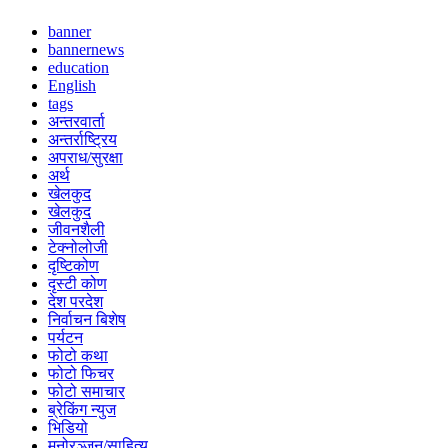
banner
bannernews
education
English
tags
अन्तरवार्ता
अन्तर्राष्ट्रिय
अपराध/सुरक्षा
अर्थ
खेलकुद
खेलकुद
जीवनशैली
टेक्नोलोजी
दृष्टिकोण
दृस्टी कोण
देश परदेश
निर्वाचन बिशेष
पर्यटन
फोटो कथा
फोटो फिचर
फोटो समाचार
ब्रेकिंग न्युज
भिडियो
मनोरञ्जन/साहित्य