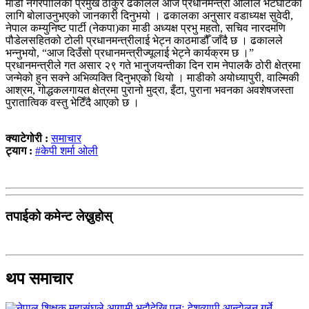
माडी नगरपालिका प्रमुख ठाकुर ढकालले आज प्रधानमन्त्री ओलीले भेटघाटका
लागि बोलाउनुभएको जानकारी दिनुभयो । ढकालका अनुसार वडाध्यक्ष सुवेदी,
नेपाल कम्युनिष्ट पार्टी (नेकपा)का माडी अध्यक्ष प्रभु महतो, सचिव नारदमणि
पौडेलसहितको टोली प्रधानमन्त्रीलाई भेट्न काठमाडौँ जाँदै छ । ढकालले
भन्नुभयो, “आज दिउँसो प्रधानमन्त्रीज्यूलाई भेट्ने कार्यक्रम छ ।”
प्रधानमन्त्रीले गत असार २९ गते भानुजयन्तीका दिन राम नेपालकै ठोरी क्षेत्रमा
जन्मेको हुन सक्ने अभिव्यक्ति दिनुभएको थियो । माडीको अयोध्यापुरी, वाल्मिकी
आश्रम, गोद्धकलगायत क्षेत्रमा पुरानो मुद्रा, इँटा, पुराना भवनका अवशेषजस्ता
पुरातात्विक वस्तु भेटिँदै आएको छ ।
क्याटेगोरी :
समाचार
ट्याग :
#केपी शर्मा ओली
तपाईको कमेन्ट लेख्नुहोस्
थप समाचार