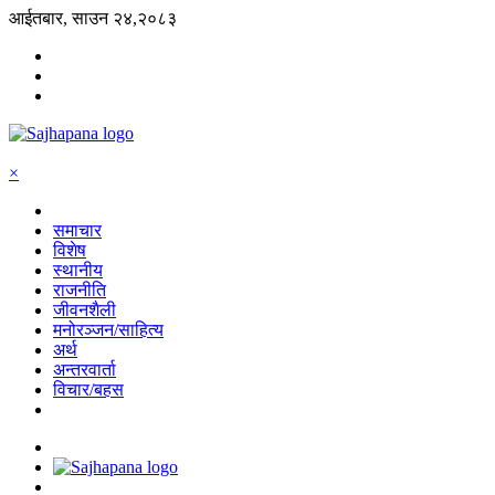
आईतबार, साउन २४,२०८३
×
समाचार
विशेष
स्थानीय
राजनीति
जीवनशैली
मनोरञ्जन/साहित्य
अर्थ
अन्तरवार्ता
विचार/बहस