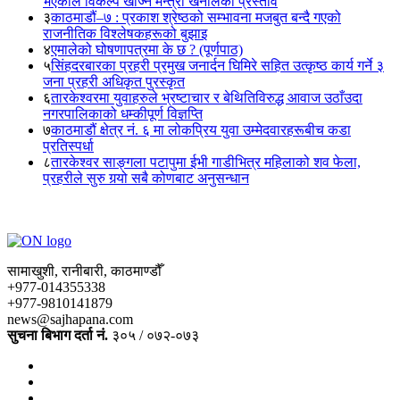
भएकाले विकल्प खोज्न मन्त्री खनालको प्रस्ताव
३
काठमाडौं–७ : प्रकाश श्रेष्ठको सम्भावना मजबुत बन्दै गएको
राजनीतिक विश्लेषकहरूको बुझाइ
४
एमालेको घोषणापत्रमा के छ ? (पूर्णपाठ)
५
सिंहदरबारका प्रहरी प्रमुख जनार्दन घिमिरे सहित उत्कृष्ठ कार्य गर्ने ३
जना प्रहरी अधिकृत पुरस्कृत
६
तारकेश्वरमा युवाहरुले भ्रष्टाचार र बेथितिविरुद्ध आवाज उठाँउदा
नगरपालिकाको धम्कीपूर्ण विज्ञप्ति
७
काठमाडौं क्षेत्र नं. ६ मा लोकप्रिय युवा उम्मेदवारहरूबीच कडा
प्रतिस्पर्धा
८
तारकेश्वर साङ्गला पटापुमा ईभी गाडीभित्र महिलाको शव फेला,
प्रहरीले सुरु गर्‍यो सबै कोणबाट अनुसन्धान
सामाखुशी, रानीबारी, काठमाण्डौँ
+977-014355338
+977-9810141879
news@sajhapana.com
सुचना बिभाग दर्ता नं.
३०५ / ०७२-०७३