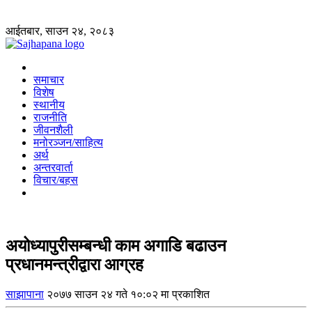
आईतबार, साउन २४, २०८३
समाचार
विशेष
स्थानीय
राजनीति
जीवनशैली
मनोरञ्जन/साहित्य
अर्थ
अन्तरवार्ता
विचार/बहस
अयोध्यापुरीसम्बन्धी काम अगाडि बढाउन
प्रधानमन्त्रीद्वारा आग्रह
साझापाना
२०७७ साउन २४ गते १०:०२ मा प्रकाशित