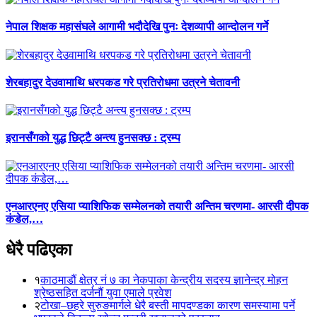
नेपाल शिक्षक महासंघले आगामी भदौदेखि पुनः देशव्यापी आन्दोलन गर्ने
शेरबहादुर देउवामाथि धरपकड गरे प्रतिरोधमा उत्रने चेतावनी
इरानसँगको युद्ध छिट्टै अन्त्य हुनसक्छ : ट्रम्प
एनआरएनए एसिया प्याशिफिक सम्मेलनको तयारी अन्तिम चरणमा- आरसी दीपक
कंडेल,…
धेरै पढिएका
१
काठमाडौं क्षेत्र नं ७ का नेकपाका केन्द्रीय सदस्य ज्ञानेन्द्र मोहन
श्रेष्ठसहित दर्जनौं युवा एमाले प्रवेश
२
टोखा–छहरे सुरुङमार्गले धेरै बस्ती मापदण्डका कारण समस्यामा पर्ने