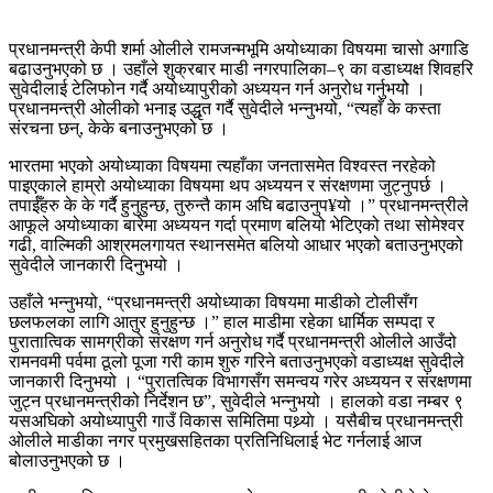
प्रधानमन्त्री केपी शर्मा ओलीले रामजन्मभूमि अयोध्याका विषयमा चासो अगाडि
बढाउनुभएको छ । उहाँले शुक्रबार माडी नगरपालिका–९ का वडाध्यक्ष शिवहरि
सुवेदीलाई टेलिफोन गर्दै अयोध्यापुरीको अध्ययन गर्न अनुरोध गर्नुभयोे ।
प्रधानमन्त्री ओलीको भनाइ उद्धृत गर्दै सुवेदीले भन्नुभयो, “त्यहाँ के कस्ता
संरचना छन्, केके बनाउनुभएको छ ।
भारतमा भएको अयोध्याका विषयमा त्यहाँका जनतासमेत विश्वस्त नरहेको
पाइएकाले हाम्रो अयोध्याका विषयमा थप अध्ययन र संरक्षणमा जुट्नुपर्छ ।
तपाईँहरु के के गर्दै हुनुहुन्छ, तुरुन्तै काम अघि बढाउनुप¥यो ।” प्रधानमन्त्रीले
आफूले अयोध्याका बारेमा अध्ययन गर्दा प्रमाण बलियो भेटिएको तथा सोमेश्वर
गढी, वाल्मिकी आश्रमलगायत स्थानसमेत बलियो आधार भएको बताउनुभएको
सुवेदीले जानकारी दिनुभयो ।
उहाँले भन्नुभयो, “प्रधानमन्त्री अयोध्याका विषयमा माडीको टोलीसँग
छलफलका लागि आतुर हुनुहुन्छ ।” हाल माडीमा रहेका धार्मिक सम्पदा र
पुरातात्विक सामग्रीको संरक्षण गर्न अनुरोध गर्दै प्रधानमन्त्री ओलीले आउँदो
रामनवमी पर्वमा ठूलो पूजा गरी काम शुरु गरिने बताउनुभएको वडाध्यक्ष सुवेदीले
जानकारी दिनुभयो । “पुरातत्विक विभागसँग समन्वय गरेर अध्ययन र संरक्षणमा
जुट्न प्रधानमन्त्रीको निर्देशन छ”, सुवेदीले भन्नुभयो । हालको वडा नम्बर ९
यसअघिको अयोध्यापुरी गाउँ विकास समितिमा पथ्र्याे । यसैबीच प्रधानमन्त्री
ओलीले माडीका नगर प्रमुखसहितका प्रतिनिधिलाई भेट गर्नलाई आज
बोलाउनुभएको छ ।