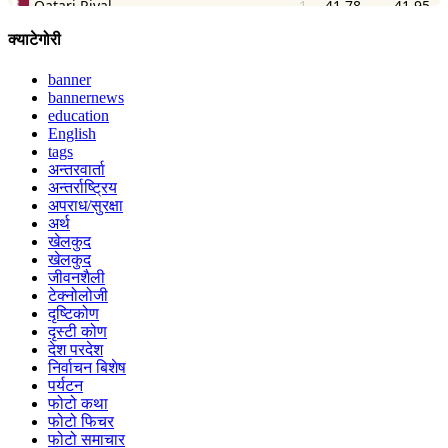
क्याटेगोरी
banner
bannernews
education
English
tags
अन्तरवार्ता
अन्तर्राष्ट्रिय
अपराध/सुरक्षा
अर्थ
खेलकुद
खेलकुद
जीवनशैली
टेक्नोलोजी
दृष्टिकोण
दृस्टी कोण
देश परदेश
निर्वाचन बिशेष
पर्यटन
फोटो कथा
फोटो फिचर
फोटो समाचार