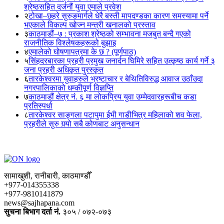
श्रेष्ठसहित दर्जनौं युवा एमाले प्रवेश
२
टोखा–छहरे सुरुङमार्गले धेरै बस्ती मापदण्डका कारण समस्यामा पर्ने
भएकाले विकल्प खोज्न मन्त्री खनालको प्रस्ताव
३
काठमाडौं–७ : प्रकाश श्रेष्ठको सम्भावना मजबुत बन्दै गएको
राजनीतिक विश्लेषकहरूको बुझाइ
४
एमालेको घोषणापत्रमा के छ ? (पूर्णपाठ)
५
सिंहदरबारका प्रहरी प्रमुख जनार्दन घिमिरे सहित उत्कृष्ठ कार्य गर्ने ३
जना प्रहरी अधिकृत पुरस्कृत
६
तारकेश्वरमा युवाहरुले भ्रष्टाचार र बेथितिविरुद्ध आवाज उठाँउदा
नगरपालिकाको धम्कीपूर्ण विज्ञप्ति
७
काठमाडौं क्षेत्र नं. ६ मा लोकप्रिय युवा उम्मेदवारहरूबीच कडा
प्रतिस्पर्धा
८
तारकेश्वर साङ्गला पटापुमा ईभी गाडीभित्र महिलाको शव फेला,
प्रहरीले सुरु गर्‍यो सबै कोणबाट अनुसन्धान
सामाखुशी, रानीबारी, काठमाण्डौँ
+977-014355338
+977-9810141879
news@sajhapana.com
सुचना बिभाग दर्ता नं.
३०५ / ०७२-०७३