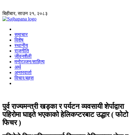
बिहीबार, साउन २१, २०८३
समाचार
विशेष
स्थानीय
राजनीति
जीवनशैली
मनोरञ्जन/साहित्य
अर्थ
अन्तरवार्ता
विचार/बहस
पुर्व राज्यमन्त्री खड्का र पर्यटन व्यवसायी शेर्पाद्वारा
पहिरोमा घाइते भएकाको हेलिकप्टरबाट उद्धार ( फोटो
फिचर )