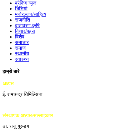
ब्रेकिंग न्युज
भिडियो
मनोरञ्जन/साहित्य
राजनीति
वातावरण-कृषि
विचार/बहस
विशेष
समाचार
समाज
स्थानीय
स्वास्थ्य
हाम्रो बारे
अध्यक्ष
ई. रामचन्द्र तिमिल्सिना
संस्थापक अध्यक्ष/सल्लाहकार
डा. राजु गुरुङ्ग