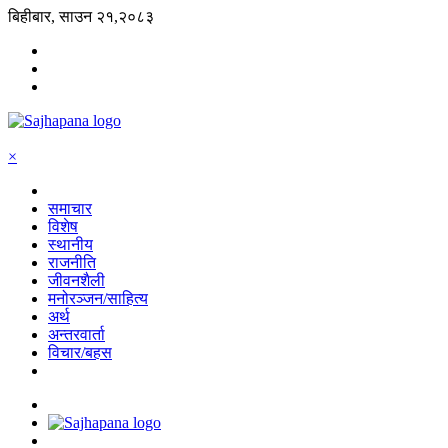
बिहीबार, साउन २१,२०८३
×
समाचार
विशेष
स्थानीय
राजनीति
जीवनशैली
मनोरञ्जन/साहित्य
अर्थ
अन्तरवार्ता
विचार/बहस