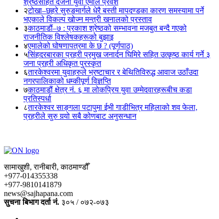
श्रेष्ठसहित दर्जनौं युवा एमाले प्रवेश
२
टोखा–छहरे सुरुङमार्गले धेरै बस्ती मापदण्डका कारण समस्यामा पर्ने
भएकाले विकल्प खोज्न मन्त्री खनालको प्रस्ताव
३
काठमाडौं–७ : प्रकाश श्रेष्ठको सम्भावना मजबुत बन्दै गएको
राजनीतिक विश्लेषकहरूको बुझाइ
४
एमालेको घोषणापत्रमा के छ ? (पूर्णपाठ)
५
सिंहदरबारका प्रहरी प्रमुख जनार्दन घिमिरे सहित उत्कृष्ठ कार्य गर्ने ३
जना प्रहरी अधिकृत पुरस्कृत
६
तारकेश्वरमा युवाहरुले भ्रष्टाचार र बेथितिविरुद्ध आवाज उठाँउदा
नगरपालिकाको धम्कीपूर्ण विज्ञप्ति
७
काठमाडौं क्षेत्र नं. ६ मा लोकप्रिय युवा उम्मेदवारहरूबीच कडा
प्रतिस्पर्धा
८
तारकेश्वर साङ्गला पटापुमा ईभी गाडीभित्र महिलाको शव फेला,
प्रहरीले सुरु गर्‍यो सबै कोणबाट अनुसन्धान
सामाखुशी, रानीबारी, काठमाण्डौँ
+977-014355338
+977-9810141879
news@sajhapana.com
सुचना बिभाग दर्ता नं.
३०५ / ०७२-०७३