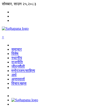
सोमबार, साउन २५,२०८३
×
समाचार
विशेष
स्थानीय
राजनीति
जीवनशैली
मनोरञ्जन/साहित्य
अर्थ
अन्तरवार्ता
विचार/बहस