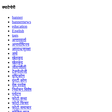
क्याटेगोरी
banner
bannernews
education
English
tags
अन्तरवार्ता
अन्तर्राष्ट्रिय
अपराध/सुरक्षा
अर्थ
खेलकुद
खेलकुद
जीवनशैली
टेक्नोलोजी
दृष्टिकोण
दृस्टी कोण
देश परदेश
निर्वाचन बिशेष
पर्यटन
फोटो कथा
फोटो फिचर
फोटो समाचार
ब्रेकिंग न्युज