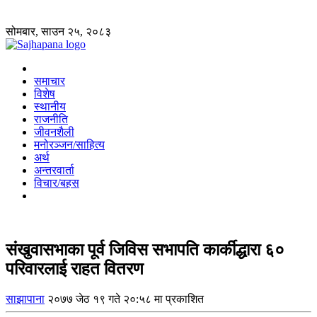
सोमबार, साउन २५, २०८३
समाचार
विशेष
स्थानीय
राजनीति
जीवनशैली
मनोरञ्जन/साहित्य
अर्थ
अन्तरवार्ता
विचार/बहस
संखुवासभाका पूर्व जिविस सभापति कार्कीद्धारा ६०
परिवारलाई राहत वितरण
साझापाना
२०७७ जेठ १९ गते २०:५८ मा प्रकाशित