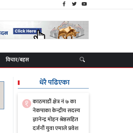
विचार/बहस
धेरै पढिएका
१
काठमाडौं क्षेत्र नं ७ का
नेकपाका केन्द्रीय सदस्य
ज्ञानेन्द्र मोहन श्रेष्ठसहित
दर्जनौं युवा एमाले प्रवेश