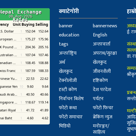
क्याटेगोरी
हाम्र
banner
bannernews
अध्यक
ई. रा
education
English
tags
अन्तरवार्ता
संस्थ
सल्ल
अन्तर्राष्ट्रिय
अपराध/सुरक्षा
डा. रा
अर्थ
खेलकुद
सम्प
खेलकुद
जीवनशैली
श्री
टेक्नोलोजी
दृष्टिकोण
दृस्टी कोण
देश परदेश
प्रबन
निर्वाचन बिशेष
पर्यटन
सन्तो
फोटो कथा
फोटो फिचर
मल्ट
फोटो समाचार
ब्रेकिंग न्युज
आदि
सुजि
भिडियो
मनोरञ्जन/
सुभाष 
साहित्य