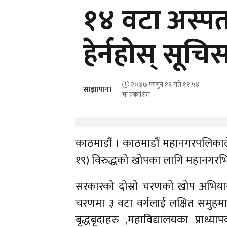
१४ वटा अस्पता
हेर्नहोस् सूचि
२०७७ फागुन १९ गते ११:५४
साझापाना
मा प्रकाशित
काठमाडौं । काठमाडौं महानगरपलिका
१९) विरुद्धको खोपका लागि महानगरभित
सरकारको दोस्रो चरणको खोप अभियान 
चरणमा ३ वटा वर्गलाई लक्षित समुहमा
बृद्धबृदाहरु ,महाविद्यालयका प्राध