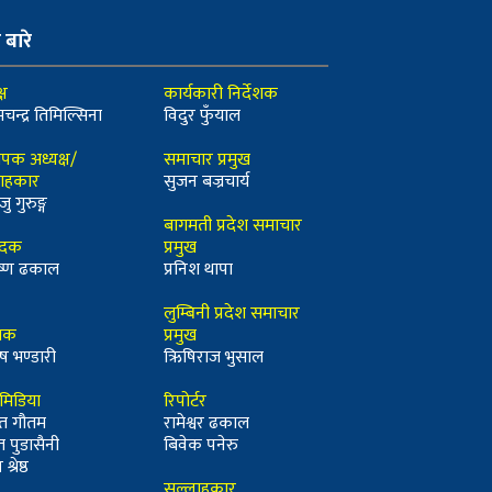
ो बारे
्ष
कार्यकारी निर्देशक
मचन्द्र तिमिल्सिना
विदुर फुँयाल
ापक अध्यक्ष/
समाचार प्रमुख
ाहकार
सुजन बज्रचार्य
जु गुरुङ्ग
बागमती प्रदेश समाचार
ादक
प्रमुख
कृष्ण ढकाल
प्रनिश थापा
लुम्बिनी प्रदेश समाचार
्धक
प्रमुख
ष भण्डारी
ऋिषिराज भुसाल
ीमिडिया
रिपोर्टर
त गौतम
रामेश्वर ढकाल
त पुडासैनी
बिवेक पनेरु
श्रेष्ठ
सल्लाहकार