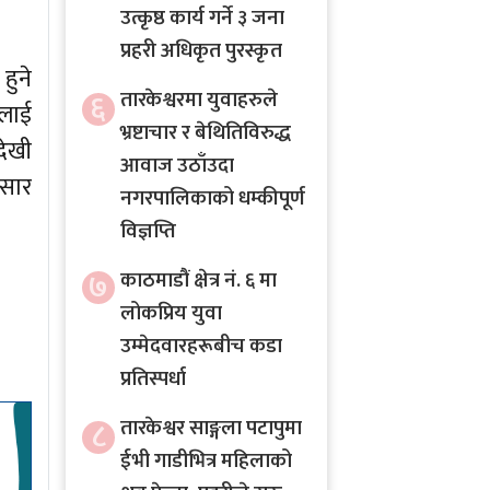
उत्कृष्ठ कार्य गर्ने ३ जना
प्रहरी अधिकृत पुरस्कृत
हुने
६
तारकेश्वरमा युवाहरुले
ालाई
भ्रष्टाचार र बेथितिविरुद्ध
देखी
आवाज उठाँउदा
ुसार
नगरपालिकाको धम्कीपूर्ण
विज्ञप्ति
७
काठमाडौं क्षेत्र नं. ६ मा
लोकप्रिय युवा
उम्मेदवारहरूबीच कडा
प्रतिस्पर्धा
८
तारकेश्वर साङ्गला पटापुमा
ईभी गाडीभित्र महिलाको