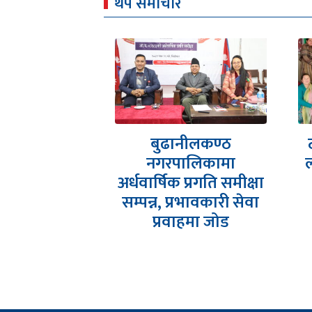
थप समाचार
वर नगरपालिका
बुढानीलकण्ठ
ि रनिङ् शिल्ड
नगरपालिकामा
ल
ितामा लगातार
अर्धवार्षिक प्रगति समीक्षा
क च्याम्पियन
सम्पन्न, प्रभावकारी सेवा
प्रवाहमा जोड