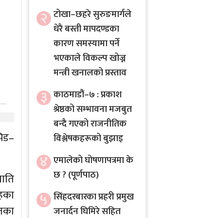
२
टोखा–छहरे सुरुङमार्गले
धेरै बस्ती मापदण्डका
कारण समस्यामा पर्ने
भएकाले विकल्प खोज्न
मन्त्री खनालको प्रस्ताव
३
काठमाडौं–७ : प्रकाश
श्रेष्ठको सम्भावना मजबुत
बन्दै गएको राजनीतिक
भिड–
विश्लेषकहरूको बुझाइ
४
एमालेको घोषणापत्रमा के
छ ? (पूर्णपाठ)
वाति
ुहका
५
सिंहदरबारका प्रहरी प्रमुख
ातका
जनार्दन घिमिरे सहित