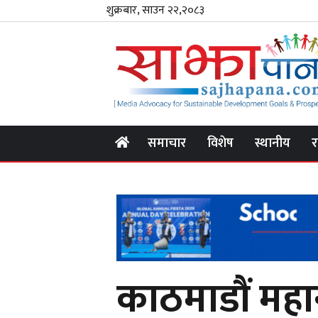
शुक्रबार, साउन २२,२०८३
समाचार
विशेष
स्थानीय
र
काठमाडौं मह