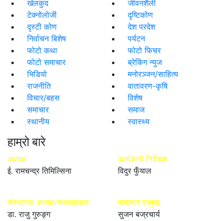
खेलकुद
जीवनशैली
टेक्नोलोजी
दृष्टिकोण
दृस्टी कोण
देश परदेश
निर्वाचन बिशेष
पर्यटन
फोटो कथा
फोटो फिचर
फोटो समाचार
ब्रेकिंग न्युज
भिडियो
मनोरञ्जन/साहित्य
राजनीति
वातावरण-कृषि
विचार/बहस
विशेष
समाचार
समाज
स्थानीय
स्वास्थ्य
हाम्रो बारे
अध्यक्ष
कार्यकारी निर्देशक
ई. रामचन्द्र तिमिल्सिना
विदुर फुँयाल
संस्थापक अध्यक्ष/सल्लाहकार
समाचार प्रमुख
डा. राजु गुरुङ्ग
सुजन बज्रचार्य