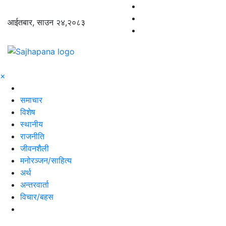
आईतबार, साउन २४,२०८३
×
समाचार
विशेष
स्थानीय
राजनीति
जीवनशैली
मनोरञ्जन/साहित्य
अर्थ
अन्तरवार्ता
विचार/बहस