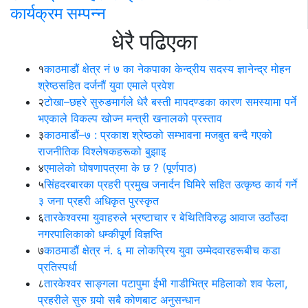
कार्यक्रम सम्पन्न
धेरै पढिएका
१
काठमाडौं क्षेत्र नं ७ का नेकपाका केन्द्रीय सदस्य ज्ञानेन्द्र मोहन
श्रेष्ठसहित दर्जनौं युवा एमाले प्रवेश
२
टोखा–छहरे सुरुङमार्गले धेरै बस्ती मापदण्डका कारण समस्यामा पर्ने
भएकाले विकल्प खोज्न मन्त्री खनालको प्रस्ताव
३
काठमाडौं–७ : प्रकाश श्रेष्ठको सम्भावना मजबुत बन्दै गएको
राजनीतिक विश्लेषकहरूको बुझाइ
४
एमालेको घोषणापत्रमा के छ ? (पूर्णपाठ)
५
सिंहदरबारका प्रहरी प्रमुख जनार्दन घिमिरे सहित उत्कृष्ठ कार्य गर्ने
३ जना प्रहरी अधिकृत पुरस्कृत
६
तारकेश्वरमा युवाहरुले भ्रष्टाचार र बेथितिविरुद्ध आवाज उठाँउदा
नगरपालिकाको धम्कीपूर्ण विज्ञप्ति
७
काठमाडौं क्षेत्र नं. ६ मा लोकप्रिय युवा उम्मेदवारहरूबीच कडा
प्रतिस्पर्धा
८
तारकेश्वर साङ्गला पटापुमा ईभी गाडीभित्र महिलाको शव फेला,
प्रहरीले सुरु गर्‍यो सबै कोणबाट अनुसन्धान