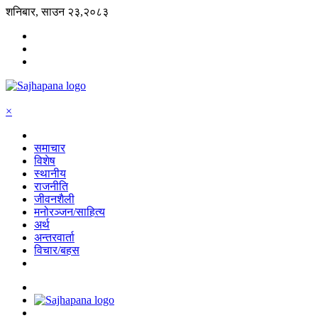
शनिबार, साउन २३,२०८३
×
समाचार
विशेष
स्थानीय
राजनीति
जीवनशैली
मनोरञ्जन/साहित्य
अर्थ
अन्तरवार्ता
विचार/बहस