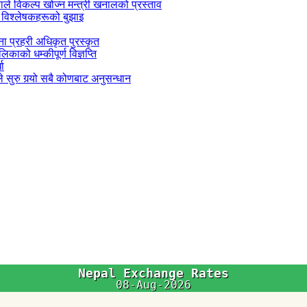
काले विकल्प खोज्न मन्त्री खनालको प्रस्ताव
 विश्लेषकहरूको बुझाइ
जना प्रहरी अधिकृत पुरस्कृत
काको धम्कीपूर्ण विज्ञप्ति
धा
 सुरु गर्‍यो सबै कोणबाट अनुसन्धान