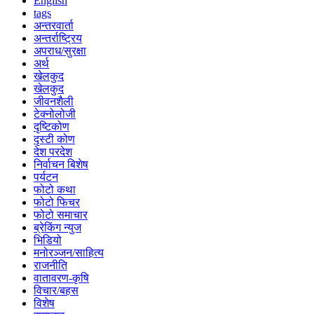
English
tags
अन्तरवार्ता
अन्तर्राष्ट्रिय
अपराध/सुरक्षा
अर्थ
खेलकुद
खेलकुद
जीवनशैली
टेक्नोलोजी
दृष्टिकोण
दृस्टी कोण
देश परदेश
निर्वाचन बिशेष
पर्यटन
फोटो कथा
फोटो फिचर
फोटो समाचार
ब्रेकिंग न्युज
भिडियो
मनोरञ्जन/साहित्य
राजनीति
वातावरण-कृषि
विचार/बहस
विशेष