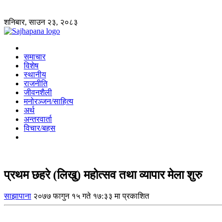
शनिबार, साउन २३, २०८३
समाचार
विशेष
स्थानीय
राजनीति
जीवनशैली
मनोरञ्जन/साहित्य
अर्थ
अन्तरवार्ता
विचार/बहस
प्रथम छहरे (लिखु) महोत्सव तथा व्यापार मेला शुरु
साझापाना
२०७७ फागुन १५ गते १७:३३ मा प्रकाशित