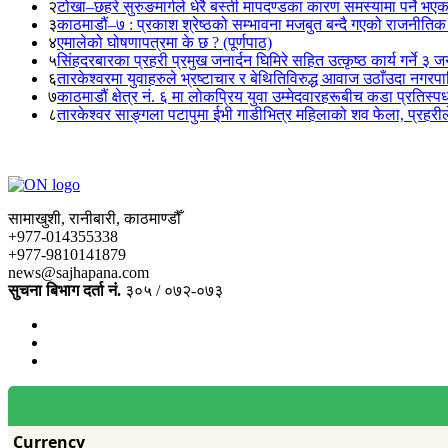
२
टोखा–छहरे सुरुङमार्गले धेरै बस्ती मापदण्डका कारण समस्यामा पर्ने भए
३
काठमाडौं–७ : प्रकाश श्रेष्ठको सम्भावना मजबुत बन्दै गएको राजनीतिक
४
एमालेको घोषणापत्रमा के छ ? (पूर्णपाठ)
५
सिंहदरबारका प्रहरी प्रमुख जनार्दन घिमिरे सहित उत्कृष्ठ कार्य गर्ने ३ 
६
तारकेश्वरमा युवाहरुले भ्रष्टाचार र बेथितिविरुद्ध आवाज उठाँउदा नगरपालि
७
काठमाडौं क्षेत्र नं. ६ मा लोकप्रिय युवा उम्मेदवारहरूबीच कडा प्रतिस्पर्
८
तारकेश्वर साङ्गला पटापुमा ईभी गाडीभित्र महिलाको शव फेला, प्रहरीले
सामाखुशी, रानीबारी, काठमाण्डौँ
+977-014355338
+977-9810141879
news@sajhapana.com
सुचना बिभाग दर्ता नं.
३०५ / ०७२-०७३