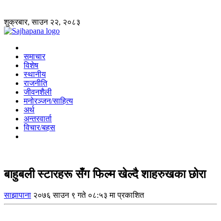
शुक्रबार, साउन २२, २०८३
समाचार
विशेष
स्थानीय
राजनीति
जीवनशैली
मनोरञ्जन/साहित्य
अर्थ
अन्तरवार्ता
विचार/बहस
बाहुबली स्टारहरू सँग फिल्म खेल्दै शाहरुखका छोरा
साझापाना
२०७६ साउन ९ गते ०८:५३ मा प्रकाशित