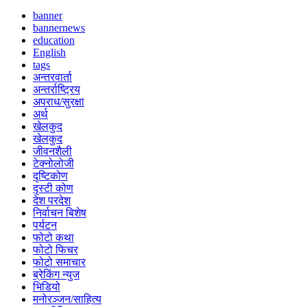
banner
bannernews
education
English
tags
अन्तरवार्ता
अन्तर्राष्ट्रिय
अपराध/सुरक्षा
अर्थ
खेलकुद
खेलकुद
जीवनशैली
टेक्नोलोजी
दृष्टिकोण
दृस्टी कोण
देश परदेश
निर्वाचन बिशेष
पर्यटन
फोटो कथा
फोटो फिचर
फोटो समाचार
ब्रेकिंग न्युज
भिडियो
मनोरञ्जन/साहित्य