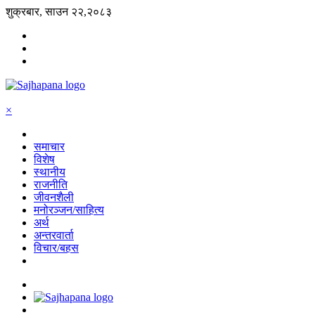
शुक्रबार, साउन २२,२०८३
×
समाचार
विशेष
स्थानीय
राजनीति
जीवनशैली
मनोरञ्जन/साहित्य
अर्थ
अन्तरवार्ता
विचार/बहस