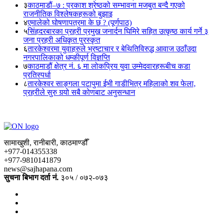
३
काठमाडौं–७ : प्रकाश श्रेष्ठको सम्भावना मजबुत बन्दै गएको
राजनीतिक विश्लेषकहरूको बुझाइ
४
एमालेको घोषणापत्रमा के छ ? (पूर्णपाठ)
५
सिंहदरबारका प्रहरी प्रमुख जनार्दन घिमिरे सहित उत्कृष्ठ कार्य गर्ने ३
जना प्रहरी अधिकृत पुरस्कृत
६
तारकेश्वरमा युवाहरुले भ्रष्टाचार र बेथितिविरुद्ध आवाज उठाँउदा
नगरपालिकाको धम्कीपूर्ण विज्ञप्ति
७
काठमाडौं क्षेत्र नं. ६ मा लोकप्रिय युवा उम्मेदवारहरूबीच कडा
प्रतिस्पर्धा
८
तारकेश्वर साङ्गला पटापुमा ईभी गाडीभित्र महिलाको शव फेला,
प्रहरीले सुरु गर्‍यो सबै कोणबाट अनुसन्धान
सामाखुशी, रानीबारी, काठमाण्डौँ
+977-014355338
+977-9810141879
news@sajhapana.com
सुचना बिभाग दर्ता नं.
३०५ / ०७२-०७३