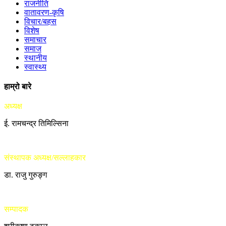
राजनीति
वातावरण-कृषि
विचार/बहस
विशेष
समाचार
समाज
स्थानीय
स्वास्थ्य
हाम्रो बारे
अध्यक्ष
ई. रामचन्द्र तिमिल्सिना
संस्थापक अध्यक्ष/सल्लाहकार
डा. राजु गुरुङ्ग
सम्पादक