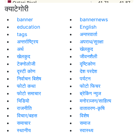
क्याटेगोरी
banner
bannernews
education
English
tags
अन्तरवार्ता
अन्तर्राष्ट्रिय
अपराध/सुरक्षा
अर्थ
खेलकुद
खेलकुद
जीवनशैली
टेक्नोलोजी
दृष्टिकोण
दृस्टी कोण
देश परदेश
निर्वाचन बिशेष
पर्यटन
फोटो कथा
फोटो फिचर
फोटो समाचार
ब्रेकिंग न्युज
भिडियो
मनोरञ्जन/साहित्य
राजनीति
वातावरण-कृषि
विचार/बहस
विशेष
समाचार
समाज
स्थानीय
स्वास्थ्य