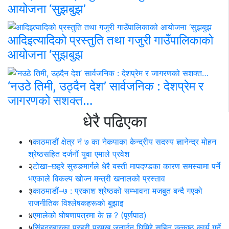
आयोजना ‘सुझबुझ’
आदिइत्यादिको प्रस्तुति तथा गजुरी गाउँपालिकाको
आयोजना ‘सुझबुझ
‘नउठे तिमी, उठ्दैन देश’ सार्वजनिक : देशप्रेम र
जागरणको सशक्त…
धेरै पढिएका
१
काठमाडौं क्षेत्र नं ७ का नेकपाका केन्द्रीय सदस्य ज्ञानेन्द्र मोहन
श्रेष्ठसहित दर्जनौं युवा एमाले प्रवेश
२
टोखा–छहरे सुरुङमार्गले धेरै बस्ती मापदण्डका कारण समस्यामा पर्ने
भएकाले विकल्प खोज्न मन्त्री खनालको प्रस्ताव
३
काठमाडौं–७ : प्रकाश श्रेष्ठको सम्भावना मजबुत बन्दै गएको
राजनीतिक विश्लेषकहरूको बुझाइ
४
एमालेको घोषणापत्रमा के छ ? (पूर्णपाठ)
५
सिंहदरबारका प्रहरी प्रमुख जनार्दन घिमिरे सहित उत्कृष्ठ कार्य गर्ने