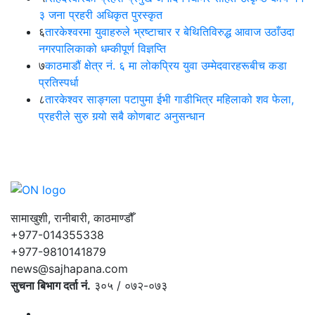
३ जना प्रहरी अधिकृत पुरस्कृत
६
तारकेश्वरमा युवाहरुले भ्रष्टाचार र बेथितिविरुद्ध आवाज उठाँउदा
नगरपालिकाको धम्कीपूर्ण विज्ञप्ति
७
काठमाडौं क्षेत्र नं. ६ मा लोकप्रिय युवा उम्मेदवारहरूबीच कडा
प्रतिस्पर्धा
८
तारकेश्वर साङ्गला पटापुमा ईभी गाडीभित्र महिलाको शव फेला,
प्रहरीले सुरु गर्‍यो सबै कोणबाट अनुसन्धान
सामाखुशी, रानीबारी, काठमाण्डौँ
+977-014355338
+977-9810141879
news@sajhapana.com
सुचना बिभाग दर्ता नं.
३०५ / ०७२-०७३