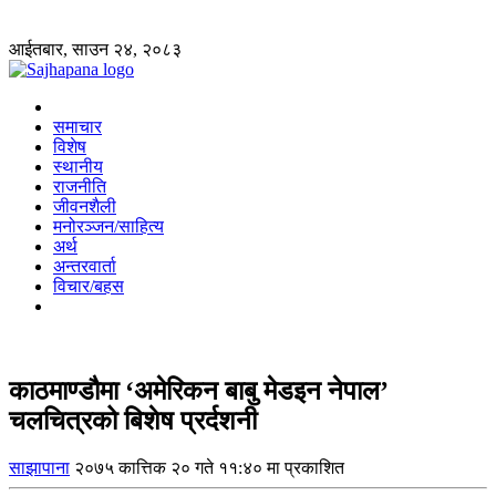
आईतबार, साउन २४, २०८३
समाचार
विशेष
स्थानीय
राजनीति
जीवनशैली
मनोरञ्जन/साहित्य
अर्थ
अन्तरवार्ता
विचार/बहस
काठमाण्डौमा ‘अमेरिकन बाबु मेडइन नेपाल’
चलचित्रको बिशेष प्रर्दशनी
साझापाना
२०७५ कात्तिक २० गते ११:४० मा प्रकाशित