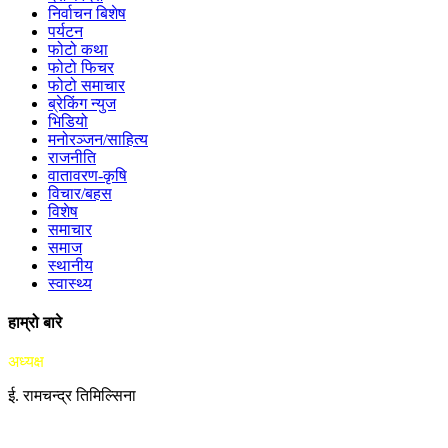
निर्वाचन बिशेष
पर्यटन
फोटो कथा
फोटो फिचर
फोटो समाचार
ब्रेकिंग न्युज
भिडियो
मनोरञ्जन/साहित्य
राजनीति
वातावरण-कृषि
विचार/बहस
विशेष
समाचार
समाज
स्थानीय
स्वास्थ्य
हाम्रो बारे
अध्यक्ष
ई. रामचन्द्र तिमिल्सिना