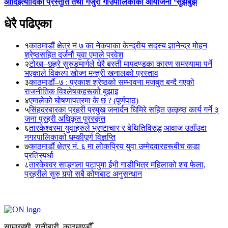
आदिइत्यादिको प्रस्तुति तथा गजुरी गाउँपालिकाको आयोजना ‘सुझबुझ
धेरै पढिएका
१
काठमाडौं क्षेत्र नं ७ का नेकपाका केन्द्रीय सदस्य ज्ञानेन्द्र मोहन
श्रेष्ठसहित दर्जनौं युवा एमाले प्रवेश
२
टोखा–छहरे सुरुङमार्गले धेरै बस्ती मापदण्डका कारण समस्यामा पर्ने
भएकाले विकल्प खोज्न मन्त्री खनालको प्रस्ताव
३
काठमाडौं–७ : प्रकाश श्रेष्ठको सम्भावना मजबुत बन्दै गएको
राजनीतिक विश्लेषकहरूको बुझाइ
४
एमालेको घोषणापत्रमा के छ ? (पूर्णपाठ)
५
सिंहदरबारका प्रहरी प्रमुख जनार्दन घिमिरे सहित उत्कृष्ठ कार्य गर्ने ३
जना प्रहरी अधिकृत पुरस्कृत
६
तारकेश्वरमा युवाहरुले भ्रष्टाचार र बेथितिविरुद्ध आवाज उठाँउदा
नगरपालिकाको धम्कीपूर्ण विज्ञप्ति
७
काठमाडौं क्षेत्र नं. ६ मा लोकप्रिय युवा उम्मेदवारहरूबीच कडा
प्रतिस्पर्धा
८
तारकेश्वर साङ्गला पटापुमा ईभी गाडीभित्र महिलाको शव फेला,
प्रहरीले सुरु गर्‍यो सबै कोणबाट अनुसन्धान
सामाखुशी, रानीबारी, काठमाण्डौँ