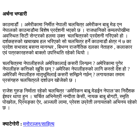
अर्चना भण्डारी
काठमाडौं । अमेरीकामा निर्मीत नेपाली चलचित्र अमेरीकन बाबु मेड एन
नेपालको काठमाडौमा बिशेष प्रर्दशनी भएको छ । राजधानिको कमलपोखीमा
अवस्थित सिटी सेन्टरको हलमा उक्त चलचित्रको प्रर्दशनी गरिएको हो ।
दर्शकहरुको खचाखच हल भरिएको सो चलचित्र हर्ने काठमाडौ क्षेत्र नं ७ का
प्रदेश सभासद बसन्त मानन्धर , बिभन्न राजनैतिक दलका नेताहरु , कलाकार
एवं पत्रकारहरुको बाक्लो उपस्थिति रहेको थियो ।
चलचित्रमा नेपालीहरुले अमेरिकालाई कसरी लिन्छन ? अमेरिकामा पुगेर
नेपालीहरु कत्तिको खुसि छन् ? अमेरिका नेपालीहरुको लागि कस्तो देश हो ?
अमेरिकी नेपालीहरु मातृभूमिलाई कसरी सम्झिने गर्छन् ? लगायतका तमाम
प्रसंगहरु चलचित्रले दर्शाउन खोजेको छ ।
राजेश गुरुङ निर्माता रहेको चलचित्र ‘अमेरिकन बाबू मेडईन नेपाल’का निर्देशक
ईश्वर थापा हुन । चर्चित अभिनेत्री नन्दीता केसी, नायक बाबु बोगटी, स्मृति
पोखरेल, प्रियङ्का ऐर, अञ्जली लामा, प्रेवश उप्रेती लगायतको अभिनय रहेको
छ ।
क्याटेगोरी :
मनोरञ्जन/साहित्य