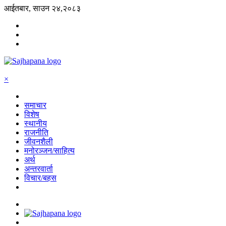
आईतबार, साउन २४,२०८३
×
समाचार
विशेष
स्थानीय
राजनीति
जीवनशैली
मनोरञ्जन/साहित्य
अर्थ
अन्तरवार्ता
विचार/बहस