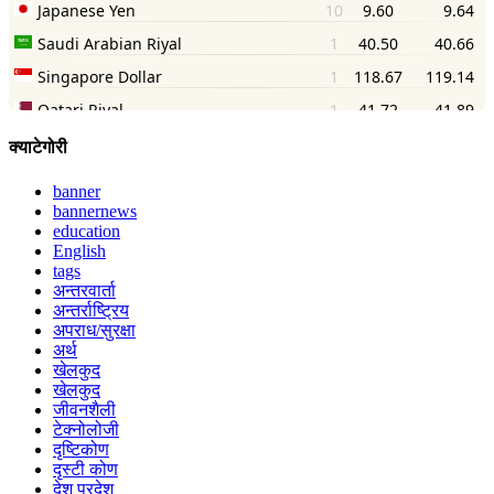
क्याटेगोरी
banner
bannernews
education
English
tags
अन्तरवार्ता
अन्तर्राष्ट्रिय
अपराध/सुरक्षा
अर्थ
खेलकुद
खेलकुद
जीवनशैली
टेक्नोलोजी
दृष्टिकोण
दृस्टी कोण
देश परदेश