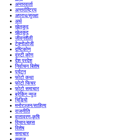
अन्तरवार्ता
अन्तर्राष्ट्रिय
अपराध/सुरक्षा
अर्थ
खेलकुद
खेलकुद
जीवनशैली
टेक्नोलोजी
दृष्टिकोण
दृस्टी कोण
देश परदेश
निर्वाचन बिशेष
पर्यटन
फोटो कथा
फोटो फिचर
फोटो समाचार
ब्रेकिंग न्युज
भिडियो
मनोरञ्जन/साहित्य
राजनीति
वातावरण-कृषि
विचार/बहस
विशेष
समाचार
समाज