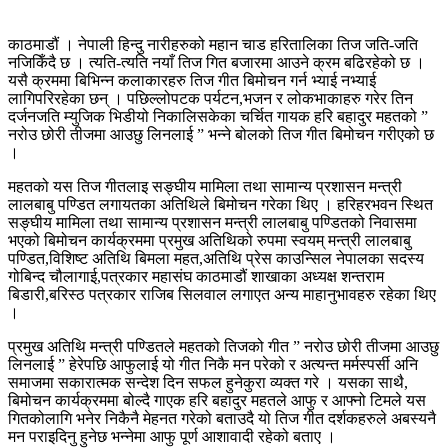
काठमाडौं । नेपाली हिन्दु नारीहरुको महान चाड हरितालिका तिज जति-जति
नजिकिँदै छ । त्यति-त्यति नयाँ तिज गित बजारमा आउने क्रम बढिरहेको छ ।
यसै क्रममा बिभिन्न कलाकारहरु तिज गीत बिमोचन गर्न भ्याई नभ्याई
लागिपरिरहेका छन् । पछिल्लोपटक पर्यटन,भजन र लोकभाकाहरु गरेर तिन
दर्जनजति म्युजिक भिडीयो निकालिसकेका चर्चित गायक हरि बहादुर महतको ”
नरोउ छोरी तीजमा आउछु लिनलाई ” भन्ने बोलको तिज गीत बिमोचन गरीएको छ
।
महतको यस तिज गीतलाइ सङ्घीय मामिला तथा सामान्य प्रशासन मन्त्री
लालबाबु पण्डित लगायतका अतिथिले बिमोचन गरेका थिए । हरिहरभवन स्थित
सङ्घीय मामिला तथा सामान्य प्रशासन मन्त्री लालबाबु पण्डितको निवासमा
भएको बिमोचन कार्यक्रममा प्रमुख अतिथिको रुपमा स्वयम् मन्त्री लालबाबु
पण्डित,विशिष्ट अतिथि बिमला महत,अतिथि प्रेस काउन्सिल नेपालका सदस्य
गोबिन्द चौलागाई,पत्रकार महासंघ काठमाडौं शाखाका अध्यक्ष शन्तराम
बिडारी,बरिस्ठ पत्रकार राजिब सिलवाल लगाएत अन्य माहानुभावहरु रहेका थिए
।
प्रमुख अतिथि मन्त्री पण्डितले महतको तिजको गीत ” नरोउ छोरी तीजमा आउछु
लिनलाई ” हेरेपछि आफुलाई यो गीत निकै मन परेको र अत्यन्त मर्मस्पर्सी अनि
समाजमा सकारात्मक सन्देश दिन सफल हुनेकुरा व्यक्त गरे । यसका साथै,
बिमोचन कार्यक्रममा बोल्दै गाएक हरि बहादुर महतले आफु र आफ्नो टिमले यस
गितकोलागि भनेर निकैनै मेहनत गरेको बताउदै यो तिज गीत दर्शकहरुले अबस्यनै
मन पराइदिनु हुनेछ भन्नेमा आफु पूर्ण आशावादी रहेको बताए ।