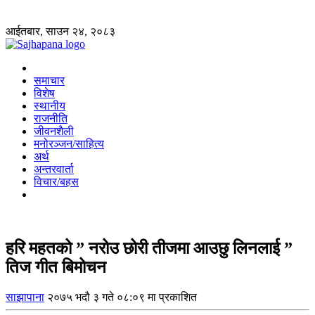
आईतबार, साउन २४, २०८३
समाचार
विशेष
स्थानीय
राजनीति
जीवनशैली
मनोरञ्जन/साहित्य
अर्थ
अन्तरवार्ता
विचार/बहस
हरि महतको ” नरोउ छोरी तीजमा आउछु लिनलाई ”
तिज गीत बिमोचन
साझापाना
२०७५ भदौ ३ गते ०८:०९ मा प्रकाशित